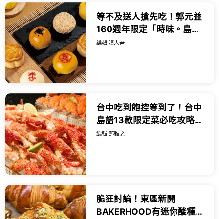
等不及送人搶先吃！郭元益
160週年限定「時味。島嶼
Taste of Time」，中秋送
編輯 張人尹
禮搶先預習。
台中吃到飽控等到了！台中
島語13款限定菜必吃攻略，
芋香佛跳牆 芋頭奶酒先推。
編輯 鄭雅之
脆狂討論！東區新開
BAKERHOOD有迷你酸種麵