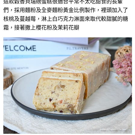
這款穀香貝瑞磅蛋糕很適合平常不太吃甜食的長輩
們，採用麵粉及全麥麵粉黃金比例製作，裡頭加入了
核桃及蔓越莓，淋上白巧克力淋面來取代較甜膩的糖
霜，接著撒上櫻花粉及茉莉花瓣