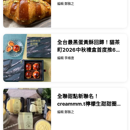
包，買一送一、150元麵包
編輯 鄭雅之
福袋吃。
全台最黑蛋黃酥回歸！貓茶
町2026中秋禮盒首度推6入
裝芋頭流心酥限時預購享優
編輯 李維唐
惠。
全聯甜點新聯名！
creammm.t檸檬生甜甜圈
千層蛋糕，最便宜39元開
編輯 鄭雅之
吃。