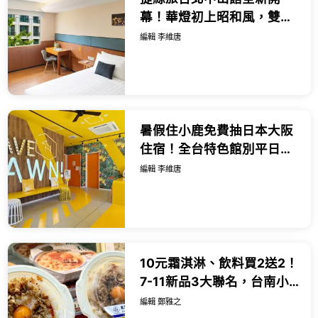
幕！華燈初上昭和風，雙人
千元起爽喝紅白酒與獨旅微
編輯 李維唐
醺專案一次看。
暑假住小鹿免費抽日本大阪
住宿！全台特色館別平日連
住95折再送壽星專屬早餐。
編輯 李維唐
10元霜淇淋、飲料買2送2！
7-11新品3大聯名，台南小
吃、泰式米其林樓下小七
編輯 鄭雅之