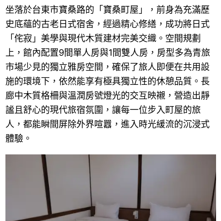
坐落於台東市寶桑路的「寶桑町屋」，前身為充滿歷
史底蘊的古老日式宿舍，經過精心修繕，成功將日式
「侘寂」美學與現代木質建材完美交織。空間規劃
上，館內配置9間單人房與1間雙人房，房型多為青旅
市場少見的獨立雅房空間，確保了旅人即便在共用設
施的環境下，依然能享有極具獨立性的休憩品質。長
廊中木質格柵與溫潤房號燈光的交互映襯，營造出靜
謐且舒心的現代旅宿氛圍，讓每一位步入町屋的旅
人，都能瞬間屏除外界喧囂，進入時光緩流的沉浸式
體驗。