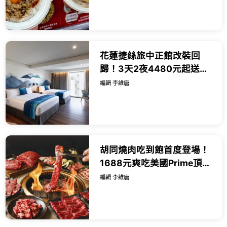
吃。
花蓮捷絲旅中正館改裝回
歸！3天2夜4480元起送山
海香氛片，結構升級安心國
編輯 李維唐
旅首選。
胡同燒肉吃到飽首度登場！
1688元爽吃美國Prime頂級
牛肉，七夕浪漫雙人餐999
編輯 李維唐
元還能抽台北萬豪住宿券。