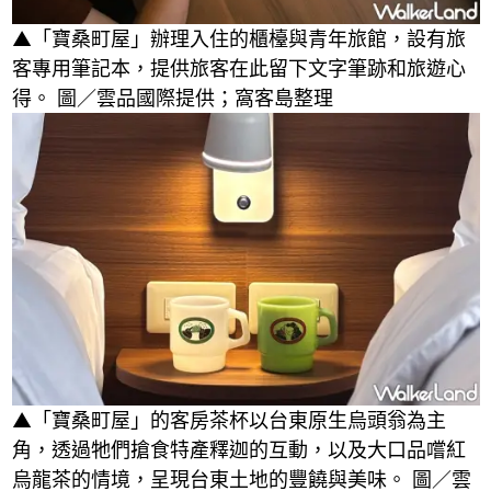
▲「寶桑町屋」辦理入住的櫃檯與青年旅館，設有旅
客專用筆記本，提供旅客在此留下文字筆跡和旅遊心
得。 圖／雲品國際提供；窩客島整理
▲「寶桑町屋」的客房茶杯以台東原生烏頭翁為主
角，透過牠們搶食特產釋迦的互動，以及大口品嚐紅
烏龍茶的情境，呈現台東土地的豐饒與美味。 圖／雲