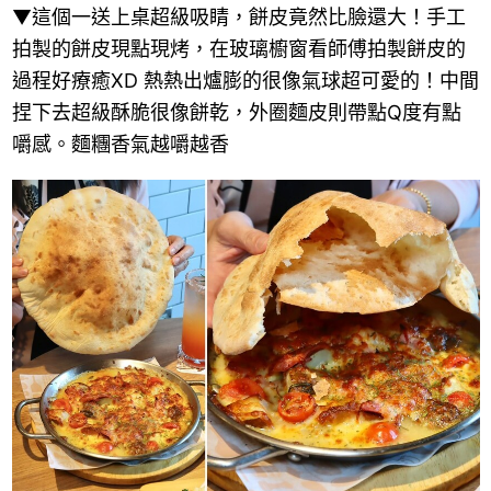
▼這個一送上桌超級吸睛，餅皮竟然比臉還大！手工
拍製的餅皮現點現烤，在玻璃櫥窗看師傅拍製餅皮的
過程好療癒XD 熱熱出爐膨的很像氣球超可愛的！中間
捏下去超級酥脆很像餅乾，外圈麵皮則帶點Q度有點
嚼感。麵糰香氣越嚼越香