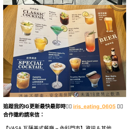
追蹤我的IG更新最快最即時👉🏻
iris_eating_0605
👈🏻
合作邀約請來信：
【VASA 瓦薩美式餐廳 – 內科門市】資訊＆其他