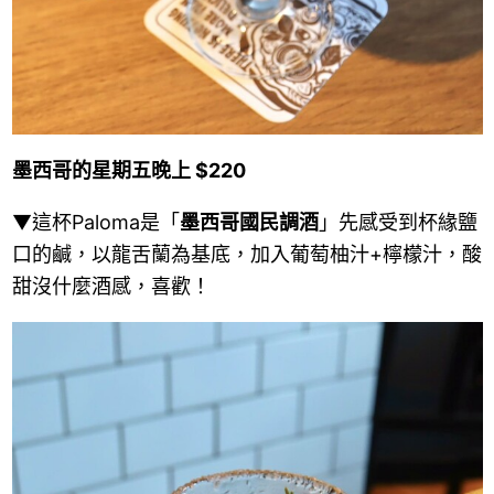
墨西哥的星期五晚上 $220
▼這杯Paloma是「
墨西哥國民調酒
」先感受到杯緣鹽
口的鹹，以龍舌蘭為基底，加入葡萄柚汁+檸檬汁，酸
甜沒什麼酒感，喜歡！