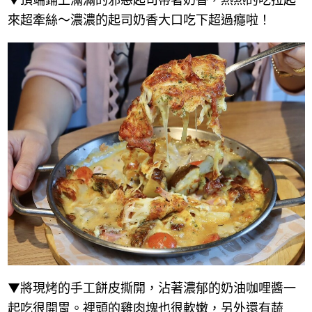
來超牽絲～濃濃的起司奶香大口吃下超過癮啦！
▼將現烤的手工餅皮撕開，沾著濃郁的奶油咖哩醬一
起吃很開胃。裡頭的雞肉塊也很軟嫩，另外還有蔬