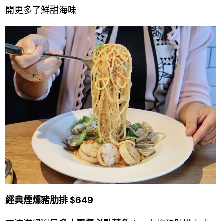
開更多了鮮甜海味
經典煙燻豬肋排 $649