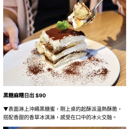
黑糖麻糬日出 $90
▼表面淋上沖繩黑糖蜜，剛上桌的起酥派溫熱酥脆，
搭配香甜的香草冰淇淋，感受在口中的冰火交融。