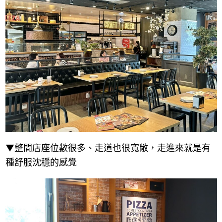
▼整間店座位數很多、走道也很寬敞，走進來就是有
種舒服沈穩的感覺