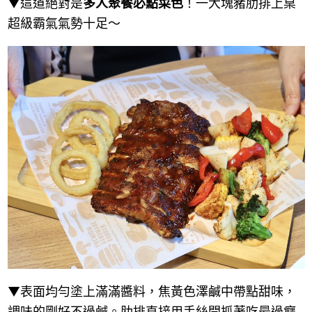
▼這道絕對是
多人聚餐必點菜色
！一大塊豬肋排上桌
超級霸氣氣勢十足～
▼表面均勻塗上滿滿醬料，焦黃色澤鹹中帶點甜味，
調味的剛好不過鹹。肋排直接用手絲開抓著吃最過癮