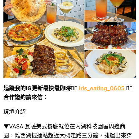
追蹤我的IG更新最快最即時👉🏻
iris_eating_0605
👈🏻
合作邀約請來信：
環境介紹
▼VASA 瓦薩美式餐廳就位在內湖科技園區周邊商
圈，離西湖捷運站超近大概走路三分鐘，捷運出來穿