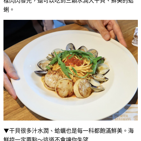
樣閃閃發光，還可以吃到三顆水潤大干貝、鮮美的蛤
蜊。
▼干貝很多汁水潤、蛤蠣也是每一科都飽滿鮮美。海
鮮控一定要點～這道不會讓你失望