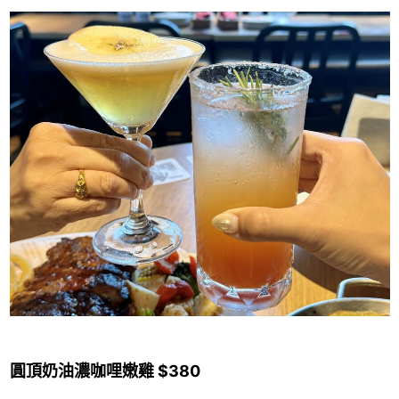
圓頂奶油濃咖哩嫩雞 $380