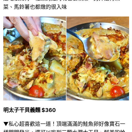
菜、馬鈴薯也都燉的很入味
明太子干貝義麵 $360
▼私心超喜歡這一道！頂端滿滿的鮭魚卵好像寶石一