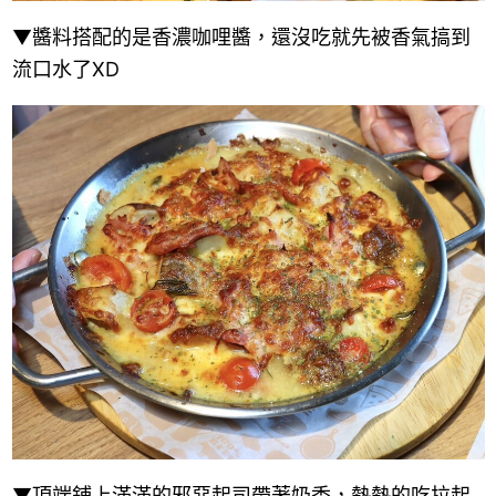
▼醬料搭配的是香濃咖哩醬，還沒吃就先被香氣搞到
流口水了XD
▼頂端鋪上滿滿的邪惡起司帶著奶香，熱熱的吃拉起