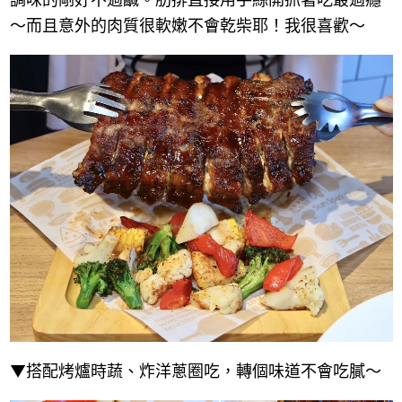
～而且意外的肉質很軟嫩不會乾柴耶！我很喜歡～
▼搭配烤爐時蔬、炸洋蔥圈吃，轉個味道不會吃膩～