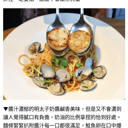
▼醬汁濃郁的明太子奶醬鹹香美味，但是又不會濃到
讓人覺得膩口有負擔，奶油的比例拿捏的恰到好處。
麵條緊緊扒附醬汁每一口都很滿足，鮭魚卵在口中爆