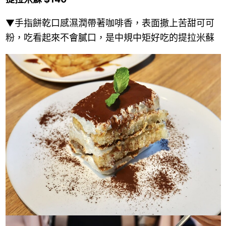
▼手指餅乾口感濕潤帶著咖啡香，表面撒上苦甜可可
粉，吃看起來不會膩口，是中規中矩好吃的提拉米蘇