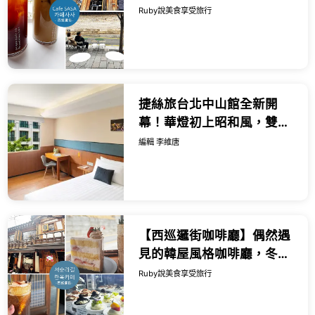
邏街遇見最美韓屋咖啡廳，
Ruby說美食享受旅行
讓人放慢腳步-近鐘路三街站
｜Ruby...
捷絲旅台北中山館全新開
幕！華燈初上昭和風，雙人
千元起爽喝紅白酒與獨旅微
編輯 李維唐
醺專案一次看。
【西巡邏街咖啡廳】偶然遇
見的韓屋風格咖啡廳，冬天
戶外還有電毯超貼心 ，享受
Ruby說美食享受旅行
悠閒下午茶時光 - 近鍾路三
街...