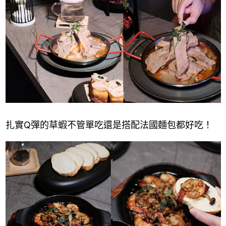
扎實Q彈的草蝦不管單吃還是搭配法國麵包都好吃！