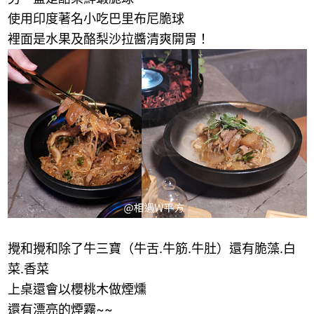
使用印度著名小吃巴里布尼脆球
裡面是水果及酪梨沙拉醬清爽開胃！
攪和攪和除了牛
三寶（牛舌.牛筋.牛肚）還有脆藻.白
菜.香菜
上桌還會以櫻桃木做煙燻
還有漂亮的煙霧~~