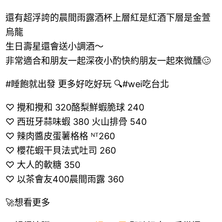
還有超浮誇的晨間雨露酒杯上層紅是紅酒下層是金萱
烏龍
生日壽星還會送小調酒～
非常適合和朋友一起深夜小酌快約朋友一起來微醺🥴
#睡飽就出發 更多好吃好玩 🔍#wei吃台北
♡ 攪和攪和 320酪梨鮮蝦脆球 240
♡ 西班牙蒜味蝦 380 火山排骨 540
♡ 辣肉醬皮蛋薯格格 ᴺᵀ260
♡ 櫻花蝦干貝法式吐司 260
♡ 大人的軟糖 350
♡ 以茶會友400晨間雨露 360
🚀想看更多