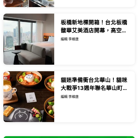
板橋新地標開箱！台北板橋
馥華艾美酒店開幕，高空泳
池與絕美酒吧亮點一次看。
編輯 李維唐
貓迷準備衝台北華山！貓咪
大戰爭13週年聯名華山町餐
酒館，限量貓罐頭蛋糕與造
編輯 李維唐
型馬克杯必搶。