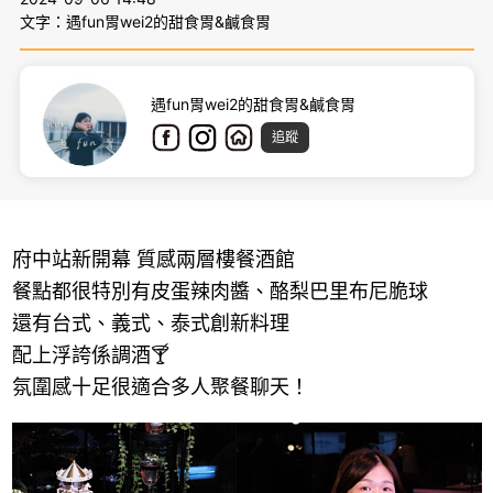
文字：遇fun胃wei2的甜食胃&鹹食胃
遇fun胃wei2的甜食胃&鹹食胃
追蹤
府中站新開幕 質感兩層樓餐酒館
餐點都很特別有皮蛋辣肉醬、酪梨巴里布尼脆球
還有台式、義式、泰式創新料理
配上浮誇係調酒🍸
氛圍感十足很適合多人聚餐聊天！