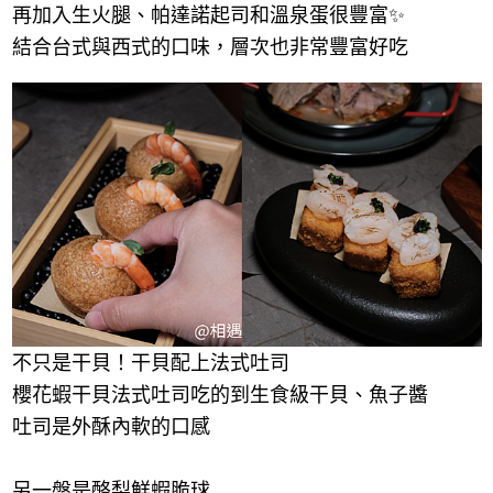
再加入生火腿、帕達諾起司和溫泉蛋很豐富✨
結合台式與西式的口味，層次也非常豐富好吃
不只是干貝！干貝配上法式吐司
櫻花蝦干貝法式吐司吃的到生食級干貝、魚子醬
吐司是外酥內軟的口感
另一盤是酪梨鮮蝦脆球