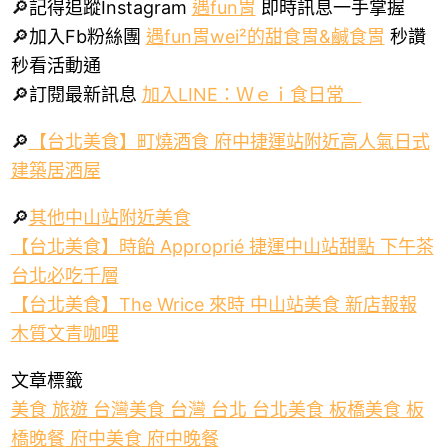
🔎記得追蹤Instagram
遇fun胃
即時訊息一手掌握
🔎加入Fb粉絲團
遇fun胃wei²的甜食胃&鹹食胃
秒讚
秒看活動通
🔎訂閱最新訊息
加入LINE：Ｗｅｉ食日常
🔎
【台北美食】町燒酒食 府中捷運站附近高人氣日式
建築居酒屋
🔎
其他中山站附近美食
【台北美食】時飴 Approprié 捷運中山站甜點 下午茶
台北必吃千層
【台北美食】The Wrice 來時 中山站美食 新店報報
木質文青咖哩
文章標籤
美食
旅遊
台灣美食
台灣
台北
台北美食
板橋美食
板
橋晚餐
府中美食
府中晚餐