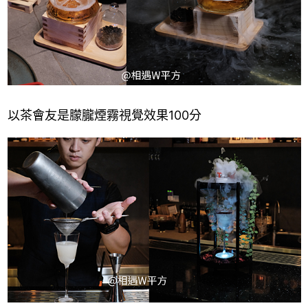
以茶會友是朦朧煙霧視覺效果100分