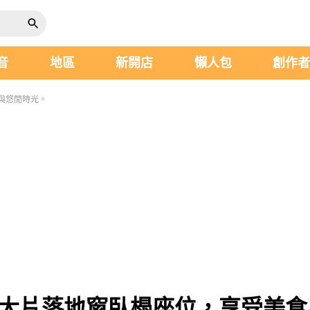
音
地區
新開店
懶人包
創作
食與悠閒時光。
e必訪！大片落地窗臥榻座位，享受美