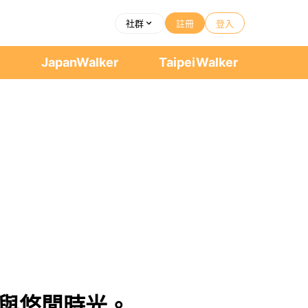
社群
註冊
登入
者
JapanWalker
TaipeiWalker
食與悠閒時光。