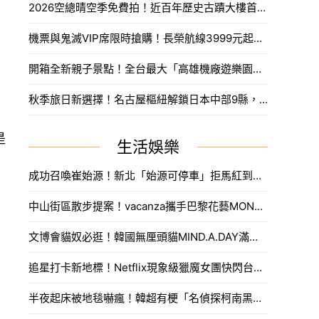
2026空總晴空季免費拍！近百年歷史古蹟大樓首度開放，沈浸式光影藝術、星空劇場。
機票與鬼滅VIP席限時搶購！長榮航線3999元起，中信兄弟主題套票8月7日開賣攻略。
開箱全新親子景點！全台最大「高雄機廠遊樂園區」8/8開幕，攀岩場、戲水區30項設施免費玩。
秋季旅日新選擇！名古屋樞紐解鎖日本中部9縣，搶先預訂父親節孝親賞楓之旅。
是
生活娛樂
成功召喚崔始源！新北「始源可停車」拒馬紅到本人來朝聖，親臨門口問：「停車可以嗎」笑翻網友。
中山街區散步提案！vacanza攜手巴黎花藝MONCEAU FLEURS，把鮮花當作穿搭戴著走。
文博會貓奴必逛！韓國無厘頭貓MIND.A.DAY滿額送周邊，作家親揭台灣限定新品。
追星打卡新地標！Netflix現象級獵魔女團快閃台中，魂門舞台與限定週邊完整開箱。
半夜起床被地毯嚇瘋！韓超有梗「名偵探柯南黑衣人」系列周邊，用玻璃杯喝水直接被死亡凝視。