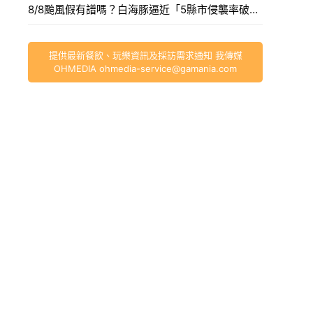
8/8颱風假有譜嗎？白海豚逼近「5縣市侵襲率破40%」，氣象署最快今發海警。
提供最新餐飲、玩樂資訊及採訪需求通知 我傳媒
OHMEDIA
ohmedia-service@gamania.com