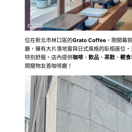
位在新北市林口區的
Grato Coffee
，剛開幕
廳，擁有大片落地窗與日式風格的臥榻座位，
特別舒服。店內提供
咖啡
、
飲品
、
茶飲
、
輕食
間寵物友善咖啡廳！