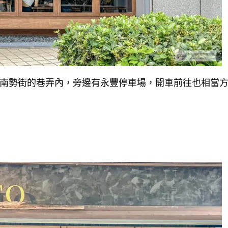
樓，就在南勢街的巷弄內，旁邊有永豐停車場，開車前往也相當