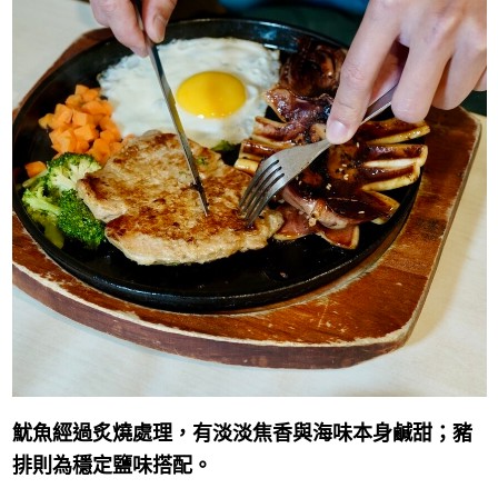
魷魚經過炙燒處理，有淡淡焦香與海味本身鹹甜；豬
排則為穩定鹽味搭配。