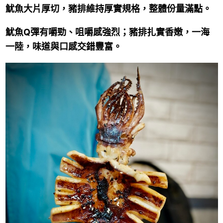
魷魚大片厚切，豬排維持厚實規格，整體份量滿點。
魷魚Q彈有嚼勁、咀嚼感強烈；豬排扎實香嫩，一海
一陸，味道與口感交錯豐富。