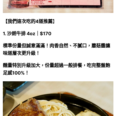
【我們這次吃的4道推薦
】
1. 沙朗牛排 4oz｜$170
標準份量但誠意滿滿！肉香自然、不膩口，蘑菇醬讓
味道層次更升級！
麵量特別升級加大，份量超過一般排餐，吃完整盤飽
足感100%！