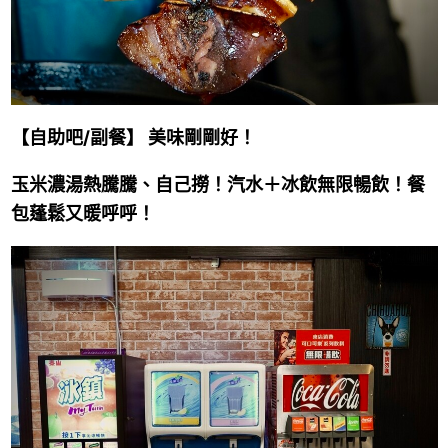
【自助吧/副餐】 美味剛剛好！
玉米濃湯熱騰騰、自己撈！
汽水＋冰飲無限暢飲！餐
包
蓬鬆又暖呼呼！