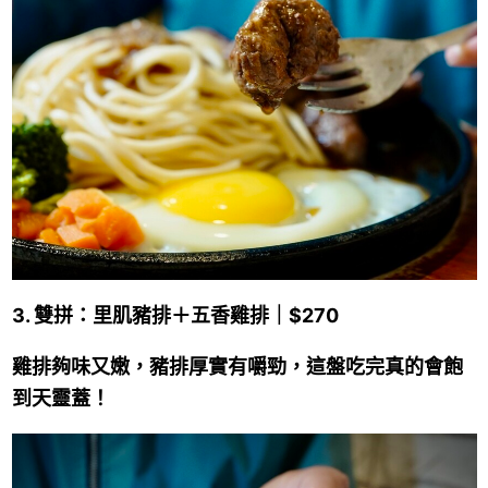
3. 雙拼：里肌豬排＋五香雞排｜$270
雞排夠味又嫩，豬排厚實有嚼勁，這盤吃完真的會飽
到天靈蓋！