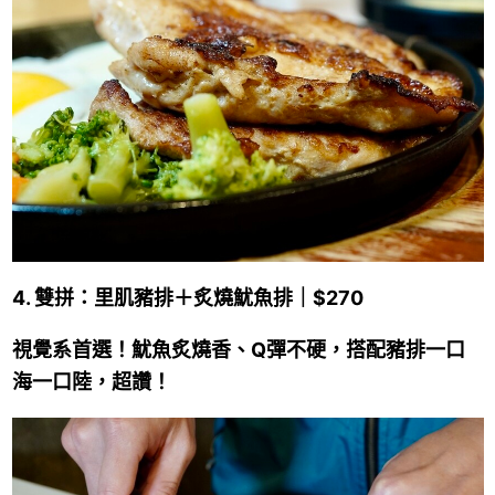
4. 雙拼：里肌豬排＋炙燒魷魚排｜$270
視覺系首選！魷魚炙燒香、Q彈不硬，搭配豬排一口
海一口陸，超讚！