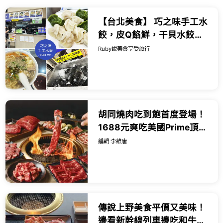
【台北美食】 巧之味手工水
餃，皮Q餡鮮，干貝水餃都
值得一試，酸辣湯也很推薦
Ruby說美食享受旅行
｜Ruby說美食享受旅行
(@tour_r...
胡同燒肉吃到飽首度登場！
1688元爽吃美國Prime頂級
牛肉，七夕浪漫雙人餐999
編輯 李維唐
元還能抽台北萬豪住宿券。
傳說上野美食平價又美味！
邊看新幹線列車邊吃和牛燒