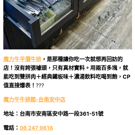
魔力牛平價牛排
，是那種讓你吃一次就想再回訪的
店！沒有誇張噱頭，只有真材實料。用兩百多塊，就
能吃到雙拼肉＋經典鐵板味＋濃湯飲料吃喝到飽，CP
值直接爆表！
???
魔力牛牛排館-台南安中店
地址：台南市安南區安中路一段361-51號
電話：
06 247 9616