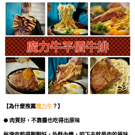
【為什麼推薦
魔力牛
？】
● 肉質好，不靠醬也吃得出原味
每塊肉煎得剛剛好，外酥內嫩，咬下去就是肉的原味