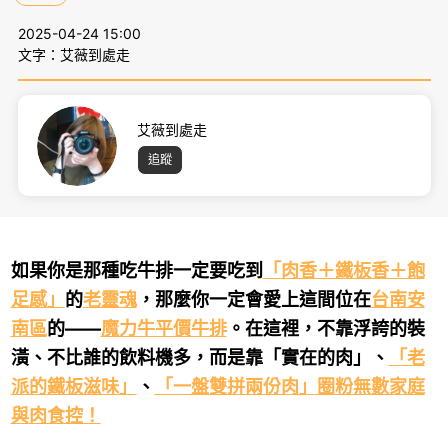
2025-04-24 15:00
文字：艾薇到處走
艾薇到處走
追蹤
如果你是那種吃牛排一定要吃到
「肉香＋鐵板香＋飽
足感」
的
老靈魂
，那麼你一定會愛上這間位在
台南安
南區
的——
魔力牛平價牛排
。在這裡，不靠浮誇的裝
潢、不比誰的飲料機多，而是靠「實在的肉」、
「老
派的鐵板滋味」
、
「一盤雙拼兩份肉」圈粉無數家庭
與肉食控！