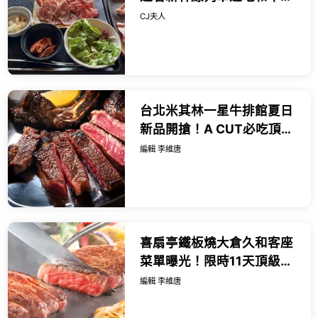
肉，一份千日圓出頭就能吃
CJ夫人
得到。
台北米其林一星牛排館夏日
新品開搶！A CUT必吃頂級
帶骨肋眼、澎湖明蝦波士頓
編輯 李維唐
龍蝦激推。
喜扇亭鐵板燒大倉久和客座
菜單曝光！限時11天頂級黑
毛和牛沙朗與澳洲龍蝦雙饗
編輯 李維唐
宴。