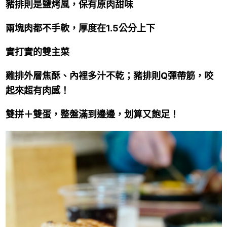
豬排則是鹽烤風，保有原肉甜味
兩塊肉都不手軟，厚度在1.5公分上下
實打實的雙主菜
雞排外層焦酥、內裡多汁不乾；豬排則Q彈帶筋，咬
起來超有肉感！
雙拼＋雙蛋，整盤滿到邊邊，划算又飽足！