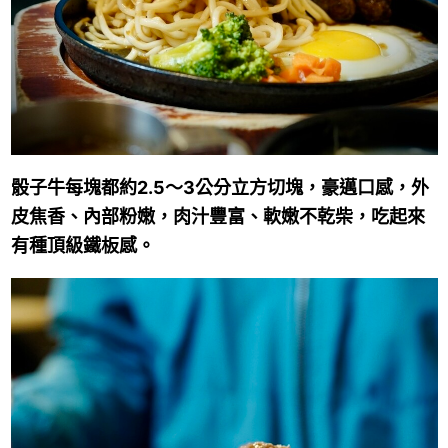
骰子牛每塊都約2.5～3公分立方切塊，豪邁口感，外
皮焦香、內部粉嫩，肉汁豐富、軟嫩不乾柴，吃起來
有種頂級鐵板感。