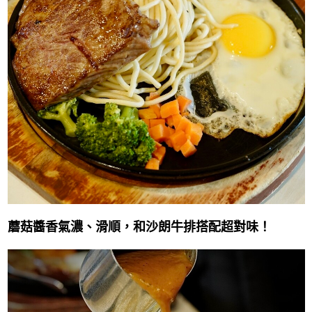
蘑菇醬香氣濃、滑順，和沙朗牛排搭配超對味！