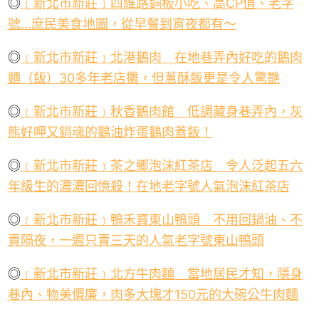
◎
﹝新北市新莊﹞四維路銅板小吃、高
CP
值、老字
號
...
庶民美食地圖，從早餐到宵夜都有～
◎
﹝新北市新莊﹞北港鵝肉 在地巷弄內好吃的鵝肉
麵（飯）
30
多年老店攤，但蔥酥飯更是令人驚艷
◎
﹝新北市新莊﹞秋香鵝肉館 低調藏身巷弄內，灰
熊好呷又銷魂的鵝油炸蛋鵝肉蓋飯！
◎
﹝新北市新莊﹞茶之鄉泡沫紅茶店 令人泛起五六
年級生的濃濃回憶殺！在地老字號人氣泡沫紅茶店
◎
﹝新北市新莊﹞鴨禾寶東山鴨頭 不用回鍋油、不
賣隔夜，一週只賣三天的人氣老字號東山鴨頭
◎
﹝新北市新莊﹞北方牛肉麵 當地居民才知，隱身
巷內、物美價廉，肉多大塊才
150
元的大碗公牛肉麵