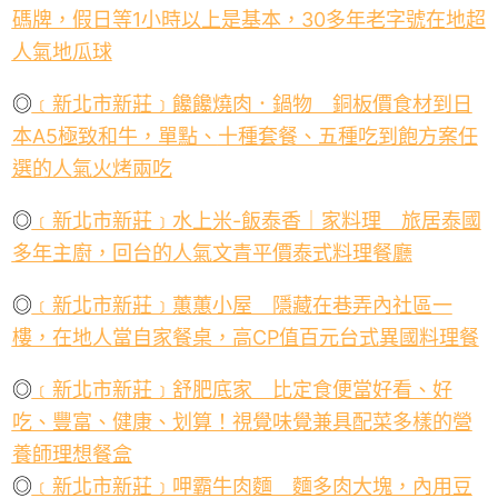
碼牌，
假日等
1
小時以上是基本，
30
多年老字號在地超
人氣地瓜球
◎
﹝新北市新莊﹞饞饞燒肉．鍋物 銅板價食材到日
本
A5
極致和牛，單點、
十種套餐、五種
吃到飽方案任
選的人氣火烤兩吃
◎
﹝新北市新莊﹞水上米
-
飯泰香｜家料理
旅居泰國
多年主廚，回台的人氣文青平價泰式料理餐廳
◎
﹝新北市新莊﹞蕙蕙小屋 隱藏在巷弄內社區一
樓，在地人當自家餐桌，高
CP
值百元台式異國料理餐
◎
﹝新北市新莊﹞舒肥底家 比定食便當好看、好
吃、豐富、健康、划算！視覺味覺兼具配菜多樣的營
養師理想餐盒
◎
﹝
新北市新莊﹞呷霸牛肉麵 麵多肉大塊，內用豆