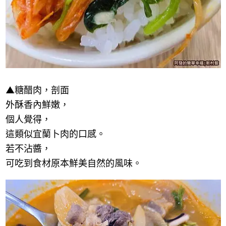
▲糖醋肉，剖面
外酥香內鮮嫩，
個人覺得，
這類似宜蘭卜肉的口感。
若不沾醬，
可吃到食材原本鮮美自然的風味。