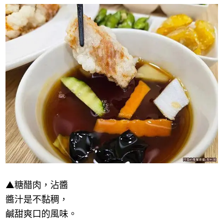
▲糖醋肉，沾醬
醬汁是不黏稠，
鹹甜爽口的風味。