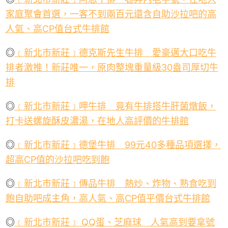
家庭聚會首選，一客不到兩百元還含自助沙拉吧的高
人氣、高
CP
值台式牛排館
◎
﹝新北市新莊﹞德克斯先生牛排 愛豪邁大口吃牛
排者激推！新莊唯一，原肉整塊重量級
30
盎司
厚切
牛
排
◎
﹝新北市新莊﹞呷牛排 竟有牛排搭牛肝菌燉飯，
打卡送螺旋酥皮濃湯，在地人高評價的牛排館
◎
﹝新北市新莊﹞德堡牛排
99
元
40
多種品項選擇，
超高
CP
值的沙拉吧吃到飽
◎
﹝新北市新莊﹞傳品牛排 熱炒、炸物、熟食吃到
飽自助吧成主角，高人氣、高
CP
值平價台式牛排館
◎
﹝新北市新莊﹞
QQ
蛋、芝麻球 人氣高到要拿號