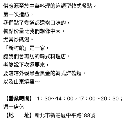
供應源至於中華料理的這類型韓式餐點。
第一次造訪，
我們點了幾道都還蠻口味的，
餐點份量比我們想像中大，
尤其炒碼湯。
「新村館」是一家，
讓我們會再訪的韓式料理店，
老婆說下次還要來，
要嚐嚐外觀黑金黑金的韓式炸醬麵，
以及山東燒雞～
【營業時間】
11
：
30
～
14
：
00
，
17
：
00
～
20
：
30
；
週一店休
【地 址】
新北市新莊區中平路
188
號