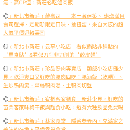
氣、高
CP
值，新莊必吃滷肉飯
◎
﹝新北市新莊﹞藏壽司 日本土藏建築、 琳瑯滿目
壽司選擇、定期新限定口味、抽扭蛋，來自大阪的超
人氣平價迴轉壽司
◎
﹝新北市新莊﹞云享小吃店 看似鍋貼非鍋貼的
〝扁食貼〞
&
看似刀削非刀削的〝餃皮麵〞
◎
﹝新北市新莊﹞珍品鴨肉專賣店 麵飯小吃店攤少
見，乾淨爽口又好吃的鴨肉四吃：鴨滷飯（乾麵）、
生炒鴨肉羹、薑絲鴨肉湯、土鴨肉切盤
◎
﹝新北市新莊﹞宥桐客家麵食 新莊少見，好吃的
苗栗客家味梅干飯與麵食小吃，還有六種飲品免費喝
◎
﹝新北市新莊﹞林家食堂 隱藏巷弄內，充滿家之
美味的在地人平價幸福食堂