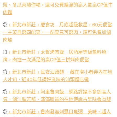
漿、冬瓜茶隨你喝，還可免費續湯的高人氣高
CP
值牛
肉麵
◎
﹝新北市新莊﹞慶食坊
月底超級救星，
60
元便當
一主菜自選四配菜，一配菜竟可選肉，還可免費加滷
肉燥
◎
﹝新北市新莊﹞太賀烤肉飯 居酒屋等級醬料燒
烤，肉控一次滿足的高
CP
值三拼烤肉便當
◎
﹝新北市新莊﹞民安汕頭麵 藏在窄小巷弄內在地
人才知，近
40
年低調好滋味的汕頭麵店攤
◎
﹝新北市新莊﹞阿峯魯肉飯 網路評論不多卻高人
氣，滷汁脂芳郁、滿滿膠質的在地傳說古早味魯肉飯
◎
﹝新北市新莊﹞魯肉發無刺虱目魚粥 美味、超人