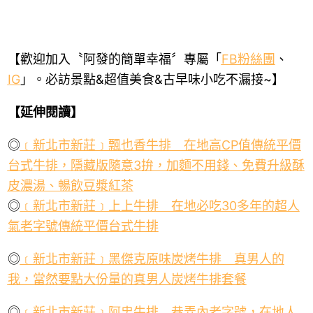
【歡迎加入〝阿發的簡單幸福〞專屬「
FB
粉絲團
、
IG
」。必訪景點
&
超值美食
&
古早味小吃不漏接
~
】
【延伸閱讀】
◎
﹝新北市新莊﹞飄也香牛排 在地高
CP
值傳統平價
台式牛排，隱藏版隨意
3
拚，加麵不用錢、免費升級酥
皮濃湯、暢飲豆漿紅茶
◎
﹝
新北市新莊﹞上上牛排 在地必吃
30
多年的超人
氣老字號傳統平價台式牛排
◎
﹝新北市新莊﹞黑傑克原味炭烤牛排 真男人的
我，當然要點大份量的真男人炭烤牛排套餐
◎
﹝新北市新莊﹞阿忠牛排 巷弄內老字號，在地人