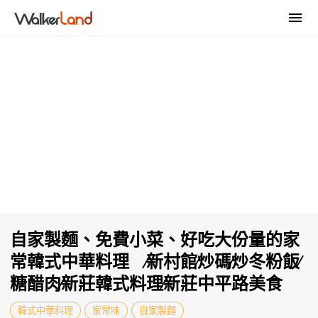
自家製麵、免費小菜、好吃大份量的家
常韓式中華料理 ∕新村館∕炒碼∕炒冬粉飯∕
糖醋肉∕新莊韓式料理∕新莊中平路美食
韓式中華料理
家常味
自家製麵