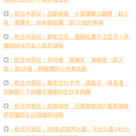
◎
﹝新北市新莊﹞品都串燒 大型運動公園旁，超人
氣、選擇多、每串銅板價、高
CP
值的串燒
◎
﹝新北市新莊﹞劉家豆花 香綿札實手工豆花＋黑
糖綿綿冰的高人氣好滋味
◎
﹝新北市新莊﹞尹珍香 蔥爆多、風味佳、超人
氣、高
CP
值、銅板價的小米蔥油餅
◎
﹝新北市新莊﹞羴羊生炒羊肉 鍋氣足、味香濃、
肉鮮整片不碎爛不羶腥的生炒羊肉麵
◎
﹝新北市新莊﹞成真咖啡 冠軍咖啡與比擬貴婦級
舒芙蕾的名店插旗新莊啦
◎
﹝新北市新莊﹞
99
泰式燒烤火鍋 平日只要
349
元