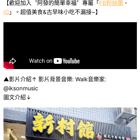
【歡迎加入〝阿發的簡單幸福〞專屬「
FB
粉絲團
、
IG
」。超值美食
&
古早味小吃不漏接
~
】
▲影片介紹↑ 影片背景音樂
: Walk
音樂家
:
@iksonmusic
圖文介紹↓