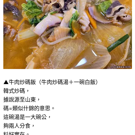
▲牛肉炒碼飯（牛肉炒碼湯＋一碗白飯）
韓式炒碼，
據說源至山東，
碼
=
類似什錦的意思。
這碗湯是一大碗公，
夠兩人分食，
料好實在。