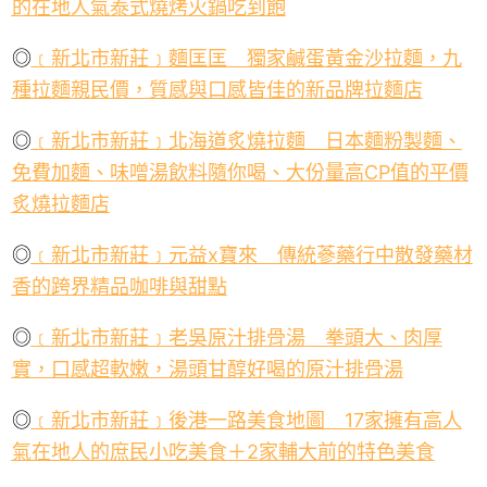
的在地人氣泰式燒烤火鍋吃到飽
◎
﹝新北市新莊﹞麵匡匡 獨家鹹蛋黃金沙拉麵，九
種拉麵親民價，質感與口感皆佳的新品牌拉麵店
◎
﹝新北市新莊﹞北海道炙燒拉麵 日本麵粉製麵、
免費加麵、味噌湯飲料隨你喝、大份量高
CP
值的平價
炙燒拉麵店
◎
﹝新北市新莊﹞元益
x
寶來 傳統蔘藥行中散發藥材
香的跨界精品咖啡與甜點
◎
﹝新北市新莊﹞老吳原汁排骨湯 拳頭大、肉厚
實，口感超軟嫩，湯頭甘醇好喝的原汁排骨湯
◎
﹝新北市新莊﹞後港一路美食地圖
17
家擁有高人
氣在地人的庶民小吃美食＋
2
家輔大前的特色美食