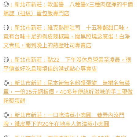
◎
﹝新北市新莊﹞軟蛋醬 八種醬
x
三種肉選擇的平價
螺旋（扭紋）蛋包飯專門店
◎
﹝新北市新莊﹞維克熱壓吐司 十五種鹹甜口味，
竟有台味十足的剝皮辣椒雞、闇黑照燒惡魔蛋！白淨
文青風，開到晚上的熱壓吐司專賣店
◎
﹝新北市新莊﹞點
22
下午沒休息營業至凌晨，很
平價並好吃且環境佳的港式點心專賣店
◎
﹝新北市新莊﹞民本街無名粉漿蛋餅 無攤名無菜
單，一份
25
元銅板價，
40
多年傳統好滋味的手工現做
粉漿蛋餅
◎
﹝新北市新莊﹞一口吃清蒸小肉圓 巷弄內沒門
牌，鐵皮屋下的
20
年在地高人氣清蒸小肉圓