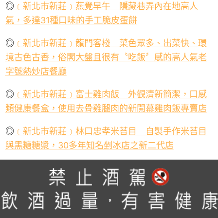
◎
﹝新北市新莊﹞燕覺早午 隱藏巷弄內在地高人
氣，多達
31
種口味的手工脆皮蛋餅
◎
﹝新北市新莊﹞龍門客棧 菜色眾多、出菜快、環
境古色古香，俗閣大盤且很有〝吃飯〞感的高人氣老
字號熱炒店餐廳
◎
﹝新北市新莊﹞富士雞肉飯 外觀清新簡潔，口感
類健康餐盒，使用去骨雞腿肉的新開幕雞肉飯專賣店
◎
﹝新北市新莊﹞林口忠孝米苔目 自製手作米苔目
與黑糖糖漿，
30
多年知名剉冰店之新二代店
◎
﹝新北市新莊﹞鐵鍋叔叔 攤車外觀特別，脆皮蛋
餅與滿福堡比擬餐廳口感，真可打掛許多早午餐與速
食連鎖店
~