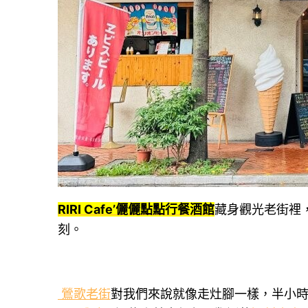
RIRI Cafe’儷儷點點行餐酒館
藏身觀光老街裡
刻。
鶯歌老街
對我們來說就像走灶腳一樣，半小