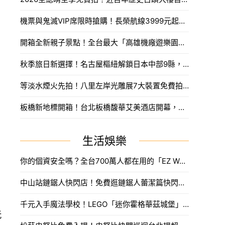
機票與鬼滅VIP席限時搶購！長榮航線3999元起，中信兄弟主題套票8月7日開賣攻略。
開箱全新親子景點！全台最大「高雄機廠遊樂園區」8/8開幕，攀岩場、戲水區30項設施免費玩。
秋季旅日新選擇！名古屋樞紐解鎖日本中部9縣，搶先預訂父親節孝親賞楓之旅。
等淡水煙火先拍！八里左岸光雕展7大裝置免費拍，新北夏日浪漫旅遊。
板橋新地標開箱！台北板橋馥華艾美酒店開幕，高空泳池與絕美酒吧亮點一次看。
生活娛樂
你的個資安全嗎？全台700萬人都在用的「EZ WAY」爭議懶人包，海外網購紙本報關流程先收。
中山站鏈鋸人快閃店！免費逛鏈鋸人蕾潔篇快閃新光南西，波奇塔、蕾潔周邊新品。
千元入手魔法學校！LEGO「迷你霍格華茲城堡」700片還原精緻細節，掀開地底還有隱藏彩蛋。
玩