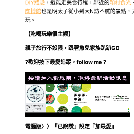
DIY體驗
，還能走美食行程，鄰近的
穎村食光
陶博館
也是明太子從小到大N訪不膩的景點，
玩。
【吃喝玩樂很主觀】
親子旅行不設限，跟著魚兒家族趴趴
GO
?
歡迎按下最愛追蹤，
follow me
?
電腦版〉〉『已說讚』設定『加最愛』