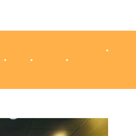
美味精緻料理
店家資
主餐前
日式炸豬排
台灣李記牛肉
訊
菜
飯
麵