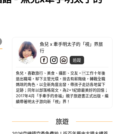
魚兒 x 牽手明太子的「視」界旅
行
追蹤
魚兒，喜歡旅行、美食、攝影、交友。 工作十年後
退出職場，缷下主管光環，捨去有薪階級，轉戰全職
媽咪的角色，以全新角度出發，帶孩子走訪各地留下
足跡；同年以部落格寫文，為2+1紀錄最美好的回憶；
2017年4月「手牽手的幸福」親子旅遊書正式出版，繼
續帶著明太子游向新「視」界！
旅遊
2026空總晴空季免費拍！近百年歷史古蹟大樓首度開放，沈浸式光影藝術、星空劇場。