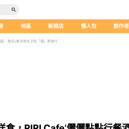
音
地區
新開店
懶人包
創作
酒館 - 魚兒x牽手明太子的「視」界旅行
，RIRI Cafe’儷儷點點行餐