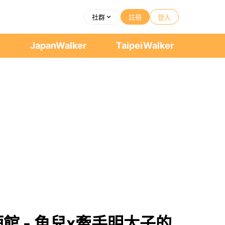
社群
註冊
登入
者
JapanWalker
TaipeiWalker
酒館 - 魚兒x牽手明太子的