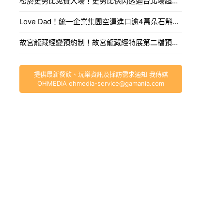
松菸史努比免費入場！史努比快閃巡迴台北場超過100款周邊，全新歐拉夫、史努比娃娃必買。
Love Dad！統一企業集團空運進口逾4萬朵石斛蘭向天下爸爸致敬。
故宮龍藏經變預約制！故宮龍藏經特展第二檔預約制入場，預約方式、開搶時間一次看。
提供最新餐飲、玩樂資訊及採訪需求通知 我傳媒
OHMEDIA
ohmedia-service@gamania.com