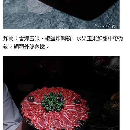
炸物：雷煉玉米、椒鹽炸鯛顎，水果玉米鮮甜中帶微
辣，鯛顎外脆內嫩。