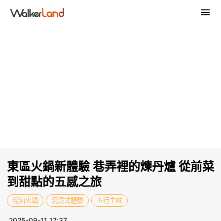
東區火鍋新體驗 巷弄裡的煉丹爐 從前菜
到甜點的五感之旅
潮汕火鍋
沉浸式體驗
五行主味
2025-09-11 17:37