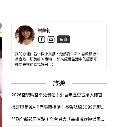
謝蘿莉
追蹤
我的心裡住著一個小女孩，她熱愛生命，喜歡旅行、
美食及一切美好的事物 一起來感受生活中的感動吧！
迎向未來的幸福好日：）
旅遊
2026空總晴空季免費拍！近百年歷史古蹟大樓首度開放，沈浸式光影藝術、星空劇場。
機票與鬼滅VIP席限時搶購！長榮航線3999元起，中信兄弟主題套票8月7日開賣攻略。
開箱全新親子景點！全台最大「高雄機廠遊樂園區」8/8開幕，攀岩場、戲水區30項設施免費玩。