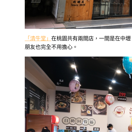
「清牛堂」
在桃園共有兩間店，一間是在中壢
朋友也完全不用擔心。