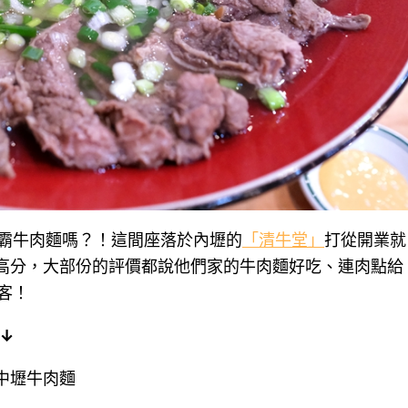
霸牛肉麵嗎？！這間座落於內壢的
「清牛堂」
打從開業就
8的高分，大部份的評價都說他們家的牛肉麵好吃、連肉點給
客！
↓
 中壢牛肉麵