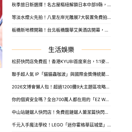
秋季旅日新選擇！名古屋樞紐解鎖日本中部9縣，搶先預訂父親節孝親賞楓之旅。
等淡水煙火先拍！八里左岸光雕展7大裝置免費拍，新北夏日浪漫旅遊。
板橋新地標開箱！台北板橋馥華艾美酒店開幕，高空泳池與絕美酒吧亮點一次看。
生活娛樂
松菸快閃店免費逛！香港KYUBI首度來台，1:1麥可傑克森雕像震撼登場。
聯手超人氣 IP「貓貓蟲咖波」與國際金獎傳統藺編，WeMo打造今夏最香、最具文化溫度的騎乘體驗。
2026文博會懶人包！超過1200攤9大主題區攻略，海綿寶寶吉娃娃、咖波新品推薦必買。
你的個資安全嗎？全台700萬人都在用的「EZ WAY」爭議懶人包，海外網購紙本報關流程先收。
中山站鏈鋸人快閃店！免費逛鏈鋸人蕾潔篇快閃新光南西，波奇塔、蕾潔周邊新品。
千元入手魔法學校！LEGO「迷你霍格華茲城堡」700片還原精緻細節，掀開地底還有隱藏彩蛋。