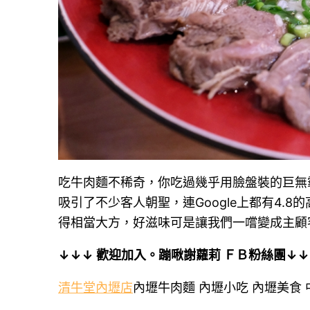
吃牛肉麵不稀奇，你吃過幾乎用臉盤裝的巨無
吸引了不少客人朝聖，連Google上都有4.
得相當大方，好滋味可是讓我們一嚐變成主顧
↓↓↓ 歡迎加入。蹦啾謝蘿莉 ＦＢ粉絲團↓↓
清牛堂內壢店
內壢牛肉麵 內壢小吃 內壢美食