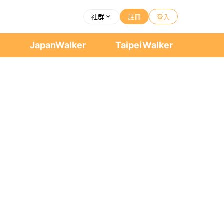
社群
註冊
登入
者
JapanWalker
TaipeiWalker