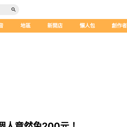
音
地區
新開店
懶人包
創作
個人竟然免200元！