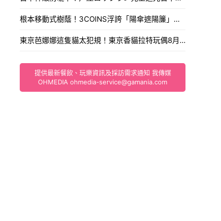
根本移動式樹蔭！3COINS浮誇「陽傘遮陽簾」爆紅，遮光率99.9%連手肘都能完美防曬。
東京芭娜娜這隻貓太犯規！東京香貓拉特玩偶8月1日開賣入手通路售價大公開。
提供最新餐飲、玩樂資訊及採訪需求通知 我傳媒
OHMEDIA
ohmedia-service@gamania.com