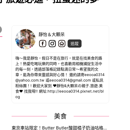
靜怡＆大顆呆
追蹤
嗨～我是靜怡，假日不是在旅行，就是在找美食的路
上！熱愛吃喝玩樂的同時，也喜歡用相機捕捉生活中
的每一刻，透過部落格記錄點滴日常～希望我的文
章，能為你帶來靈感與好心情！ 邀約請寄eeooa0314
@yahoo.com.tw 或eeooa0314@gmail.com 或私訊
粉絲團！! 歡迎大家到 ❤靜怡&大顆呆の親子.旅遊.美
食❤ 找我唷!! 網址:http://eeooa0314.pixnet.net/bl
og
美食
東京車站限定！Butter Butler酸甜橘子奶油咕格霍夫搶先開賣，奶油控日本自由行必買伴手禮。