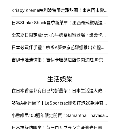
Krispy Kreme哈利波特限定甜甜圈！東京門市變身9又4分之3月台，鐵粉今天就訂機票。
日本Shake Shack夏季新菜單！墨西哥辣椒切達牛肉堡搭鮮榨酪梨奶昔，台灣人敲碗想吃。
全家夏日限定融化你心牛奶祭甜蜜登場，爆漿卡士達泡芙、雪糕界的香濃天花板與經典可以吃的牧場冰品，打造盛夏最純粹的沁涼救贖。
タ
日本必買伴手禮！哆啦A夢東京芭娜娜推出立體浮雕鐵盒，搶購攻略與購買通路一次看。
吉伊卡哇迷快衝！吉伊卡哇麵包店快閃進駐JR京都站，京都限定焦糖生八橋與獨家玩偶必搶。
生活娛樂
在日本香蕉都有自己的折疊架！日本生活達人教你多一步驟多放一星期。
哆啦A夢迷衝了！LeSportsac聯名打造20款神奇道具包，時光機透明包與東京表参道快閃店搶先看。
小熊維尼100週年限定開賣！Samantha Thavasa推出懷舊刺繡包與蜂蜜寶石吊飾，搶購攻略一次看。
日本神級防曬傘！芦屋ロサブラン完全遮光日傘推新色蜜桃柔粉，體感降溫11度涼爽迎夏。