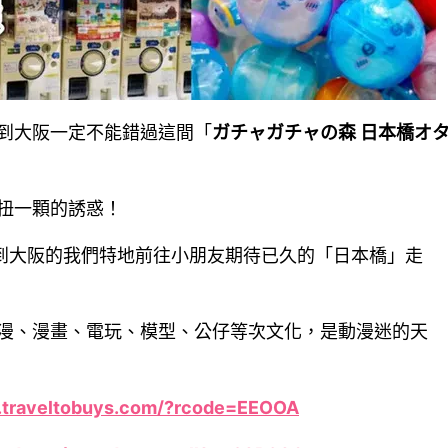
到大阪一定不能錯過這間「
ガチャガチャの森 日本橋オ
扭一顆的誘惑！
回到大阪的我們特地前往小朋友期待已久的「日本橋」走
漫、漫畫、電玩、模型、公仔等次文化，是動漫迷的天
traveltobuys.com/?rcode=EEOOA