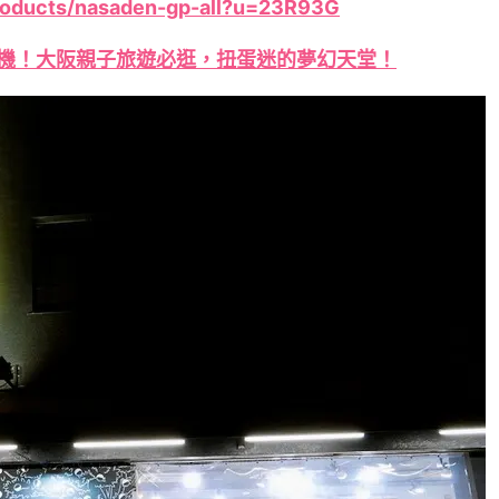
roducts/nasaden-gp-all?u=23R93G
機！大阪親子旅遊必逛，扭蛋迷的夢幻天堂！