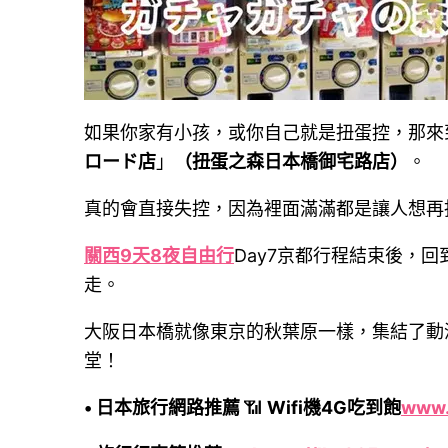
如果你家有小孩，或你自己就是扭蛋控，那來
ロード店
」
（扭蛋之森日本橋御宅路店）
。
真的會直接失控，因為裡面滿滿都是讓人想再
關西9天8夜自由行
Day7京都行程結束後，
走。
大阪日本橋就像東京的秋葉原一樣，集結了動
堂！
• 日本旅行網路推薦
📶
Wifi機4G吃到飽
www.