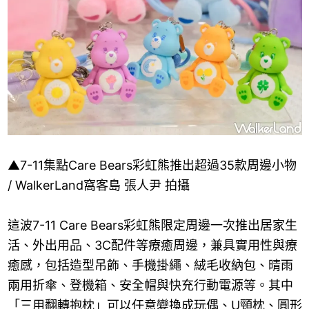
▲7-11集點Care Bears彩虹熊推出超過35款周邊小物
/ WalkerLand窩客島 張人尹 拍攝
這波7-11 Care Bears彩虹熊限定周邊一次推出居家生
活、外出用品、3C配件等療癒周邊，兼具實用性與療
癒感，包括造型吊飾、手機掛繩、絨毛收納包、晴雨
兩用折傘、登機箱、安全帽與快充行動電源等。其中
「三用翻轉抱枕」可以任意變換成玩偶、U頸枕、圓形