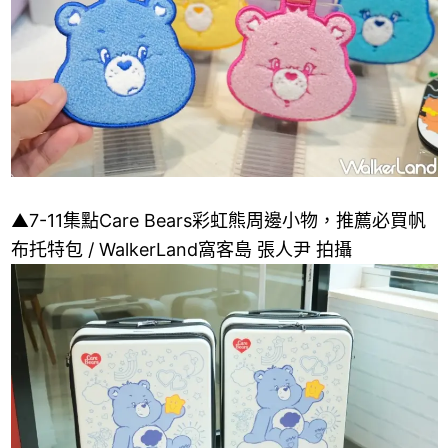
▲7-11集點Care Bears彩虹熊周邊小物，推薦必買帆
布托特包 / WalkerLand窩客島 張人尹 拍攝