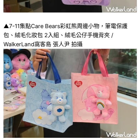
▲7-11集點Care Bears彩虹熊周邊小物，筆電保護
包、絨毛化妝包 2入組、絨毛公仔手機背夾 /
WalkerLand窩客島 張人尹 拍攝