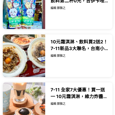
飲料第二杯0元，吉伊卡哇
加價購27款超萌。
編輯 鄭雅之
10元霜淇淋、飲料買2送2！
7-11新品3大聯名，台南小
吃、泰式米其林樓下小七
編輯 鄭雅之
吃。
7-11 全家7大優惠！買一送
一 10元霜淇淋，維力炸醬拌
麵堡領軍27款新品。
編輯 鄭雅之