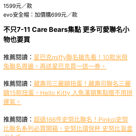
1599元／款
evo安全帽：加價購699元／款
不只7-11 Care Bears集點 更多可愛聯名小
物也要買
推薦閱讀：
星巴克miffy聯名搶先看！10款米飛
兔聯名周邊，再送星巴克買一送一券。
推薦閱讀：
藏壽司三麗鷗扭蛋！藏壽司聯名三麗
鷗15款扭蛋，Hello Kitty 人魚漢頓集點贈不用拼
運氣。
推薦閱讀：
超過166件史努比聯名！Pinkoi史努
比聯名系列必買開箱，史努比環保杯 史努比盲盒