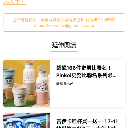
必入手。
提供最新餐飲、玩樂資訊及採訪需求通知 我傳媒OHMEDIA
ohmedia-service@gamania.com
延伸閱讀
超過166件史努比聯名！
Pinkoi史努比聯名系列必買
開箱，史努比環保杯 史努比
編輯 張人尹
盲盒必入手。
吉伊卡哇杯買一送一！7-11