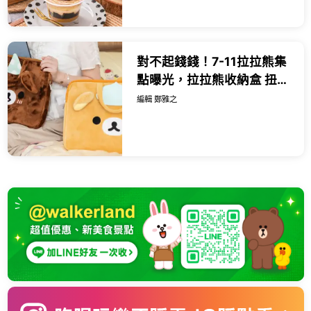
對不起錢錢！7-11拉拉熊集
點曝光，拉拉熊收納盒 扭蛋
機16款欠收藏。
編輯 鄭雅之