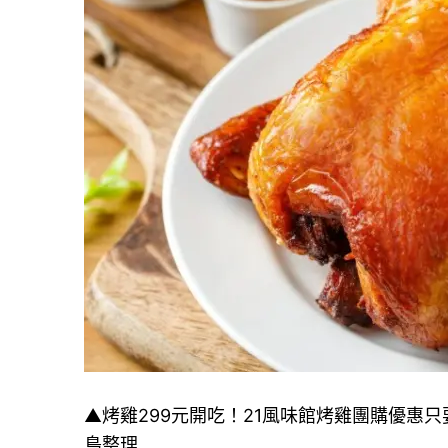
▲烤雞299元開吃！21風味館烤雞團購優惠只要29
島整理