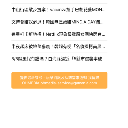
中山街區散步提案！vacanza攜手巴黎花藝MONCEAU FLEURS，把鮮花當作穿搭戴著走。
文博會貓奴必逛！韓國無厘頭貓MIND.A.DAY滿額送周邊，作家親揭台灣限定新品。
追星打卡新地標！Netflix現象級獵魔女團快閃台中，魂門舞台與限定週邊完整開箱。
半夜起床被地毯嚇瘋！韓超有梗「名偵探柯南黑衣人」系列周邊，用玻璃杯喝水直接被死亡凝視。
8/8颱風假有譜嗎？白海豚逼近「5縣市侵襲率破40%」，氣象署最快今發海警。
提供最新餐飲、玩樂資訊及採訪需求通知 我傳媒
OHMEDIA
ohmedia-service@gamania.com