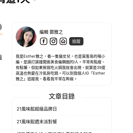
編輯 鄭雅之
追蹤
我是Esther雅之，養一隻貓女兒，也是窩客島的喵小
溫
編。是誤打誤撞闖進美食編輯圈的I人。平常有點廢、
有點懶，但如果揪我吃火鍋我就會出現，就算是39度
高溫也熱愛在冷氣房吃鍋。可以到我個人IG「Esther
雅之」追蹤我，看看我平常在幹麻。
文章目錄
21風味館超級品牌日
21風味館週末派對餐