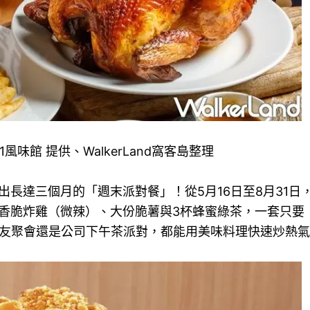
風味館 提供、WalkerLand窩客島整理
出長達三個月的「週末派對餐」！從5月16日至8月31日
塊香脆炸雞（微辣）、大份脆薯與3杯蜂蜜綠茶，一套只要
朋友聚會還是公司下午茶派對，都能用美味料理快速炒熱氣