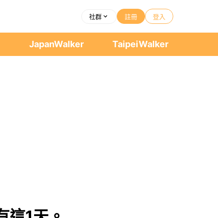
社群
註冊
登入
者
JapanWalker
TaipeiWalker
有這1天。