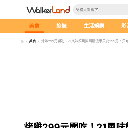
美食
旅遊
生活娛樂
影
>
美食
>
烤雞299元開吃！21風味館烤雞團購優惠只要299元，只
烤雞299元開吃！21風