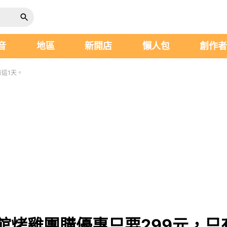
音
地區
新開店
懶人包
創作
有這1天。
味館烤雞團購優惠只要299元，只