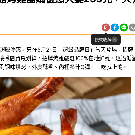
快來收藏
出超殺優惠，只在5月21日「超級品牌日」當天登場，招牌
直接揪團買最划算。招牌烤雞嚴選100%在地鮮雞，透過低
比例調味烘烤，外皮酥香、內裡多汁Q彈，一吃就上癮。