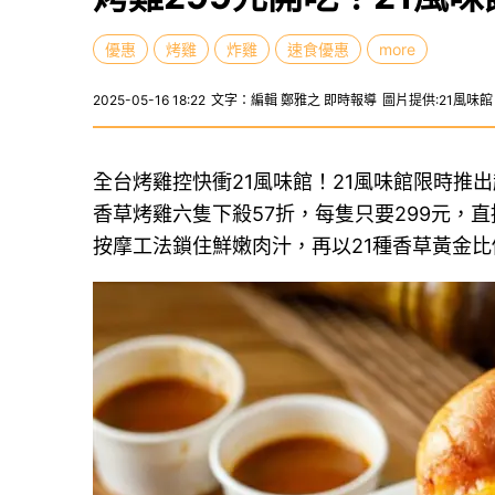
優惠
烤雞
炸雞
速食優惠
more
2025-05-16 18:22
文字：編輯 鄭雅之 即時報導
圖片提供:21風味館
全台烤雞控快衝21風味館！21風味館限時推
香草烤雞六隻下殺57折，每隻只要299元，
按摩工法鎖住鮮嫩肉汁，再以21種香草黃金