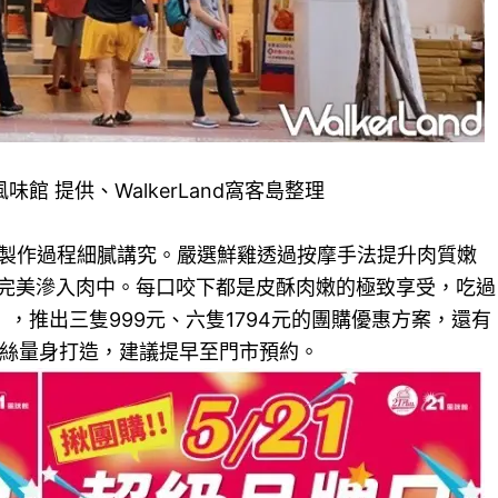
味館 提供、WalkerLand窩客島整理
於製作過程細膩講究。嚴選鮮雞透過按摩手法提升肉質嫩
完美滲入肉中。每口咬下都是皮酥肉嫩的極致享受，吃過
，推出三隻999元、六隻1794元的團購優惠方案，還有
粉絲量身打造，建議提早至門市預約。