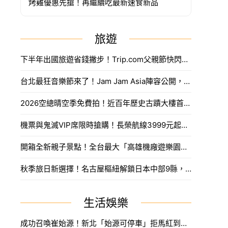
烤雞優惠先搶！再繼續吃最新速食新品
旅遊
下半年出國旅遊省錢撇步！Trip.com父親節快閃折抵888元限量優惠代碼搶法。
台北最狂音樂節來了！Jam Jam Asia陣容公開，限量奢華住房套票開搶。
2026空總晴空季免費拍！近百年歷史古蹟大樓首度開放，沈浸式光影藝術、星空劇場。
機票與鬼滅VIP席限時搶購！長榮航線3999元起，中信兄弟主題套票8月7日開賣攻略。
開箱全新親子景點！全台最大「高雄機廠遊樂園區」8/8開幕，攀岩場、戲水區30項設施免費玩。
秋季旅日新選擇！名古屋樞紐解鎖日本中部9縣，搶先預訂父親節孝親賞楓之旅。
生活娛樂
成功召喚崔始源！新北「始源可停車」拒馬紅到本人來朝聖，親臨門口問：「停車可以嗎」笑翻網友。