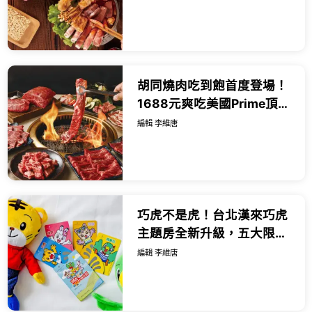
胡同燒肉吃到飽首度登場！
1688元爽吃美國Prime頂級
牛肉，七夕浪漫雙人餐999
編輯 李維唐
元還能抽台北萬豪住宿券。
巧虎不是虎！台北漢來巧虎
主題房全新升級，五大限定
好康一泊二食豪華全攻略。
編輯 李維唐