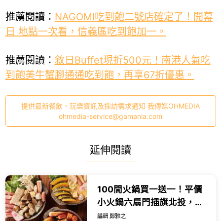
推薦閱讀：
NAGOMI吃到飽二號店確定了！開幕
日 地點一次看，信義區吃到飽加一。
推薦閱讀：
敘日Buffet現折500元！南港人氣吃
到飽美牛蟹腳通通吃到飽，再享67折優惠。
提供最新餐飲、玩樂資訊及採訪需求通知 我傳媒OHMEDIA
ohmedia-service@gamania.com
延伸閱讀
100間火鍋買一送一！平價
小火鍋六扇門插旗北投，
170元自助吧吃到飽。
編輯 鄭雅之