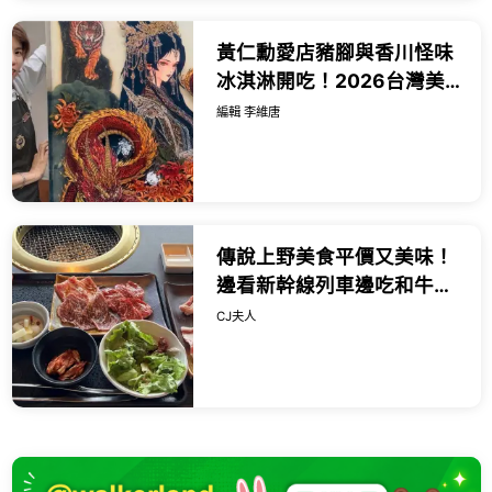
黃仁勳愛店豬腳與香川怪味
冰淇淋開吃！2026台灣美
食展世貿登場，星級飯店餐
編輯 李維唐
券優惠懶人包。
傳說上野美食平價又美味！
邊看新幹線列車邊吃和牛燒
肉，一份千日圓出頭就能吃
CJ夫人
得到。