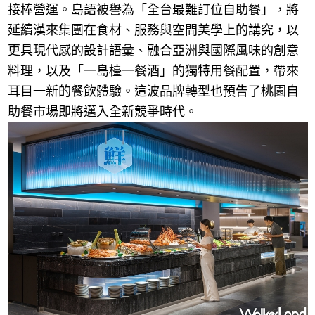
接棒營運。島語被譽為「全台最難訂位自助餐」，將
延續漢來集團在食材、服務與空間美學上的講究，以
更具現代感的設計語彙、融合亞洲與國際風味的創意
料理，以及「一島檯一餐酒」的獨特用餐配置，帶來
耳目一新的餐飲體驗。這波品牌轉型也預告了桃園自
助餐市場即將邁入全新競爭時代。