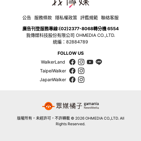
公告
服務條款
隱私權政策
評鑑規範
聯絡客服
廣告刊登服務專線:
(02)2377-8068
轉分機 6554
我傳媒科技股份有限公司 OHMEDIA CO.,LTD.
統編：82884789
FOLLOW US
WalkerLand
TaipeiWalker
JapanWalker
版權所有，未經許可，不許轉載 © 2026 OHMEDIA CO.,LTD. All
Rights Reserved.