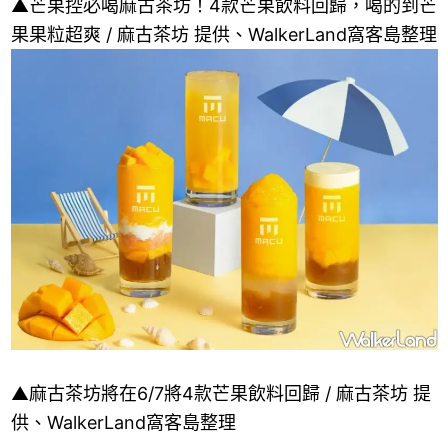
▲芒果控必喝麻古茶坊！4款芒果飲料回歸，喝的到芒
果果粒超爽 / 麻古茶坊 提供、WalkerLand窩客島整理
▲麻古茶坊將在6/7將4款芒果飲料回歸 / 麻古茶坊 提
供、WalkerLand窩客島整理