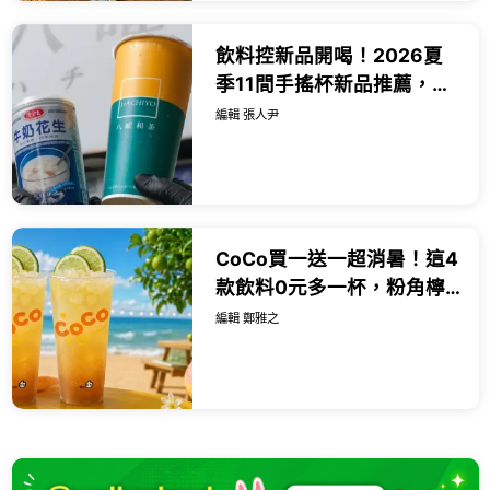
飲料控新品開喝！2026夏
季11間手搖杯新品推薦，榴
槤芒果 卡士達泡芙奶霜 牛奶
編輯 張人尹
花生奶茶必喝。
CoCo買一送一超消暑！這4
款飲料0元多一杯，粉角檸
檬冬瓜 咖啡都喝。
編輯 鄭雅之