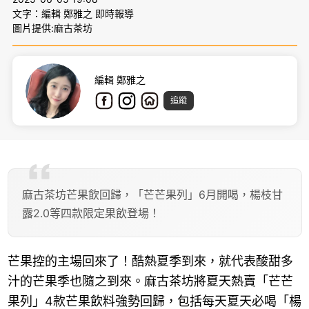
文字：編輯 鄭雅之 即時報導
圖片提供:麻古茶坊
編輯 鄭雅之
追蹤
麻古茶坊芒果飲回歸，「芒芒果列」6月開喝，楊枝甘
露2.0等四款限定果飲登場！
芒果控的主場回來了！酷熱夏季到來，就代表酸甜多
汁的芒果季也隨之到來。麻古茶坊將夏天熱賣「芒芒
果列」4款芒果飲料強勢回歸，包括每天夏天必喝「楊