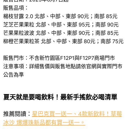
販售品項：
楊枝甘露 2.0 北部、中部、東部 90元；南部 85元
芝芝芒果果粒 北部、中部、東部 95元；南部 90元
芒果果粒波波 北部、中部、東部 90元；南部 85元
柳橙芒果果粒茶 北部、中部、東部 80元；南部 75元
販售門市：不含新竹園區F12P1與F12P7商場門市
注意事項：詳細售價與販售地點請依官網與實際門市
公告為準
夏天就是要喝飲料！最新手搖飲必喝清單
推薦閱讀：
星巴克買一送一、4款新飲料！草莓
冰沙 爆爆珠新品都有買一送一。