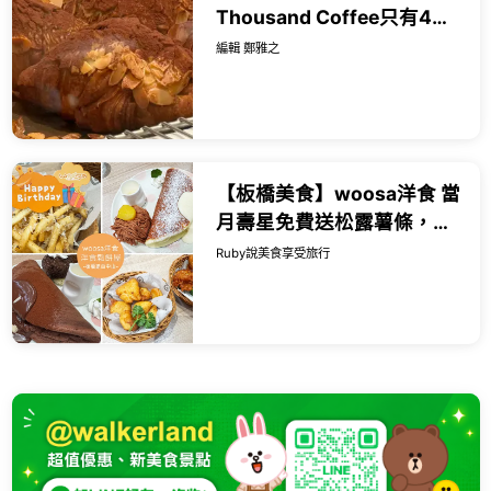
Thousand Coffee只有4天
父親節優惠，隨便吃都回
編輯 鄭雅之
本。
【板橋美食】woosa洋食 當
月壽星免費送松露薯條，必
點雲朵鬆餅，甜點比主餐更
Ruby說美食享受旅行
有亮點-近捷運板橋站｜
Ruby說...