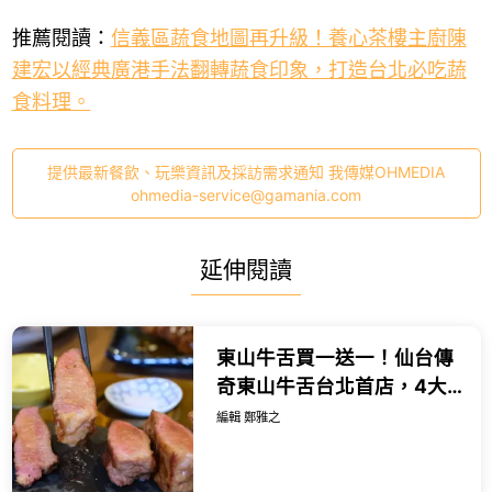
推薦閱讀：
信義區蔬食地圖再升級！養心茶樓主廚陳
建宏以經典廣港手法翻轉蔬食印象，打造台北必吃蔬
食料理。
提供最新餐飲、玩樂資訊及採訪需求通知 我傳媒OHMEDIA
ohmedia-service@gamania.com
延伸閱讀
東山牛舌買一送一！仙台傳
奇東山牛舌台北首店，4大
優惠 菜單全看。
編輯 鄭雅之