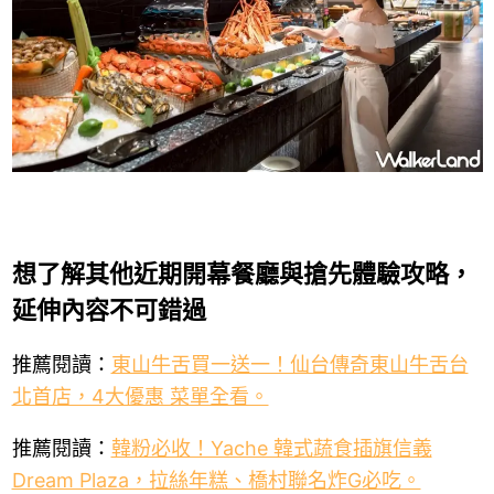
想了解其他近期開幕餐廳與搶先體驗攻略，
延伸內容不可錯過
推薦閱讀：
東山牛舌買一送一！仙台傳奇東山牛舌台
北首店，4大優惠 菜單全看。
推薦閱讀：
韓粉必收！Yache 韓式蔬食插旗信義
Dream Plaza，拉絲年糕、橋村聯名炸G必吃。