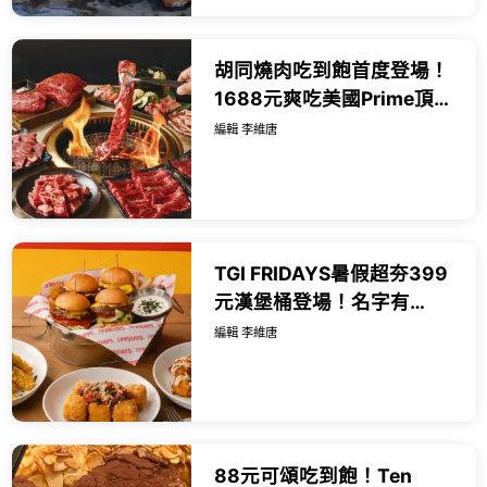
胡同燒肉吃到飽首度登場！
1688元爽吃美國Prime頂級
牛肉，七夕浪漫雙人餐999
編輯 李維唐
元還能抽台北萬豪住宿券。
TGI FRIDAYS暑假超夯399
元漢堡桶登場！名字有
JOHN享五款沾醬吃到飽。
編輯 李維唐
88元可頌吃到飽！Ten