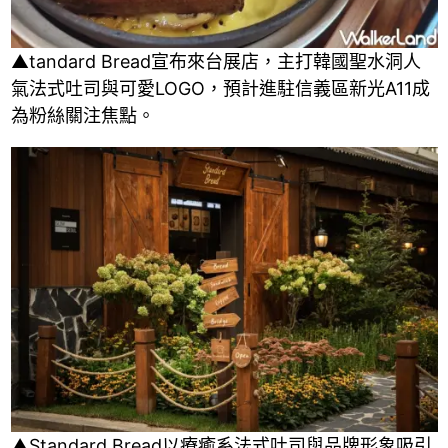
▲tandard Bread宣布來台展店，主打韓國聖水洞人
氣法式吐司與可愛LOGO，預計進駐信義區新光A11成
為粉絲關注焦點。
▲Standard Bread以療癒系法式吐司與品牌形象吸引