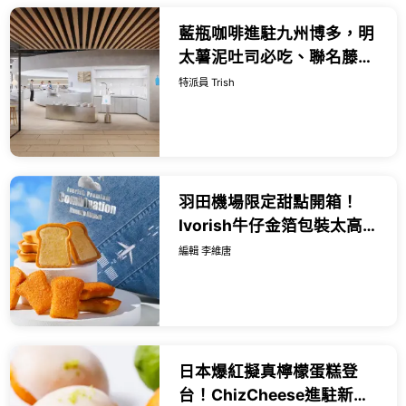
藍瓶咖啡進駐九州博多，明
太薯泥吐司必吃、聯名藤編
把馬克杯必買。
特派員 Trish
羽田機場限定甜點開箱！
Ivorish牛仔金箔包裝太高
級，法式吐司風味塔與人氣
編輯 李維唐
費南雪開賣。
日本爆紅擬真檸檬蛋糕登
台！ChizCheese進駐新竹