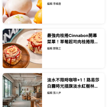
巨城打卡送隱藏版，台北高
編輯 李維唐
雄快閃時間曝光。
最強肉桂捲Cinnabon開幕
菜單！草莓起司肉桂捲限量
30顆，赤峰街甜點必排。
編輯 鄭雅之
淡水不限時咖啡+1！路易莎
白霧時光插旗淡水紅樹林，
咖啡三重奏 早午餐百元起。
編輯 張人尹