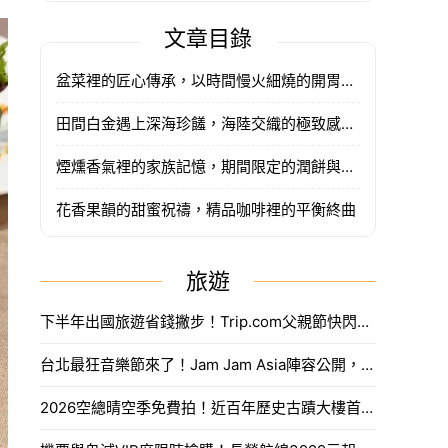
文章目錄
盆菜裡的匠心傳承，以時間慢火細燒的開胃序曲
田間白金遇上深海珍饈，海陸交織的極致感官饗宴
煙燻香氣裡的家族記憶，期間限定的潤餅與溫體牛清香
花香果韻的甜蜜祝禱，精品咖啡裡的平衡終曲
旅遊
下半年出國旅遊省錢撇步！Trip.com父親節快閃折抵888元限量優惠代碼搶法。
台北最狂音樂節來了！Jam Jam Asia陣容公開，限量奢華住房套票開搶。
2026空總晴空季免費拍！近百年歷史古蹟大樓首度開放，沈浸式光影藝術、星空劇場。