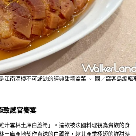
是江南酒樓不可或缺的經典甜糯盆菜 。 圖／窩客島編輯
極致感官饗宴
雞汁雲林土庫白蘆筍」。這款被法國料理視為貴族的食
林土庫產地契作直送的白蘆筍，趁其產季極短的鮮甜時