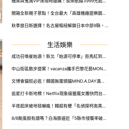
機票與鬼滅VIP席限時搶購！長榮航線3999元起，中信兄弟主題套票8月7日開賣攻略。
開箱全新親子景點！全台最大「高雄機廠遊樂園區」8/8開幕，攀岩場、戲水區30項設施免費玩。
秋季旅日新選擇！名古屋樞紐解鎖日本中部9縣，搶先預訂父親節孝親賞楓之旅。
生活娛樂
成功召喚崔始源！新北「始源可停車」拒馬紅到本人來朝聖，親臨門口問：「停車可以嗎」笑翻網友。
中山街區散步提案！vacanza攜手巴黎花藝MONCEAU FLEURS，把鮮花當作穿搭戴著走。
文博會貓奴必逛！韓國無厘頭貓MIND.A.DAY滿額送周邊，作家親揭台灣限定新品。
追星打卡新地標！Netflix現象級獵魔女團快閃台中，魂門舞台與限定週邊完整開箱。
半夜起床被地毯嚇瘋！韓超有梗「名偵探柯南黑衣人」系列周邊，用玻璃杯喝水直接被死亡凝視。
8/8颱風假有譜嗎？白海豚逼近「5縣市侵襲率破40%」，氣象署最快今發海警。