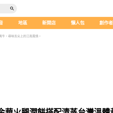
音
地區
新開店
懶人包
創作
黃牛，尋味舌尖上的江南風情。
金華火腿潤餅搭配清蒸台灣溫體