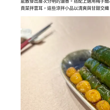
能散發出層次分明的滷香。搭配上選用梅子醋
貢菜拌雲耳，這些涼拌小品以清爽與甘甜交織