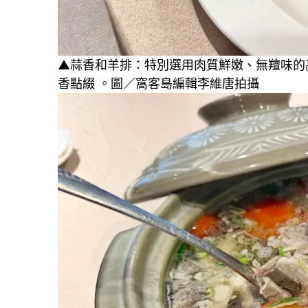
▲蒜香和羊排：特別選用肉質鮮嫩、無羶味的
香點綴 。圖／窩客島編輯李維唐拍攝