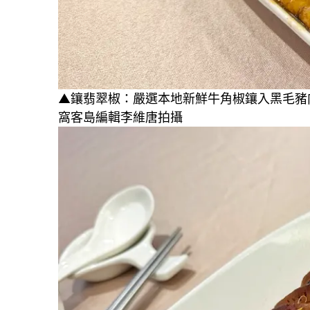
▲鑲翡翠椒：嚴選本地新鮮牛角椒鑲入黑毛豬
窩客島編輯李維唐拍攝