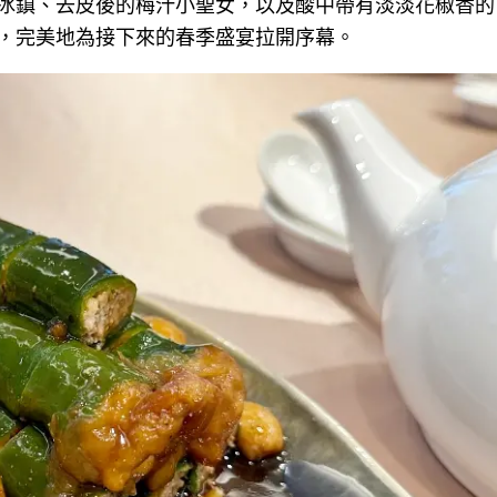
冰鎮、去皮後的梅汁小聖女，以及酸中帶有淡淡花椒香的
，完美地為接下來的春季盛宴拉開序幕。