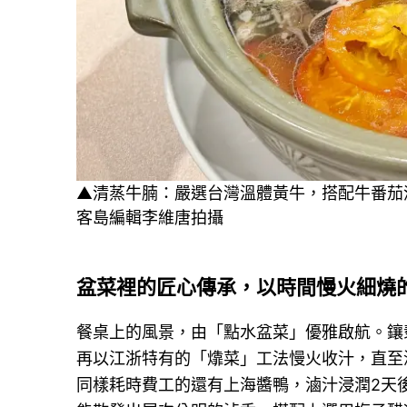
▲清蒸牛腩：嚴選台灣溫體黃牛，搭配牛番茄
客島編輯李維唐拍攝
盆菜裡的匠心傳承，以時間慢火細燒
餐桌上的風景，由「點水盆菜」優雅啟航。鑲
再以江浙特有的「㸆菜」工法慢火收汁，直至
同樣耗時費工的還有上海醬鴨，滷汁浸潤2天