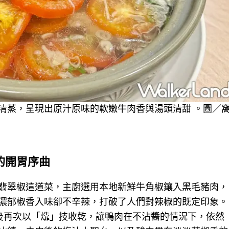
清蒸，呈現出原汁原味的軟嫩牛肉香與湯頭清甜 。圖／
的開胃序曲
翡翠椒這道菜，主廚選用本地新鮮牛角椒鑲入黑毛豬肉，
濃郁椒香入味卻不辛辣，打破了人們對辣椒的既定印象。
後再次以「㸆」技收乾，讓鴨肉在不沾醬的情況下，依然