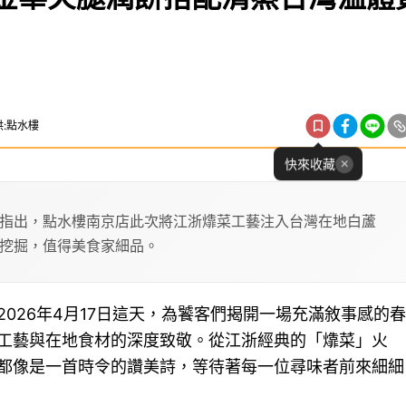
:點水樓
快來收藏
指出，點水樓南京店此次將江浙㸆菜工藝注入台灣在地白蘆
挖掘，值得美食家細品。
026年4月17日這天，為饕客們揭開一場充滿敘事感的春
工藝與在地食材的深度致敬。從江浙經典的「㸆菜」火
都像是一首時令的讚美詩，等待著每一位尋味者前來細細