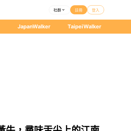
社群
註冊
登入
者
JapanWalker
TaipeiWalker
黃牛，尋味舌尖上的江南