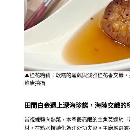
▲桂花糖藕：軟糯的蓮藕與淡雅桂花香交織，
維唐拍攝
田間白金遇上深海珍饈，海陸交織的
當視線轉向熱菜，本季最亮眼的主角莫過於「
材，在點水樓轉化為江浙功夫菜。主廚嚴選雲