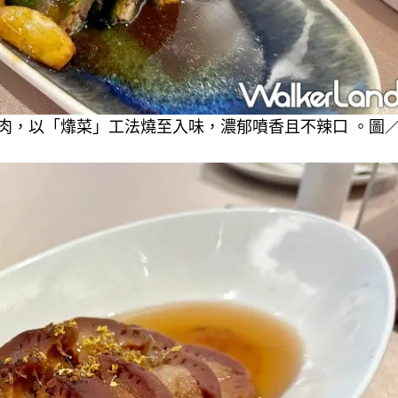
肉，以「㸆菜」工法燒至入味，濃郁噴香且不辣口 。圖