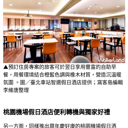
▲預訂住房專案的旅客可於翌日享用豐富的自助早
餐，用餐環境結合橙藍色調與橡木材質，營造沉溫暖
氛圍 。圖／臺北車站智選假日酒店提供；窩客島編輯
李維唐整理
桃園機場假日酒店便利轉機與獨家好禮
另一方面，同樣推出周年慶好康的桃園機場假日酒