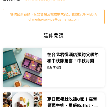
提供最新餐飲、玩樂資訊及採訪需求通知 我傳媒OHMEDIA
ohmedia-service@gamania.com
延伸閱讀
在台北君悅酒店預約父親節
和中秋節驚喜！中秋月餅早
鳥83折起，加碼父親節限定
編輯 李維唐
蛋糕與超Chill城市住房專
案。
夏日聚餐就吃這6家！高空
景觀牛排、星級Buffet、鐵