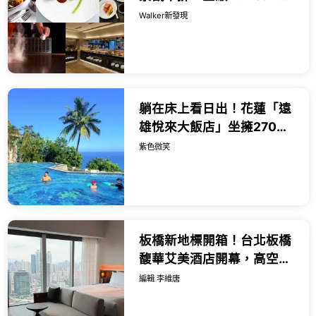
板燒精選推薦，滙豐卓越理
Walker新發現
財信用卡享指定餐飲優惠
躺在床上看日出！花蓮「遠
雄悅來大飯店」坐擁270度
無敵海景美到起飛，暑假親
紫色微笑
子渡假首選。
板橋新地標開箱！台北板橋
馥華艾美酒店開幕，高空泳
池與絕美酒吧亮點一次看。
編輯 李維唐