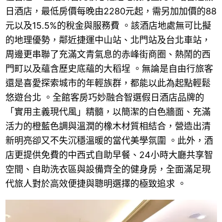
日酒店，最低房價每晚由2280元起，需另加加價的88
元以及15.5%的稅金與服務費 。該酒店地處無可比擬
的地理優勢，鄰近捷運中山站、北門站及台北車站，
周邊更串聯了充滿文青氣息的赤峰街商圈、熱鬧的西
門町以及蘊含歷史底蘊的大稻埕 。無論是自由行旅客
還是喜愛探索城市的年輕族群，都能以此為起點輕鬆
悠遊台北 。全館客房巧妙融合智選假日酒店品牌的
「實用主義現代風」精髓，以簡潔的白色牆面、充滿
活力的橙藍色調與溫潤的橡木材質相結合，營造出清
新明亮卻又不失沉穩溫暖的當代美學氛圍 。此外，酒
店更提供免費的中西式自助早餐、24小時大廳共享智
空間、自助洗衣區與設備齊全的健身房，全面滿足現
代旅人對於高效便捷與聰明選擇的極致追求 。