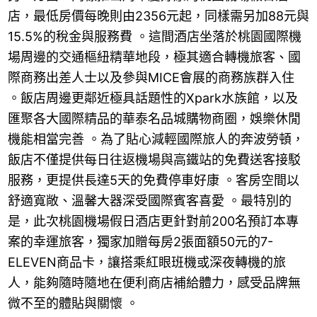
店，最低房價每晚則由2356元起，同樣需另加88元與
15.5%的稅金與服務費 。這間酒店坐落於桃園國際機
場周邊的交通樞紐精華地段，極其適合轉機旅客、國
際商務出差人士以及參與MICE會展的商務族群入住
。飯店周邊更鄰近極具話題性的Xpark水族館，以及
匯聚各大國際精品的華泰名品城購物商圈，娛樂休閒
機能相當完善 。為了貼心減輕國際旅人的奔波勞頓，
飯店不僅提供每日往返機場與高鐵站的免費送客接駁
服務，更提供長達5天的免費停車好康 。客房空間以
舒適寬敞、溫馨大器深受國際賓客喜愛 。最特別的
是，此次桃園機場假日酒店更針對前200名預訂本專
案的幸運旅客，獨家加贈每房2張面額50元的7-
ELEVEN商品卡，讓搭乘紅眼班機或深夜轉機的旅
人，能夠隨時隨地在便利商店補給體力，感受品牌無
微不至的體貼與關懷 。