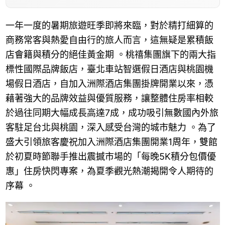
一年一度的暑期旅遊旺季即將來臨，對於精打細算的
商務常客與熱愛自由行的旅人而言，這無疑是累積飯
店會籍與積分的絕佳黃金期 。桃禧集團旗下的兩大指
標性國際品牌飯店，臺北車站智選假日酒店與桃園機
場假日酒店，自加入洲際酒店集團掛牌開業以來，憑
藉著強大的品牌效益與優質服務，讓整體住房率相較
於過往同期大幅成長高達7成，成功吸引無數國內外旅
客駐足台北與桃園，深入感受台灣的城市魅力 。為了
盛大引領旅客慶祝加入洲際酒店集團開業1周年，雙館
於初夏時節聯手推出震撼市場的「每晚5K積分包價優
惠」住房快閃專案，為夏季觀光熱潮揭開令人期待的
序幕 。