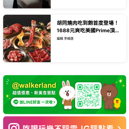
胡同燒肉吃到飽首度登場！
1688元爽吃美國Prime頂級
牛肉，七夕浪漫雙人餐999
編輯 李維唐
元還能抽台北萬豪住宿券。