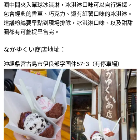
圈中間夾入單球冰淇淋，冰淇淋口味可以自行選擇，
包含經典的香草、巧克力、還有紅薯口味的冰淇淋。
建議粉絲要早點到現場排隊，冰淇淋口味、以及甜甜
圈都有可能提早售完。
なかゆくい商店地址：
沖縄県宮古島市伊良部字国仲57-3（有停車場）