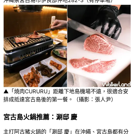
沖縄県宮古島市伊良部仲地282-3（有停車場）
▲「焼肉CURURU」距離下地島機場不遠，很適合安
排成抵達宮古島後的第一餐。（攝影：張人尹）
宮古島火鍋推薦：涮邸 慶
主打阿古豬火鍋的「涮邸 慶」在沖繩、宮古島都有分