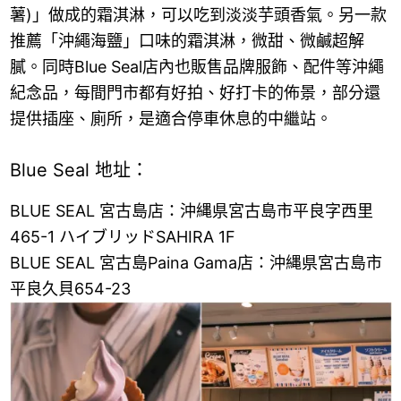
薯)」做成的霜淇淋，可以吃到淡淡芋頭香氣。另一款
推薦「沖繩海鹽」口味的霜淇淋，微甜、微鹹超解
膩。同時Blue Seal店內也販售品牌服飾、配件等沖繩
紀念品，每間門市都有好拍、好打卡的佈景，部分還
提供插座、廁所，是適合停車休息的中繼站。
Blue Seal 地址：
BLUE SEAL 宮古島店：沖縄県宮古島市平良字西里
465-1 ハイブリッドSAHIRA 1F
BLUE SEAL 宮古島Paina Gama店：沖縄県宮古島市
平良久貝654-23