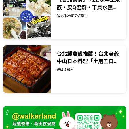
餃，皮Q餡鮮，干貝水餃都
值得一試，酸辣湯也很推薦
Ruby說美食享受旅行
｜Ruby說美食享受旅行
(@tour_r...
台北鰻魚飯推薦！台北老爺
中山日本料理「土用丑日」
限定鰻魚飯三吃免千元。
編輯 李維唐