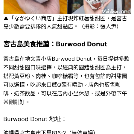
▲「なかゆくい商店」主打現炸紅薯甜甜圈，是宮古
島少數需要排隊的人氣甜點店。（攝影：張人尹）
宮古島美食推薦：Burwood Donut
宮古島在地文青小店Burwood Donut，每日提供多款
不同甜甜圈口味選擇，以經典的圈體甜甜圈為主打，
搭配黃豆粉、肉桂、咖啡糖霜等，也有包餡的甜甜圈
可以選擇，吃起來口感Q彈有嚼勁。店內也販售咖
啡、奶茶飲品，可以在店內小坐休憩、或是外帶下午
茶剛剛好。
Burwood Donut 地址：
沖縄県宮古島市下里816-2（無停車場）