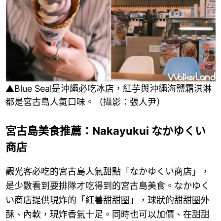
▲Blue Seal是沖繩必吃冰店，紅芋與沖繩海鹽霜淇淋
都是宮古島人氣口味。（攝影：張人尹）
宮古島美食推薦：Nakayukui なかゆくい
商店
觀光客必吃的宮古島人氣甜點「なかゆくい商店」，
是少數看到要排隊才吃得到的宮古島美食。なかゆく
い商店提供現炸的「紅薯甜甜圈」，球狀的甜甜圈外
酥、內軟，現炸香氣十足。同時也可以加價、在甜甜