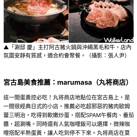
▲「涮邸 慶」主打阿古豬火鍋與沖繩黑毛和牛，店內
氛圍安靜有質感，適合約會聚餐。（攝影：張人尹）
宮古島美食推薦：marumasa（丸将商店）
這一間蛋黃控必吃！丸将商店地點位在宮古島上，是
一間很經典日式的小店。推薦必吃超邪惡的豬肉歐姆
蕾三明治，吃得到軟嫩炒蛋，搭配SPAM午餐肉、番茄
醬，超涮嘴。同時還有人氣咖哩飯可以選擇，微辣咖
哩搭配半熟蛋黃，讓人吃到停不下來。丸将商店在夏