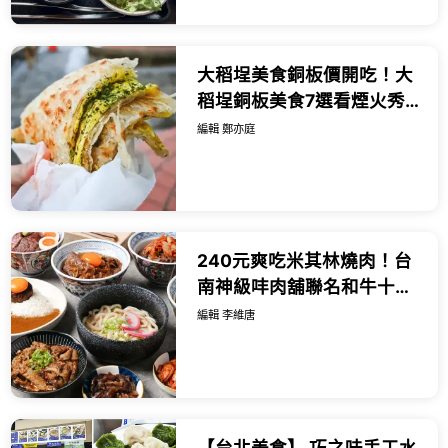
大稻埕美食銅板價開吃！大
稻埕銅板美食7選看煙火秀
順吃，慈聖宮銅板小吃先
編輯 鄭亦庭
衝。
240元爽吃米其林燒肉！台
南神級㕩肉舖聯名和牛十図
進駐台北大安區，搶攻必吃
編輯 李維唐
美食清單。
【台北美食】 巧之味手工水