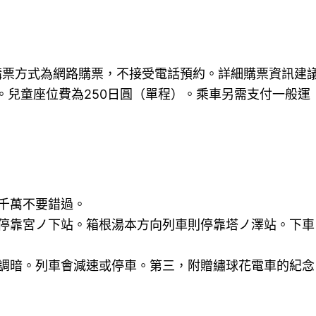
售。購票方式為網路購票，不接受電話預約。詳細購票資訊建
。兒童座位費為250日圓（單程）。乘車另需支付一般運
千萬不要錯過。
停靠宮ノ下站。箱根湯本方向列車則停靠塔ノ澤站。下車
調暗。列車會減速或停車。第三，附贈繡球花電車的紀念