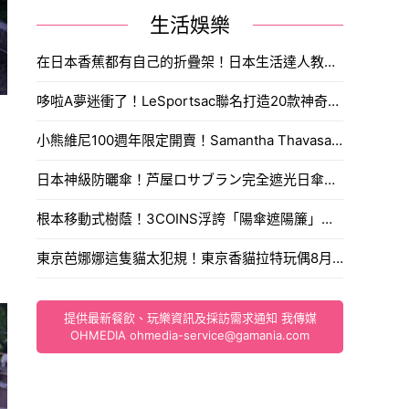
生活娛樂
在日本香蕉都有自己的折疊架！日本生活達人教你多一步驟多放一星期。
哆啦A夢迷衝了！LeSportsac聯名打造20款神奇道具包，時光機透明包與東京表参道快閃店搶先看。
小熊維尼100週年限定開賣！Samantha Thavasa推出懷舊刺繡包與蜂蜜寶石吊飾，搶購攻略一次看。
日本神級防曬傘！芦屋ロサブラン完全遮光日傘推新色蜜桃柔粉，體感降溫11度涼爽迎夏。
根本移動式樹蔭！3COINS浮誇「陽傘遮陽簾」爆紅，遮光率99.9%連手肘都能完美防曬。
東京芭娜娜這隻貓太犯規！東京香貓拉特玩偶8月1日開賣入手通路售價大公開。
提供最新餐飲、玩樂資訊及採訪需求通知 我傳媒
OHMEDIA
ohmedia-service@gamania.com