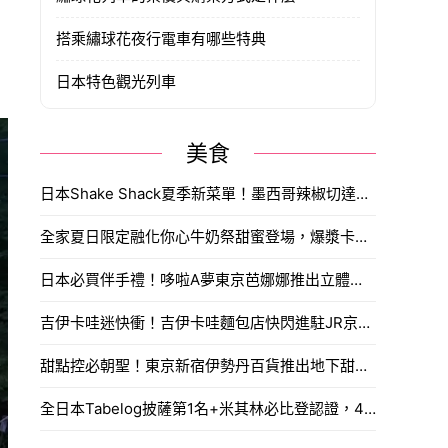
搭乘繡球花夜行電車有哪些特典
日本特色觀光列車
美食
日本Shake Shack夏季新菜單！墨西哥辣椒切達牛肉堡搭鮮榨酪梨奶昔，台灣人敲碗想吃。
全家夏日限定融化你心牛奶祭甜蜜登場，爆漿卡士達泡芙、雪糕界的香濃天花板與經典可以吃的牧場冰品，打造盛夏最純粹的沁涼救贖。
日本必買伴手禮！哆啦A夢東京芭娜娜推出立體浮雕鐵盒，搶購攻略與購買通路一次看。
吉伊卡哇迷快衝！吉伊卡哇麵包店快閃進駐JR京都站，京都限定焦糖生八橋與獨家玩偶必搶。
甜點控必朝聖！東京新宿伊勢丹百貨推出地下甜點專區，33 個品牌全新開幕。
全日本Tabelog披薩第1名+米其林必比登認證，400℃ PIZZA空降福岡博多，明太子Ｘ高菜Ｘ長芋披薩太犯規。