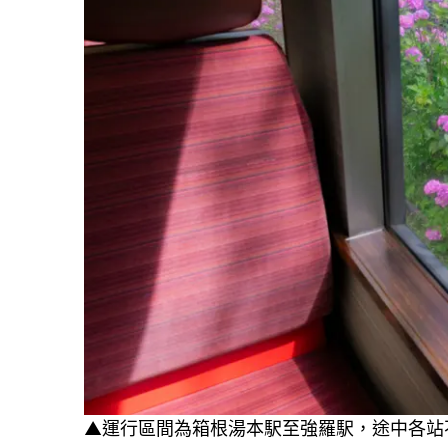
▲運行區間為箱根湯本駅至強羅駅，途中各站