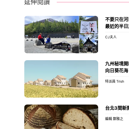
延伸閱讀
不要只在河
最近的半日
CJ夫人
九州秘境開新
向日葵花海
特派員 Trish
台北3間新
編輯 鄭雅之