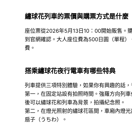
繡球花列車的票價與購票方式是什麼
座位票從2026年5月13日10：00開始販
到官網確認。大人座位費為500日圓（單程）
費。
搭乘繡球花夜行電車有哪些特典
列車提供三項特別體驗，如果你有興趣的話，
第一，在固定站設有拍照時間。強羅方向列車
後可以繡球花和列車為背景，拍攝紀念照。
第二，在燈光照射的繡球花區間，車廂內燈光
扇子（うちわ）。