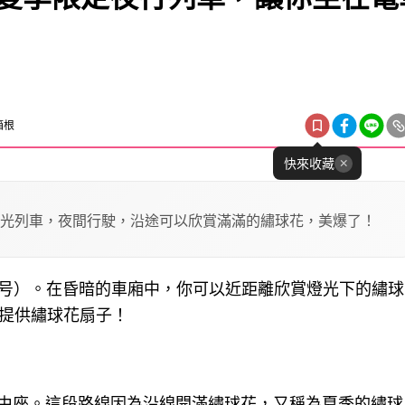
箱根
快來收藏
觀光列車，夜間行駛，沿途可以欣賞滿滿的繡球花，美爆了！
い号）。在昏暗的車廂中，你可以近距離欣賞燈光下的繡球
有提供繡球花扇子！
由座。這段路線因為沿線開滿繡球花，又稱為夏季的繡球