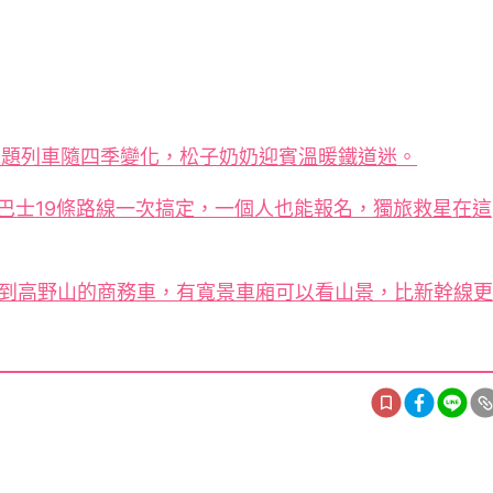
主題列車隨四季變化，松子奶奶迎賓溫暖鐵道迷。
巴士19條路線一次搞定，一個人也能報名，獨旅救星在這
大阪到高野山的商務車，有寬景車廂可以看山景，比新幹線更