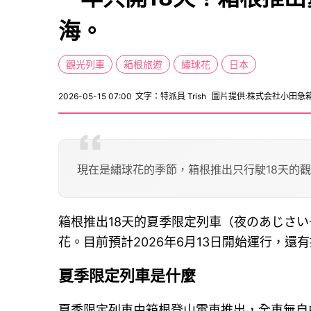
海。
觀光列車
箱根旅遊
繡球花
日本
2026-05-15 07:00
文字：特派員 Trish
圖片提供:株式会社小田急
現在是繡球花的季節，箱根推出只行駛18天的
箱根推出18天的夏季限定列車（夜のあじさ
花。目前預計2026年6月13日開始運行，還
夏季限定列車是什麼
夏季限定列車由箱根登山電車推出，全車無自