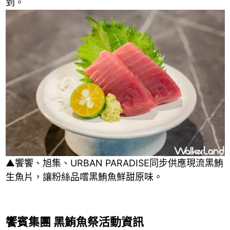
到。
▲饗饗、旭集、URBAN PARADISE同步供應現流黑鮪
生魚片，讓粉絲品嚐黑鮪魚鮮甜原味。
饗賓集團 黑鮪魚祭活動資訊