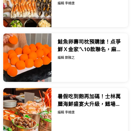
吃搭配日本和牛海陸盛宴。
編輯 李維唐
鮭魚卵壽司枕預購搶！点爭
鮮Ｘ金家ㄟ10款聯名，麻藥
赤蝦 鰤魚生魚片大推。
編輯 鄭雅之
暑假吃到飽再加碼！士林萬
麗海鮮盛宴大升級，鱈場蟹
腳活鮑魚與日系慢活下午茶
編輯 李維唐
全面開吃。