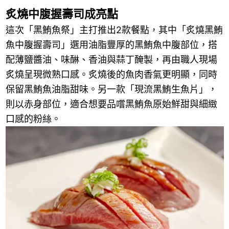
炙燒中腹握壽司成亮點
這次「黑鮪魚祭」主打推出2款餐點，其中「炙燒黑鮪
魚中腹握壽司」選用油脂豐厚的黑鮪魚中腹部位，搭
配薄鹽醬油、味醂、香油與蒜丁醃製，再由職人現場
炙燒呈現微熟口感。炙燒後的魚肉香氣更明顯，同時
保留黑鮪魚油脂甜味。另一款「現流黑鮪生魚片」，
則以赤身部位，適合想要品嚐黑鮪魚原始鮮甜與細緻
口感的粉絲。