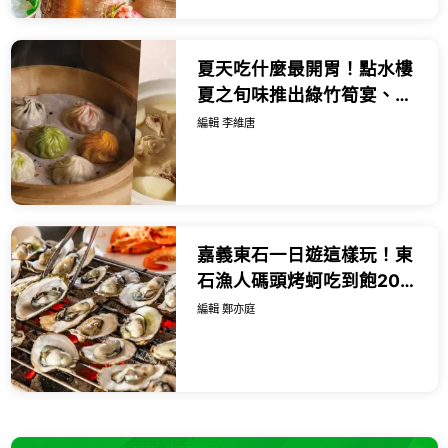
夏天吃什麼最開胃！點水樓
夏之旬味推出綠竹筍宴、清
燉獅子頭江南饗宴。
編輯 李維唐
嘉義東石一日遊這樣玩！東
石漁人碼頭烤蚵吃到飽200
元開吃，爆量鮮蚵滷肉飯加
編輯 鄭亦庭
碼吃。