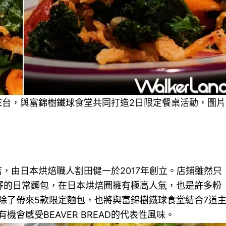
親自來台，與富錦樹鐵球食堂共同打造2日限定餐桌活動，圖片
名店，由日本烘焙職人割田健一於2017年創立。店鋪雖然只
繹的日常麵包，在日本烘焙圈擁有極高人氣，也是許多粉
除了帶來5款限定麵包，也將與富錦樹鐵球食堂結合7道
會感受BEAVER BREAD的代表性風味。