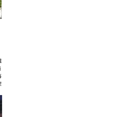
鐵
酒
每
控