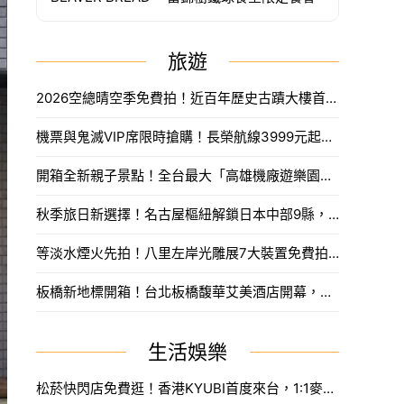
旅遊
2026空總晴空季免費拍！近百年歷史古蹟大樓首度開放，沈浸式光影藝術、星空劇場。
機票與鬼滅VIP席限時搶購！長榮航線3999元起，中信兄弟主題套票8月7日開賣攻略。
開箱全新親子景點！全台最大「高雄機廠遊樂園區」8/8開幕，攀岩場、戲水區30項設施免費玩。
秋季旅日新選擇！名古屋樞紐解鎖日本中部9縣，搶先預訂父親節孝親賞楓之旅。
等淡水煙火先拍！八里左岸光雕展7大裝置免費拍，新北夏日浪漫旅遊。
板橋新地標開箱！台北板橋馥華艾美酒店開幕，高空泳池與絕美酒吧亮點一次看。
生活娛樂
松菸快閃店免費逛！香港KYUBI首度來台，1:1麥可傑克森雕像震撼登場。