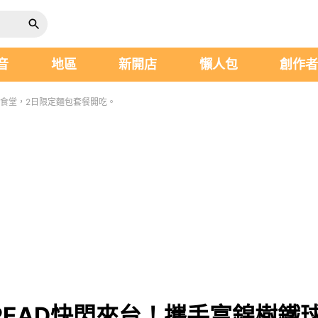
音
地區
新開店
懶人包
創作
鐵球食堂，2日限定麵包套餐開吃。
 BREAD快閃來台！攜手富錦樹