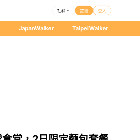
社群
註冊
登入
者
JapanWalker
TaipeiWalker
鐵球食堂，2日限定麵包套餐