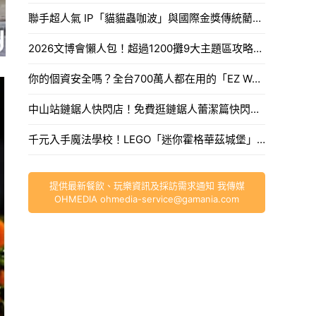
聯手超人氣 IP「貓貓蟲咖波」與國際金獎傳統藺編，WeMo打造今夏最香、最具文化溫度的騎乘體驗。
2026文博會懶人包！超過1200攤9大主題區攻略，海綿寶寶吉娃娃、咖波新品推薦必買。
。
你的個資安全嗎？全台700萬人都在用的「EZ WAY」爭議懶人包，海外網購紙本報關流程先收。
中山站鏈鋸人快閃店！免費逛鏈鋸人蕾潔篇快閃新光南西，波奇塔、蕾潔周邊新品。
千元入手魔法學校！LEGO「迷你霍格華茲城堡」700片還原精緻細節，掀開地底還有隱藏彩蛋。
提供最新餐飲、玩樂資訊及採訪需求通知 我傳媒
OHMEDIA
ohmedia-service@gamania.com