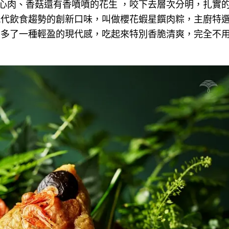
心肉、香菇還有香噴噴的花生 ，咬下去層次分明，扎實
現代飲食趨勢的創新口味，叫做櫻花蝦星饌肉粽，主廚特
粽多了一種輕盈的現代感，吃起來特別香脆清爽，完全不