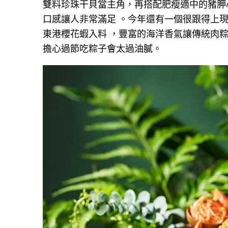
雙料珍珠干貝當主角，再搭配肥瘦適中的豬胛
口感讓人非常滿足 。今年還有一個很跟得上
東港櫻花蝦入料 ，豐富的海洋香氣讓傳統肉
擔心過節吃粽子會太過油膩。