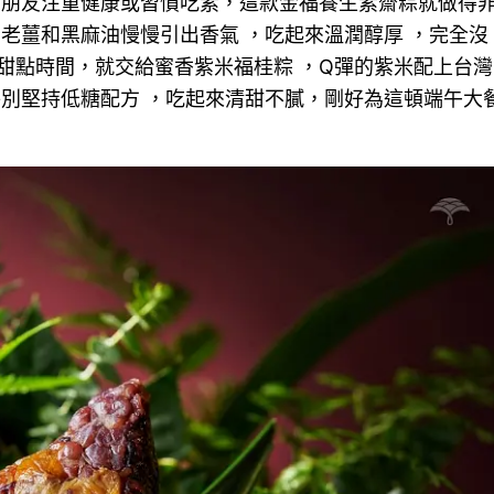
多朋友注重健康或習慣吃素，這款金福養生素齋粽就做得
老薑和黑麻油慢慢引出香氣 ，吃起來溫潤醇厚 ，完全沒
甜點時間，就交給蜜香紫米福桂粽 ，Q彈的紫米配上台灣
特別堅持低糖配方 ，吃起來清甜不膩，剛好為這頓端午大