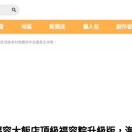
音
地區
新開店
懶人包
創作
海陸頂級食材預購與早鳥優惠全攻略。
！福容大飯店頂級福容粽升級版，