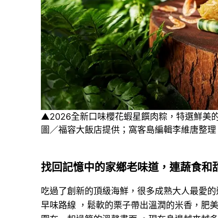
▲2026全新口味櫻花蝦星饌肉粽，特選鮮
圖／福容大飯店提供；窩客島編輯李維唐整理
找回記憶中的家鄉老味道，連蔬食和
吃過了創新的頂級海鮮，很多成熟大人最愛的
早味路線 ，鬆軟的栗子帶出溫潤的米香，肥