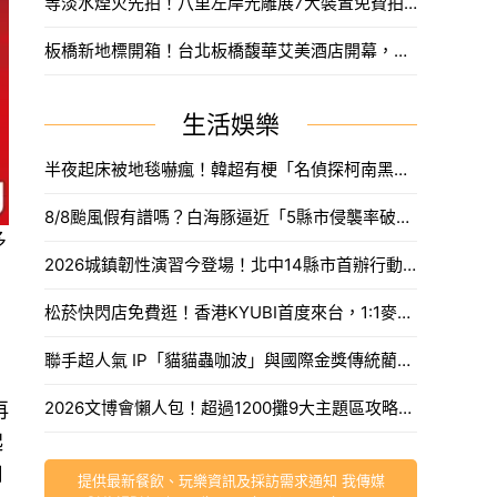
等淡水煙火先拍！八里左岸光雕展7大裝置免費拍，新北夏日浪漫旅遊。
板橋新地標開箱！台北板橋馥華艾美酒店開幕，高空泳池與絕美酒吧亮點一次看。
生活娛樂
半夜起床被地毯嚇瘋！韓超有梗「名偵探柯南黑衣人」系列周邊，用玻璃杯喝水直接被死亡凝視。
8/8颱風假有譜嗎？白海豚逼近「5縣市侵襲率破40%」，氣象署最快今發海警。
多
2026城鎮韌性演習今登場！北中14縣市首辦行動網路降速，外送暫停接單、全台注意事項一次看。
松菸快閃店免費逛！香港KYUBI首度來台，1:1麥可傑克森雕像震撼登場。
聯手超人氣 IP「貓貓蟲咖波」與國際金獎傳統藺編，WeMo打造今夏最香、最具文化溫度的騎乘體驗。
2026文博會懶人包！超過1200攤9大主題區攻略，海綿寶寶吉娃娃、咖波新品推薦必買。
再
起
用
提供最新餐飲、玩樂資訊及採訪需求通知 我傳媒