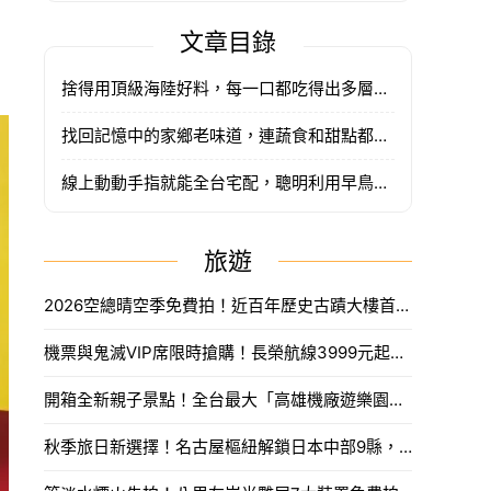
文章目錄
捨得用頂級海陸好料，每一口都吃得出多層次的奢華感
找回記憶中的家鄉老味道，連蔬食和甜點都精緻得像精品
線上動動手指就能全台宅配，聰明利用早鳥和會員優惠省荷包
旅遊
2026空總晴空季免費拍！近百年歷史古蹟大樓首度開放，沈浸式光影藝術、星空劇場。
機票與鬼滅VIP席限時搶購！長榮航線3999元起，中信兄弟主題套票8月7日開賣攻略。
開箱全新親子景點！全台最大「高雄機廠遊樂園區」8/8開幕，攀岩場、戲水區30項設施免費玩。
秋季旅日新選擇！名古屋樞紐解鎖日本中部9縣，搶先預訂父親節孝親賞楓之旅。