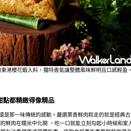
美的東港櫻花蝦入料，獨特香氣讓整體風味鮮明且口感輕盈
甜點都精緻得像精品
還是那一味傳統的感動。嚴選栗香鮮肉粽走的就是經典古
美的鮮肉在糯米中化開 ，吃一口就能立刻勾起小時候和家