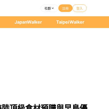
社群
註冊
登入
者
JapanWalker
TaipeiWalker
海陸頂級食材預購與早鳥優