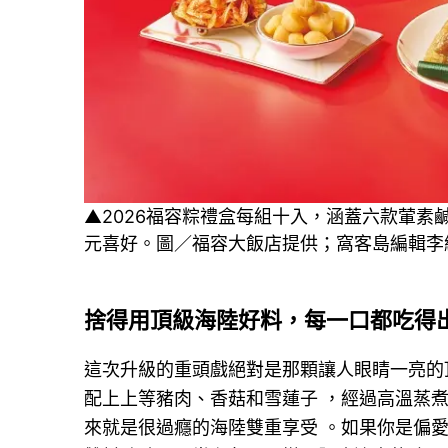
▲2026福容粽禮盒每組十入，涵蓋六款葷
元喜好。圖／福容大飯店提供；窩客島編輯李
捨得用頂級海陸好料，每一口都吃得
這次升級的重頭戲絕對是那顆讓人眼睛一亮的
配上上等豬肉、香菇和雪蓮子 ，經過高溫蒸
來就是很過癮的海陸雙重享受 。如果你是偏