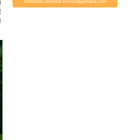
OHMEDIA
ohmedia-service@gamania.com
的
選
用