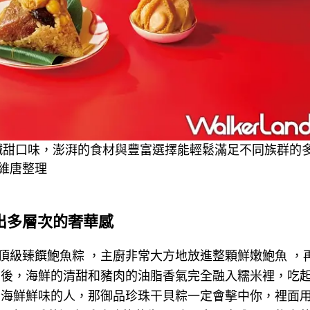
素鹹甜口味，澎湃的食材與豐富選擇能輕鬆滿足不同族群的
維唐整理
出多層次的奢華感
頂級臻饌鮑魚粽 ，主廚非常大方地放進整顆鮮嫩鮑魚 ，
煮後，海鮮的清甜和豬肉的油脂香氣完全融入糯米裡，吃
愛海鮮鮮味的人，那御品珍珠干貝粽一定會擊中你，裡面