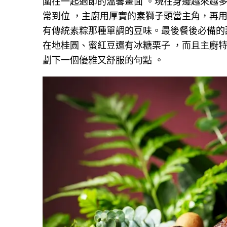
圍在一起過節的溫馨畫面 。現在身邊越來越
常到位 ，主廚用厚實的素獅子頭當主角，再用
有傳統素粽那種單調的豆味。最後餐後必備的
在地桂圓、蜜紅豆還有冰糖栗子 ，而且主廚
劃下一個優雅又舒服的句點 。