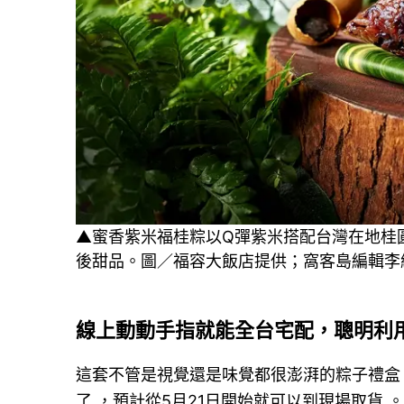
▲蜜香紫米福桂粽以Q彈紫米搭配台灣在地桂
後甜品。圖／福容大飯店提供；窩客島編輯李
線上動動手指就能全台宅配，聰明利
這套不管是視覺還是味覺都很澎湃的粽子禮盒
了 ，預計從5月21日開始就可以到現場取貨