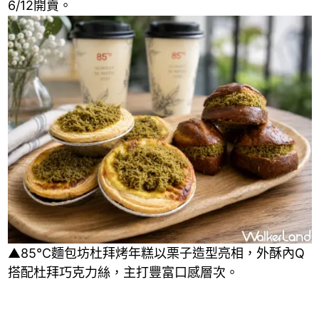
6/12開賣。
▲85℃麵包坊杜拜烤年糕以栗子造型亮相，外酥內Q
搭配杜拜巧克力絲，主打豐富口感層次。