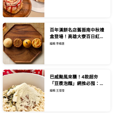
百年漢餅名店舊振南中秋禮
盒登場！高雄大寮百日紅蜜
紅豆蛋黃酥與噶瑪蘭聯名大
編輯 李維唐
人系月餅搶先看。
巴威颱風來襲！4款超夯
「豆漿泡麵」網推必囤：麻
辣豆漿麵溫潤麻奶香一吃上
編輯 王瀅瀅
癮。