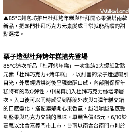
▲85℃麵包坊推出杜拜烤年糕與杜拜開心果蛋塔兩款
新品，把熱門杜拜巧克力元素變成日常就能品嚐的甜
點選擇。
栗子造型杜拜烤年糕搶先登場
85℃這次新品「杜拜烤年糕」一次集結2大爆紅甜點
元素「杜拜巧克力+烤年糕」，以討喜的栗子造型吸引
目光，外層經過烘烤後呈現微酥口感，內部則保留年
糕特有的軟Q彈性，中間再加入杜拜巧克力絲增添層
次。入口後可以同時感受到酥脆外皮與Q彈年糕交錯
的口感變化，搭配濃郁開心果香氣，越咀嚼越能感受
到堅果與巧克力交融的風味。單顆售價45元，6/10於
嘉義以北含嘉義門市上市，台南以南含台南門市則於