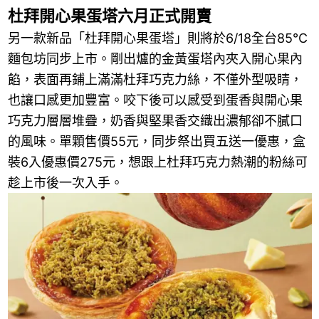
杜拜開心果蛋塔六月正式開賣
另一款新品「杜拜開心果蛋塔」則將於6/18全台85℃
麵包坊同步上市。剛出爐的金黃蛋塔內夾入開心果內
餡，表面再鋪上滿滿杜拜巧克力絲，不僅外型吸睛，
也讓口感更加豐富。咬下後可以感受到蛋香與開心果
巧克力層層堆疊，奶香與堅果香交織出濃郁卻不膩口
的風味。單顆售價55元，同步祭出買五送一優惠，盒
裝6入優惠價275元，想跟上杜拜巧克力熱潮的粉絲可
趁上市後一次入手。