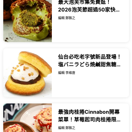
最大泡芙市集免費逛！
2026泡芙節超過50家快閃
松菸，杜拜開心果、薄巧泡
編輯 鄭雅之
芙先吃。
仙台必吃老字號新品登場！
塩バニラどら焼鹹甜焦糖脆
粒爆餡，JR仙台站快閃限定
編輯 李維唐
開賣。
最強肉桂捲Cinnabon開幕
菜單！草莓起司肉桂捲限量
30顆，赤峰街甜點必排。
編輯 鄭雅之