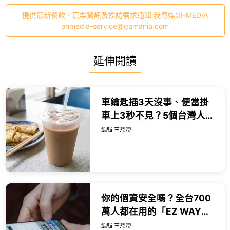
提供最新餐飲、玩樂資訊及採訪需求通知 我傳媒OHMEDIA
ohmedia-service@gamania.com
延伸閱讀
車鑰匙插3天沒事、便當掛
車上3秒不見？5個台灣人都
懂的「神秘都市傳說」。
編輯 王瀅瀅
你的個資安全嗎？全台700
萬人都在用的「EZ WAY」
爭議懶人包，海外網購紙本
編輯 王瀅瀅