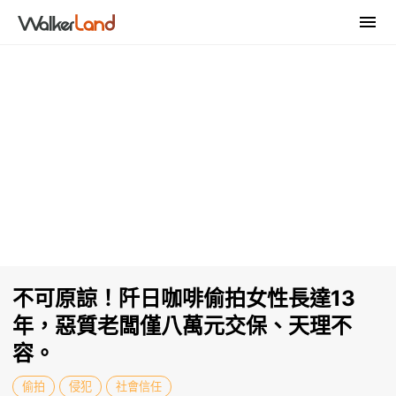
不可原諒！阡日咖啡偷拍女性長達13
年，惡質老闆僅八萬元交保、天理不
容。
偷拍
侵犯
社會信任