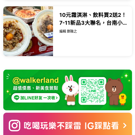
10元霜淇淋、飲料買2送2！
7-11新品3大聯名，台南小
吃、泰式米其林樓下小七
編輯 鄭雅之
吃。