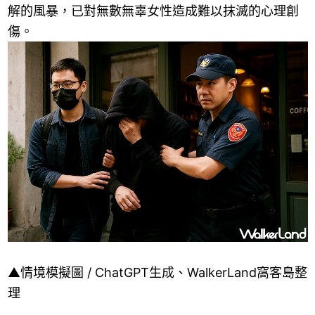
解的風暴，已對無數無辜女性造成難以抹滅的心理創
傷。
▲情境模擬圖 / ChatGPT生成、WalkerLand窩客島整
理