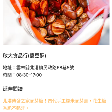
啟大食品行(蠶豆酥)
地址：雲林縣北港鎮民政路68巷5號
時間：08:30–17:00
延伸閱讀
北港傳發之家麥芽糖！四代手工糯米麥芽膏，花生糖
香脆不黏牙。