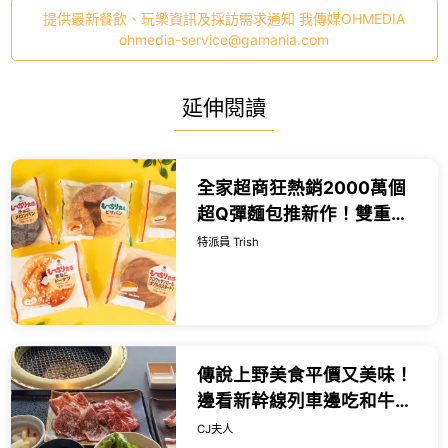
提供最新餐飲、玩樂資訊及採訪需求通知 我傳媒OHMEDIA
ohmedia-service@gamania.com
延伸閱讀
全家超商狂熱銷2000萬個
超Q彈麵包推新作！雙重卡
士達可頌捲、黃豆粉巧克力
特派員 Trish
甜甜圈全日本限時登場，夏
日超商必吃爆漿新食感。
傳說上野美食平價又美味！
邊看新幹線列車邊吃和牛燒
肉，一份千日圓出頭就能吃
CJ夫人