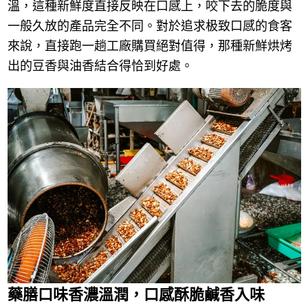
溫，這種新鮮度直接反映在口感上，咬下去的脆度與
一般久放的產品完全不同。對於追求极致口感的食客
來說，直接跑一趟工廠購買絕對值得，那種新鮮烘烤
出的豆香與油香結合得恰到好處。
藥膳口味香濃溫潤，口感酥脆鹹香入味