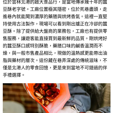
位於雲林北港的啟大食品行，是當地傳承幾十年的蠶
豆酥老字號。工廠位置極其隱密，位於死巷盡頭，走
進巷內就能聞到濃厚的藥膳與烘烤香氣。這裡一直堅
持使用古法製作，現場可以看到剛出爐正在冷卻的蠶
豆酥。除了提供給大盤商的業務包，工廠也有提供零
售服務，讓遊客能直接買到最新鮮的品質。剛烘烤好
的蠶豆酥口感特別酥脆，藥膳口味的鹹香溫潤而不
燥，與一般市售產品相比，現做的溫熱感更能帶出油
脂與藥材的層次。這份藏在巷弄深處的傳統滋味，不
僅是北港人的零食回憶，更是來到當地不可錯過的伴
手禮選擇。