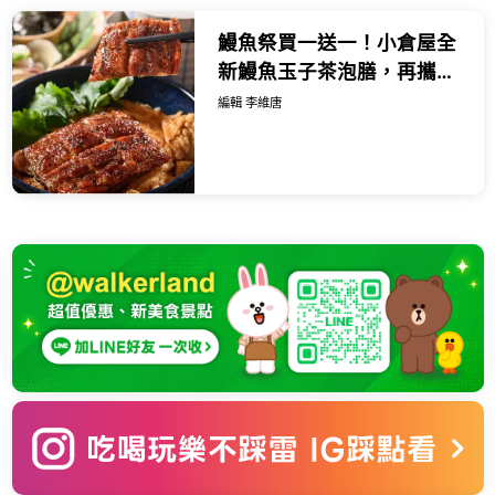
鰻魚祭買一送一！小倉屋全
新鰻魚玉子茶泡膳，再攜手
大苑子、樂扣樂扣推出五大
編輯 李維唐
限定亮點活動。