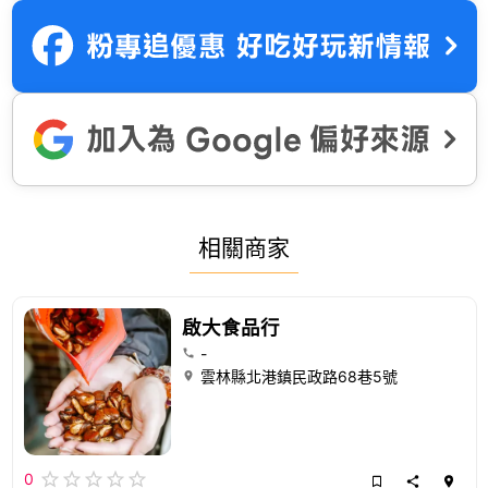
相關商家
啟大食品行
-
雲林縣北港鎮民政路68巷5號
0