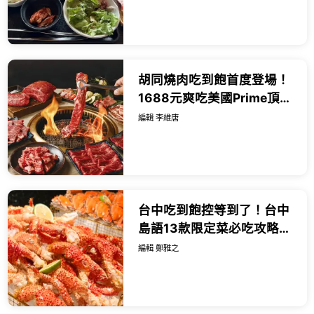
得到。
胡同燒肉吃到飽首度登場！
1688元爽吃美國Prime頂級
牛肉，七夕浪漫雙人餐999
編輯 李維唐
元還能抽台北萬豪住宿券。
台中吃到飽控等到了！台中
島語13款限定菜必吃攻略，
芋香佛跳牆 芋頭奶酒先推。
編輯 鄭雅之