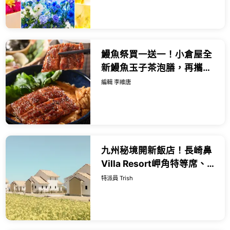
鰻魚祭買一送一！小倉屋全
新鰻魚玉子茶泡膳，再攜手
大苑子、樂扣樂扣推出五大
編輯 李維唐
限定亮點活動。
九州秘境開新飯店！長崎鼻
Villa Resort岬角特等席、滿
天星空、一開窗就是向日葵
特派員 Trish
花海，開幕限定8折只到9月
底。