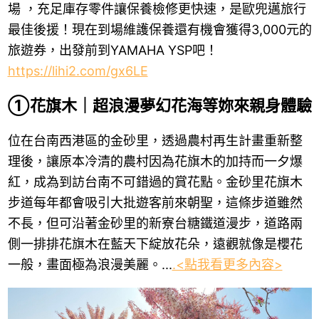
場 ，充足庫存零件讓保養檢修更快速，是歐兜邁旅行
最佳後援！現在到場維護保養還有機會獲得3,000元的
旅遊券，出發前到YAMAHA YSP吧！
https://lihi2.com/gx6LE
①花旗木｜超浪漫夢幻花海等妳來親身體驗
位在台南西港區的金砂里，透過農村再生計畫重新整
理後，讓原本冷清的農村因為花旗木的加持而一夕爆
紅，成為到訪台南不可錯過的賞花點。金砂里花旗木
步道每年都會吸引大批遊客前來朝聖，這條步道雖然
不長，但可沿著金砂里的新寮台糖鐵道漫步，道路兩
側一排排花旗木在藍天下綻放花朵，遠觀就像是櫻花
一般，畫面極為浪漫美麗。...
.<點我看更多內容>