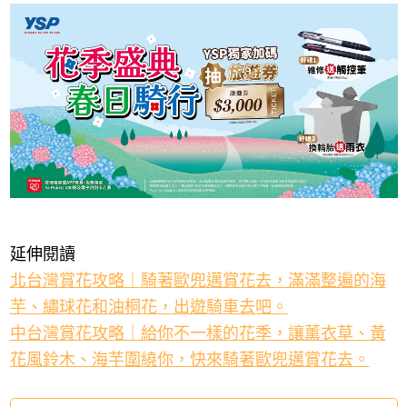
延伸閱讀
北台灣賞花攻略｜騎著歐兜邁賞花去，滿滿整遍的海
芋、繡球花和油桐花，出遊騎車去吧。
中台灣賞花攻略｜給你不一樣的花季，讓薰衣草、黃
花風鈴木、海芋圍繞你，快來騎著歐兜邁賞花去。