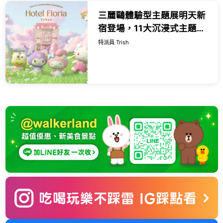
三麗鷗體驗型主題展明天新
宿登場，11大沉浸式主題
展、限定周邊商品， 帶你走
特派員 Trish
入三麗鷗明星們的夢幻飯
店。