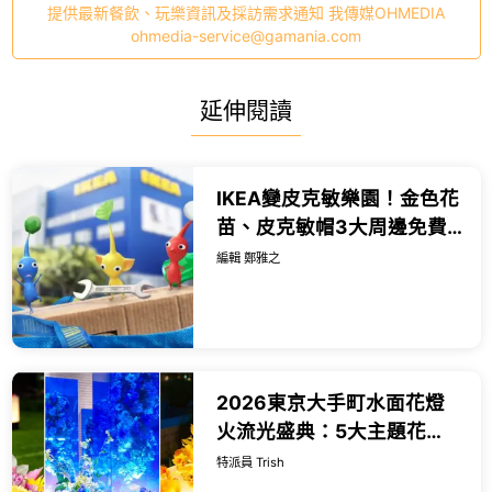
提供最新餐飲、玩樂資訊及採訪需求通知 我傳媒OHMEDIA
ohmedia-service@gamania.com
延伸閱讀
IKEA變皮克敏樂園！金色花
苗、皮克敏帽3大周邊免費
送，吹冷氣種花很推。
編輯 鄭雅之
2026東京大手町水面花燈
火流光盛典：5大主題花
景、週四限定微醺夜市與大
特派員 Trish
師級造景全攻略。