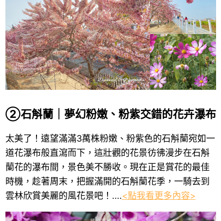
②石斛蘭｜夢幻粉嫩、粉紫交錯的花卉瀑布
太美了！遠望滿滿3萬株粉嫩、粉紫色的石斛蘭宛如一
道花瀑布般直瀉而下，這壯觀的花景彷彿漫步在石斛
蘭花的瀑布間，景色美不勝收。現在正是賞花的最佳
時機，趁著周末，把握滿開的石斛蘭花季，一騎去到
雲林欣賞美麗的風花景吧！....
<點我看更多內容>