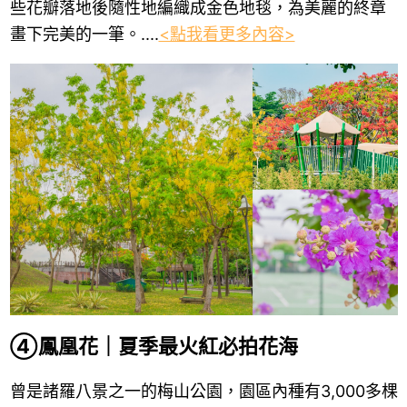
些花瓣落地後隨性地編織成金色地毯，為美麗的終章
畫下完美的一筆。....
<點我看更多內容>
④鳳凰花｜夏季最火紅必拍花海
曾是諸羅八景之一的梅山公園，園區內種有3,000多棵