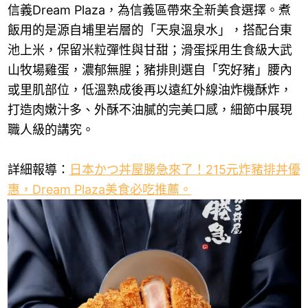
信義Dream Plaza，為信義區帶來全新美食選擇。煮
飯用的是源自埔里岩層的「天泉溫泉水」，搭配台東
池上米，保留米粒彈性與甘甜；滑蛋採用生食級大武
山牧場雞蛋，濃郁無腥；豬排則選自「究好豬」腰內
或里肌部位，低溫熟成後再以遠紅外線油炸機酥炸，
打造肉嫩汁多、外酥不油膩的完美口感，細節中展現
職人級的講究。
詳細報導：
日本かつ丼屋勝急來了！215元炸豬排丼優
惠，Dream Plaza美食必吃推薦。