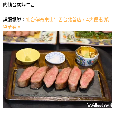
的仙台炭烤牛舌。
詳細報導：
仙台傳奇東山牛舌台北首店，4大優惠 菜
單全看。