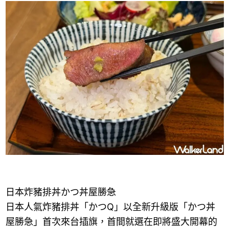
日本炸豬排丼かつ丼屋勝急
日本人氣炸豬排丼「かつQ」以全新升級版「かつ丼
屋勝急」首次來台插旗，首間就選在即將盛大開幕的