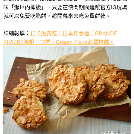
味「瀨戶內檸檬」，只要在快閃期間追蹤官方IG現場
就可以免費吃脆餅，趁開幕來去吃免費餅乾。
詳細報導：
打卡免費吃！日本伴手禮「GRANDE
RIVIÈRE箱根」快閃，Dream Plaza必買推薦。