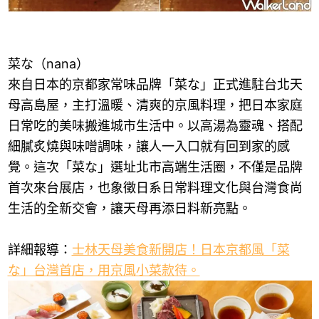
菜な（nana）
來自日本的京都家常味品牌「菜な」正式進駐台北天
母高島屋，主打溫暖、清爽的京風料理，把日本家庭
日常吃的美味搬進城市生活中。以高湯為靈魂、搭配
細膩炙燒與味噌調味，讓人一入口就有回到家的感
覺。這次「菜な」選址北市高端生活圈，不僅是品牌
首次來台展店，也象徵日系日常料理文化與台灣食尚
生活的全新交會，讓天母再添日料新亮點。
詳細報導：
士林天母美食新開店！日本京都風「菜
な」台灣首店，用京風小菜款待。