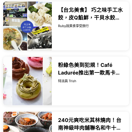
【台北美食】 巧之味手工水
餃，皮Q餡鮮，干貝水餃都
值得一試，酸辣湯也很推薦
Ruby說美食享受旅行
｜Ruby說美食享受旅行
(@tour_r...
粉綠色美到犯規！Café
Ladurée推出第一款馬卡龍
甜甜圈，日本第二間分店進
特派員 Trish
駐埼玉大宮，限定口味一次
看。
240元爽吃米其林燒肉！台
南神級㕩肉舖聯名和牛十図