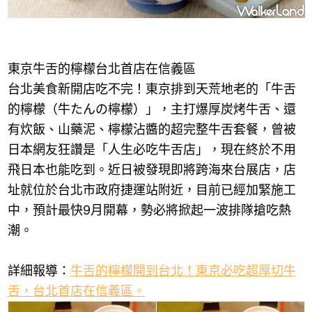
東京牛舌的檸檬台北首店在信義區
台北美食新開店吃不完！東京排到天荒地老的「牛舌
的檸檬（牛たんの檸檬）」，主打爆厚炭烤牛舌、還
有炊飯、山藥泥、檸檬沾醬的超完整牛舌套餐，曾被
日本網友狂讚是「人生必吃牛舌店」，現在終於不用
飛日本也能吃到。近日被發現即將跨海來台展店，店
址就位於台北市政府捷運站附近，目前已經加緊施工
中，預計最快9月開幕，勢必將掀起一波排隊搶吃熱
潮。
詳細報導：
牛舌的檸檬開到台北！東京必吃超厚切牛
舌，台北首店在信義區。