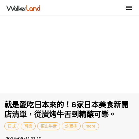
就是愛吃日本來的！6家日本美食新開
店清單，從炭烤牛舌到精釀可樂。
日式
可樂
東山牛舌
炸豬排
more
2025-08-11 11:10