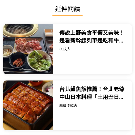
延伸閱讀
傳說上野美食平價又美味！
邊看新幹線列車邊吃和牛燒
肉，一份千日圓出頭就能吃
CJ夫人
得到。
台北鰻魚飯推薦！台北老爺
中山日本料理「土用丑日」
限定鰻魚飯三吃免千元。
編輯 李維唐