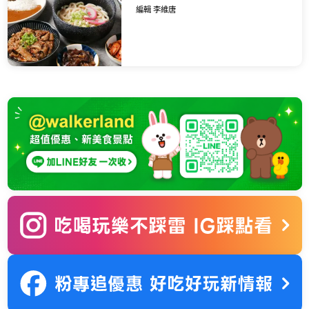
進駐台北大安區，搶攻必吃
編輯 李維唐
美食清單。