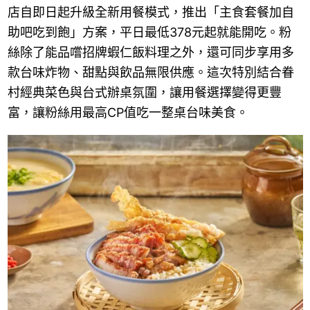
店自即日起升級全新用餐模式，推出「主食套餐加自
助吧吃到飽」方案，平日最低378元起就能開吃。粉
絲除了能品嚐招牌蝦仁飯料理之外，還可同步享用多
款台味炸物、甜點與飲品無限供應。這次特別結合眷
村經典菜色與台式辦桌氛圍，讓用餐選擇變得更豐
富，讓粉絲用最高CP值吃一整桌台味美食。