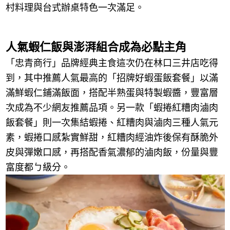
村料理與台式辦桌特色一次滿足。
人氣蝦仁飯與澎湃組合成為必點主角
「忠青商行」品牌經典主食這次仍在林口三井店吃得
到，其中推薦人氣最高的「招牌好蝦蛋飯套餐」以滿
滿鮮蝦仁鋪滿飯面，搭配半熟蛋與特製蝦醬，豐富層
次成為不少網友推薦品項。另一款「蝦捲紅糟肉滷肉
飯套餐」則一次集結蝦捲、紅糟肉與滷肉三種人氣元
素，蝦捲口感紮實鮮甜，紅糟肉經油炸後保有酥脆外
皮與彈嫩口感，再搭配香氣濃郁的滷肉飯，份量與豐
富度都ㄅ級分。