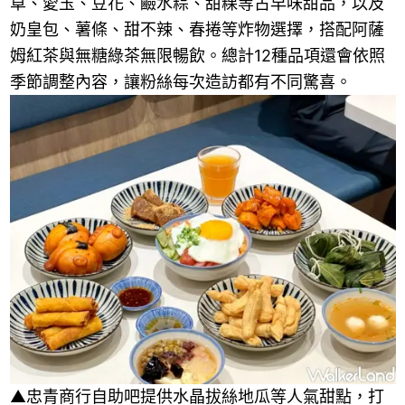
草、愛玉、豆花、鹼水粽、甜粿等古早味甜品，以及
奶皇包、薯條、甜不辣、春捲等炸物選擇，搭配阿薩
姆紅茶與無糖綠茶無限暢飲。總計12種品項還會依照
季節調整內容，讓粉絲每次造訪都有不同驚喜。
▲忠青商行自助吧提供水晶拔絲地瓜等人氣甜點，打