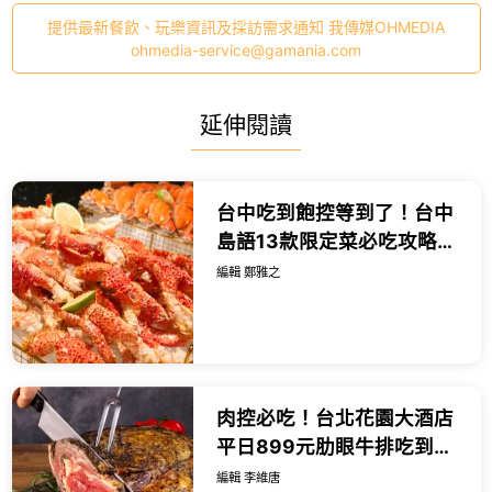
提供最新餐飲、玩樂資訊及採訪需求通知 我傳媒OHMEDIA
ohmedia-service@gamania.com
延伸閱讀
台中吃到飽控等到了！台中
島語13款限定菜必吃攻略，
芋香佛跳牆 芋頭奶酒先推。
編輯 鄭雅之
肉控必吃！台北花園大酒店
平日899元肋眼牛排吃到
飽，再加碼吃主廚特製燒
編輯 李維唐