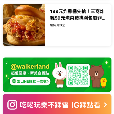
199元炸雞桶先搶！三商炸
雞59元泡菜豬排刈包超罪
惡，速食控小確幸要吃。
編輯 鄭雅之