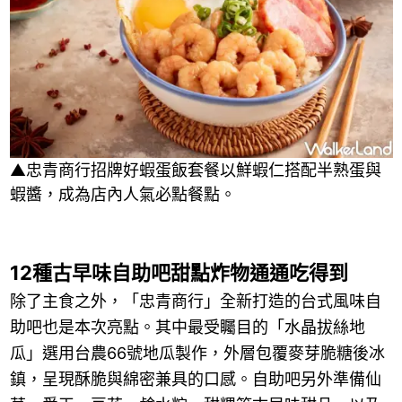
▲忠青商行招牌好蝦蛋飯套餐以鮮蝦仁搭配半熟蛋與
蝦醬，成為店內人氣必點餐點。
12種古早味自助吧甜點炸物通通吃得到
除了主食之外，「忠青商行」全新打造的台式風味自
助吧也是本次亮點。其中最受矚目的「水晶拔絲地
瓜」選用台農66號地瓜製作，外層包覆麥芽脆糖後冰
鎮，呈現酥脆與綿密兼具的口感。自助吧另外準備仙