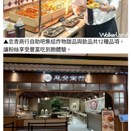
▲忠青商行自助吧集結炸物甜品與飲品共12種品項，
讓粉絲享受豐富吃到飽體驗。