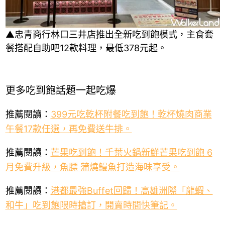
▲忠青商行林口三井店推出全新吃到飽模式，主食套
餐搭配自助吧12款料理，最低378元起。
更多吃到飽話題一起吃爆
推薦閱讀：
399元吃乾杯附餐吃到飽！乾杯燒肉商業
午餐17款任選，再免費送牛排。
推薦閱讀：
芒果吃到飽！千葉火鍋新鮮芒果吃到飽 6
月免費升級，魚膘 蒲燒鰻魚打造海味享受。
推薦閱讀：
港都最強Buffet回歸！高雄洲際「龍蝦、
和牛」吃到飽限時搶訂，開賣時間快筆記。