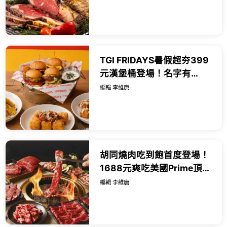
肉。
TGI FRIDAYS暑假超夯399
元漢堡桶登場！名字有
JOHN享五款沾醬吃到飽。
編輯 李維唐
胡同燒肉吃到飽首度登場！
1688元爽吃美國Prime頂級
牛肉，七夕浪漫雙人餐999
編輯 李維唐
元還能抽台北萬豪住宿券。