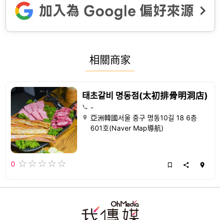
相關商家
태초갈비 명동점(太初排骨明洞店)
-
亞洲韓國서울 중구 명동10길 18 6층
601호(Naver Map導航)
0