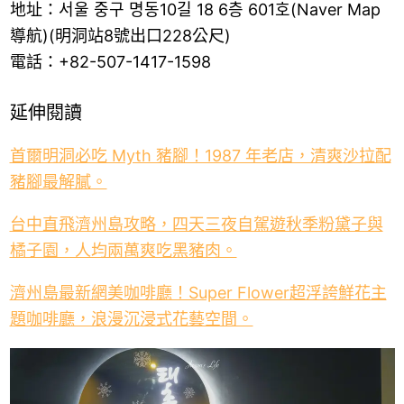
地址：서울 중구 명동10길 18 6층 601호(Naver Map
導航)(明洞站8號出口228公尺)
電話：+82-507-1417-1598
延伸閱讀
首爾明洞必吃 Myth 豬腳！1987 年老店，清爽沙拉配
豬腳最解膩。
台中直飛濟州島攻略，四天三夜自駕遊秋季粉黛子與
橘子園，人均兩萬爽吃黑豬肉。
濟州島最新網美咖啡廳！Super Flower超浮誇鮮花主
題咖啡廳，浪漫沉浸式花藝空間。