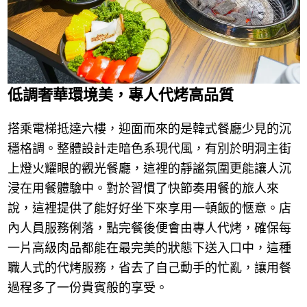
低調奢華環境美，專人代烤高品質
搭乘電梯抵達六樓，迎面而來的是韓式餐廳少見的沉
穩格調。整體設計走暗色系現代風，有別於明洞主街
上燈火耀眼的觀光餐廳，這裡的靜謐氛圍更能讓人沉
浸在用餐體驗中。對於習慣了快節奏用餐的旅人來
說，這裡提供了能好好坐下來享用一頓飯的愜意。店
內人員服務俐落，點完餐後便會由專人代烤，確保每
一片高級肉品都能在最完美的狀態下送入口中，這種
職人式的代烤服務，省去了自己動手的忙亂，讓用餐
過程多了一份貴賓般的享受。