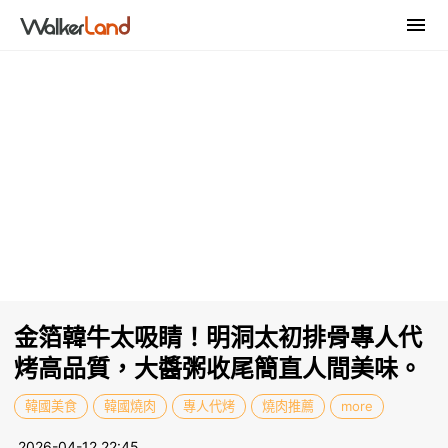
金箔韓牛太吸睛！明洞太初排骨專人代
烤高品質，大醬粥收尾簡直人間美味。
韓國美食
韓國燒肉
專人代烤
燒肉推薦
more
2026-04-12 22:45