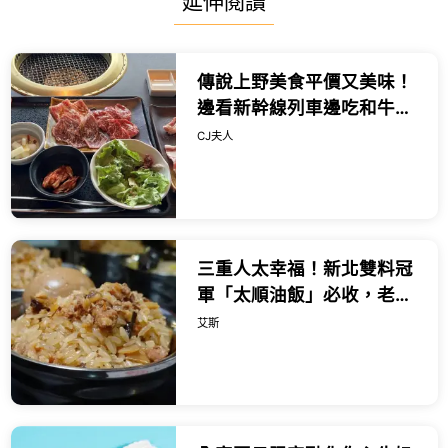
延伸閱讀
傳說上野美食平價又美味！
邊看新幹線列車邊吃和牛燒
肉，一份千日圓出頭就能吃
CJ夫人
得到。
三重人太幸福！新北雙料冠
軍「太順油飯」必收，老饕
曝：淋上這個靈魂醬料直接
艾斯
瘋掉