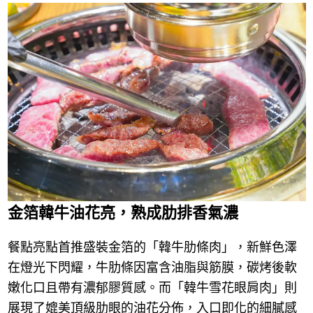
金箔韓牛油花亮，熟成肋排香氣濃
餐點亮點首推盛裝金箔的「韓牛肋條肉」，新鮮色澤
在燈光下閃耀，牛肋條因富含油脂與筋膜，碳烤後軟
嫩化口且帶有濃郁膠質感。而「韓牛雪花眼肩肉」則
展現了媲美頂級肋眼的油花分佈，入口即化的細膩感