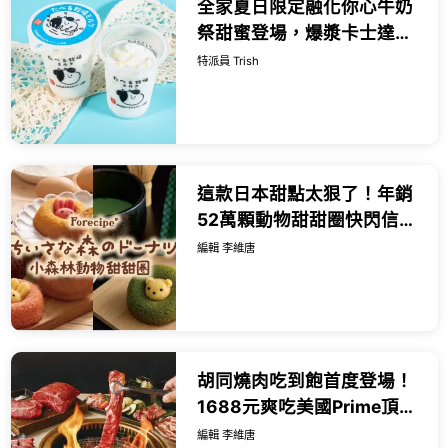
全家夏日限定融化你心牛奶
祭甜蜜登場，爆漿卡士達泡
芙、雪糕界的香濃天花板與
特派員 Trish
經典可以吃的牧場冰品，打
造盛夏最純粹的沁涼救贖。
這款日本甜點太狠了！年銷
52萬顆動物甜甜圈快閃信義
A11，超萌立體熊熊躲裡面
編輯 李維唐
讓人捨不得吃。
胡同燒肉吃到飽首度登場！
1688元爽吃美國Prime頂級
牛肉，七夕浪漫雙人餐999
編輯 李維唐