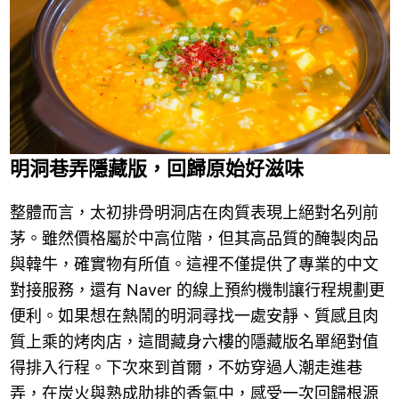
明洞巷弄隱藏版，回歸原始好滋味
整體而言，太初排骨明洞店在肉質表現上絕對名列前
茅。雖然價格屬於中高位階，但其高品質的醃製肉品
與韓牛，確實物有所值。這裡不僅提供了專業的中文
對接服務，還有 Naver 的線上預約機制讓行程規劃更
便利。如果想在熱鬧的明洞尋找一處安靜、質感且肉
質上乘的烤肉店，這間藏身六樓的隱藏版名單絕對值
得排入行程。下次來到首爾，不妨穿過人潮走進巷
弄，在炭火與熟成肋排的香氣中，感受一次回歸根源