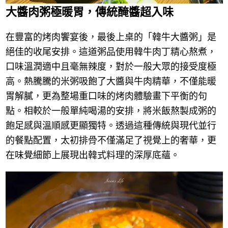
大醬肉粥極暖胃，傳統醃醬超入味
在豐富的烤肉饗宴後，最後上桌的「韓牛大醬粥」是
絕佳的收尾安排。這道粥品使用韓牛肉丁精心熬煮，
口味溫潤適中且毫無辣度，對於一般大眾的接受度極
高。熱騰騰的米粥吸飽了大醬與牛肉精華，不僅能暖
胃解膩，更為整場重口味的烤肉體驗畫下平衡的句
點。相較於一般單純喝湯的安排，將米飯熬製成粥的
飽足感與溫順感更顯獨特。透過這種傳統與現代並行
的餐點配置，太初排骨不僅滿足了視覺上的奢華，更
在味覺細節上展現出韓式料理的深厚底蘊。