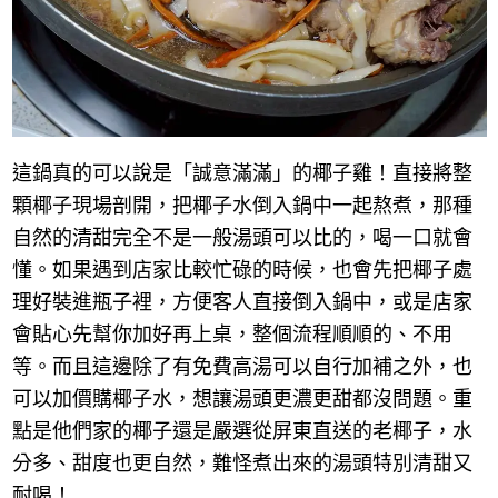
這鍋真的可以說是「誠意滿滿」的椰子雞！直接將整
顆椰子現場剖開，把椰子水倒入鍋中一起熬煮，那種
自然的清甜完全不是一般湯頭可以比的，喝一口就會
懂。如果遇到店家比較忙碌的時候，也會先把椰子處
理好裝進瓶子裡，方便客人直接倒入鍋中，或是店家
會貼心先幫你加好再上桌，整個流程順順的、不用
等。而且這邊除了有免費高湯可以自行加補之外，也
可以加價購椰子水，想讓湯頭更濃更甜都沒問題。重
點是他們家的椰子還是嚴選從屏東直送的老椰子，水
分多、甜度也更自然，難怪煮出來的湯頭特別清甜又
耐喝！