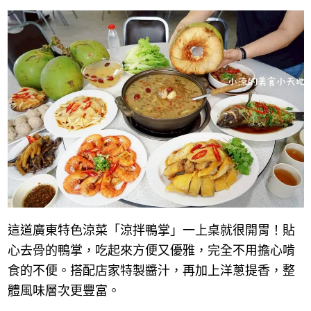
這道廣東特色涼菜「涼拌鴨掌」一上桌就很開胃！貼
心去骨的鴨掌，吃起來方便又優雅，完全不用擔心啃
食的不便。搭配店家特製醬汁，再加上洋蔥提香，整
體風味層次更豐富。