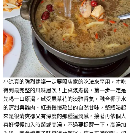
小涼真的強烈建議一定要照店家的吃法來享用，才吃
得到最完整的風味層次！上桌滾煮後，第一步一定是
先喝一口原湯，感受蟲草花的淡雅香氣，融合椰子水
的清甜與雞肉、紅棗慢慢熬出的自然甘味，整體喝起
來是很清爽卻又有深度的那種溫潤感。接著再依個人
喜好慢慢加入時蔬或高湯，不過要提醒一下，高湯加