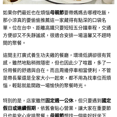
如果你們最近也在煩惱
母親節
要帶媽媽去哪裡吃飯，
那小涼真的要偷偷推薦這一家藏得有點深的口袋名
單。位在台中、距離高鐵只要短短五分鐘車程，交通
方便卻又不失靜謐感，很適合安排一場溫馨又不趕時
間的聚餐。
這間主打廣式養生功夫雞的餐廳，環境低調卻很有質
感，雖然地點稍微隱密，但也因此少了喧囂，多了一
份用餐的舒適與自在。而且周邊停車相當便利，不管
是帶長輩還是全家大小一起來，都不用為找車位而煩
惱，輕鬆就能開啟一場愉快的聚餐時光。
特別的是，店家雖然
固定週一公休
，但只要遇到
國定
假日或連續假期
，依舊會貼心營業，讓大家在重要節
日也能安心安排聚餐。
母親節
想找一個能好好坐下