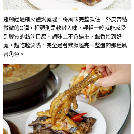
雞腳經過細火鹽焗處理，將風味完整鎖住，外皮帶點
微微的Q彈，裡頭則是軟嫩入味，輕輕一咬就能感受
到膠質的黏潤口感。調味上不會過重，鹹香恰到好
處，越吃越涮嘴，完全是會默默嗑完一整盤的那種厲
害角色。