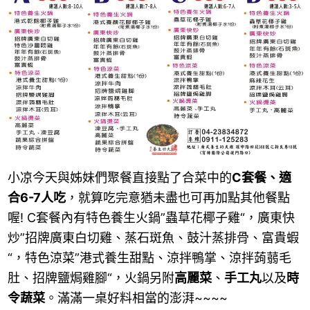
小凉今天與姊妹們聚餐直接點了合菜中的
C套餐、適
合6-7人吃
，就算吃完意猶未盡也可再加點其他餐點
喔! C套餐內有特色養生火鍋”蟲草花椰子雞“，廣東快
炒”招牌廣東白切雞、蒸石斑魚、鼓汁蒸排骨、富貴蝦
“，特色涼菜”港式養生甜點、涼拌鴨掌、涼拌蒟蒻毛
肚、招牌鹽焗雞腳“，火鍋另附
高麗菜
、
手工丸
以及
時
令蔬菜
。滿滿一桌好料相當的澎湃~~~~