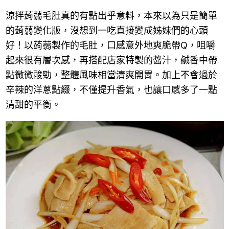
涼拌蒟蒻毛肚真的有點出乎意料，本來以為只是簡單
的蒟蒻變化版，沒想到一吃直接變成姊妹們的心頭
好！以蒟蒻製作的毛肚，口感意外地爽脆帶Q，咀嚼
起來很有層次感，再搭配店家特製的醬汁，鹹香中帶
點微微酸勁，整體風味相當清爽開胃。加上不會過於
辛辣的洋蔥點綴，不僅提升香氣，也讓口感多了一點
清甜的平衡。