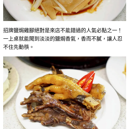
招牌鹽焗雞腳絕對是來店不能錯過的人氣必點之一！
一上桌就能聞到淡淡的鹽焗香氣，香而不膩，讓人忍
不住先動筷。