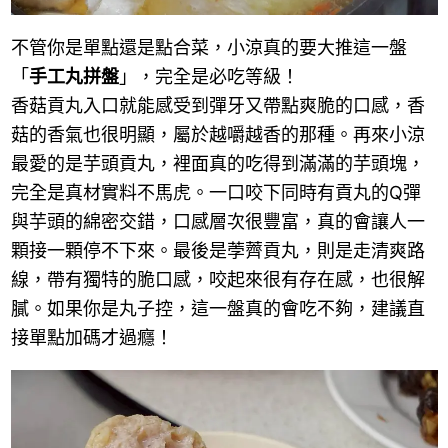
不管你是單點還是點合菜，小涼真的要大推這一盤
「
手工丸拼盤
」，完全是必吃等級！
香菇貢丸入口就能感受到彈牙又帶點爽脆的口感，香
菇的香氣也很明顯，屬於越嚼越香的那種。再來小涼
最愛的是芋頭貢丸，裡面真的吃得到滿滿的芋頭塊，
完全是真材實料不馬虎。一口咬下同時有貢丸的Q彈
與芋頭的綿密交錯，口感層次很豐富，真的會讓人一
顆接一顆停不下來。最後是荸薺貢丸，則是走清爽路
線，帶有獨特的脆口感，咬起來很有存在感，也很解
膩。如果你是丸子控，這一盤真的會吃不夠，建議直
接單點加碼才過癮！