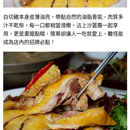
白切雞本身皮薄油亮，帶點自然的油脂香氣，肉質多
汁不乾柴，每一口都相當滑嫩。沾上沙薑醬一起享
用，更是畫龍點睛，簡單卻讓人一吃就愛上，難怪能
成為店內的招牌必點！