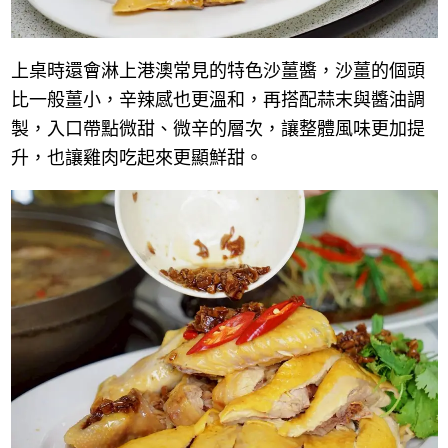
上桌時還會淋上港澳常見的特色沙薑醬，沙薑的個頭
比一般薑小，辛辣感也更溫和，再搭配蒜末與醬油調
製，入口帶點微甜、微辛的層次，讓整體風味更加提
升，也讓雞肉吃起來更顯鮮甜。