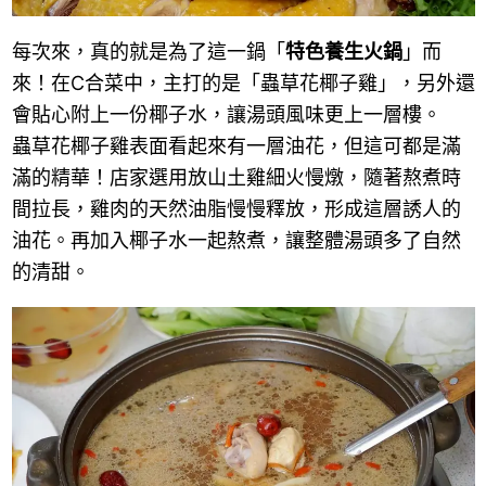
每次來，真的就是為了這一鍋「
特色養生火鍋
」而
來！在C合菜中，主打的是「蟲草花椰子雞」，另外還
會貼心附上一份椰子水，讓湯頭風味更上一層樓。
蟲草花椰子雞表面看起來有一層油花，但這可都是滿
滿的精華！店家選用放山土雞細火慢燉，隨著熬煮時
間拉長，雞肉的天然油脂慢慢釋放，形成這層誘人的
油花。再加入椰子水一起熬煮，讓整體湯頭多了自然
的清甜。