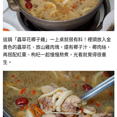
這鍋「蟲草花椰子雞」一上桌就很有料！裡頭放入金
黃色的蟲草花、放山雞肉塊，還有椰子汁、椰肉絲，
再搭配紅棗、枸杞一起慢慢熬煮，光看就覺得很養
生。