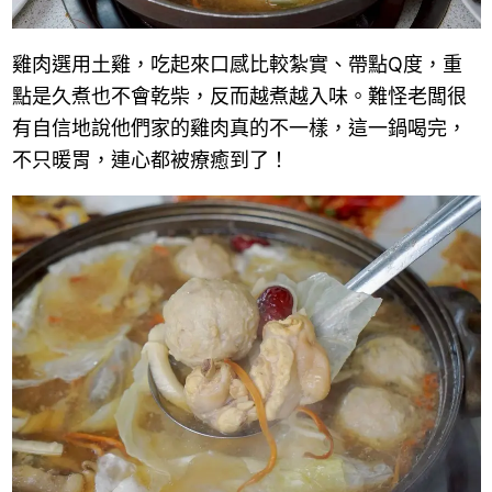
雞肉選用土雞，吃起來口感比較紮實、帶點Q度，重
點是久煮也不會乾柴，反而越煮越入味。難怪老闆很
有自信地說他們家的雞肉真的不一樣，這一鍋喝完，
不只暖胃，連心都被療癒到了！