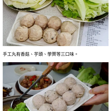
手工丸有香菇、芋頭、荸薺等三口味。