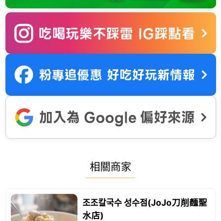
相關商家
조조칼국수 성수점(JoJo刀削麵聖
水店)