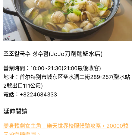
조조칼국수 성수점(JoJo刀削麵聖水店)
營業時間：10:00~21:30(21:00最後收客)
地址：首尔特别市城东区圣水洞二街289-257(聖水站
2號出口111公尺)
電話：+8224684333
延伸閱讀
變身韓劇女主角！樂天世界校服體驗攻略，20000韓
元拍爆遊樂園。