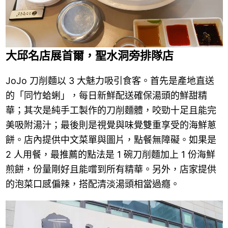
大邱名店展首爾，聖水洞旁排隊店
JoJo 刀削麵以 3 大魅力吸引食客。首先是產地直送
的「同竹蛤蜊」，每日新鮮配送確保湯頭的鮮甜精
華；其次是純手工製作的刀削麵體，咬勁十足且能完
美吸附湯汁；最後則是視覺與味覺雙重享受的海鮮蔥
餅。店內提供中文菜單與圖片，點餐無障礙。如果是
2 人用餐，最推薦的點法是 1 碗刀削麵加上 1 份海鮮
煎餅，份量剛好且能嚐到所有精華。另外，店家提供
的泡菜口感偏辣，搭配清淡湯頭相當過癮。