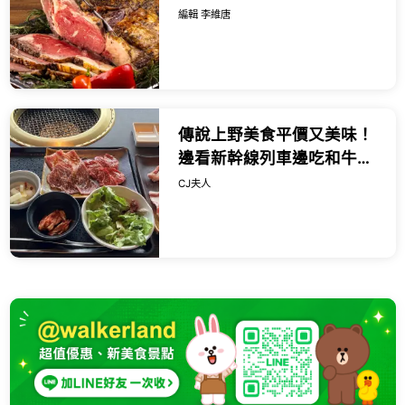
飽，再加碼吃主廚特製燒
編輯 李維唐
肉。
傳說上野美食平價又美味！
邊看新幹線列車邊吃和牛燒
肉，一份千日圓出頭就能吃
CJ夫人
得到。