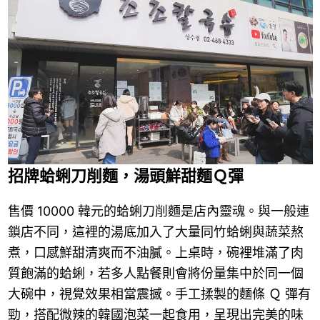
招牌蛤蜊刀削麵，湯頭鮮甜麵Ｑ彈
售價 10000 韓元的蛤蜊刀削麵是店內靈魂。與一般連
鎖店不同，這裡的湯底加入了大量同竹蛤蜊與蔬菜熬
煮，口感鮮甜清爽而不油膩。上桌時，碗裡堆滿了肉
質飽滿的蛤蜊，若多人點餐則會將份量集中於同一個
大碗中，視覺效果相當震撼。手工揉製的麵條 Ｑ 彈有
勁，搭配微辣的韓國泡菜一起食用，呈現出完美的味