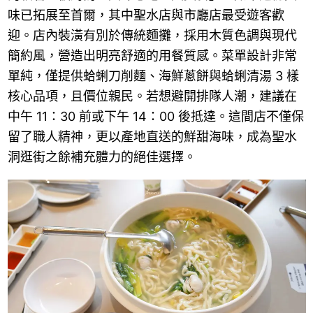
味已拓展至首爾，其中聖水店與市廳店最受遊客歡
迎。店內裝潢有別於傳統麵攤，採用木質色調與現代
簡約風，營造出明亮舒適的用餐質感。菜單設計非常
單純，僅提供蛤蜊刀削麵、海鮮蔥餅與蛤蜊清湯 3 樣
核心品項，且價位親民。若想避開排隊人潮，建議在
中午 11：30 前或下午 14：00 後抵達。這間店不僅保
留了職人精神，更以產地直送的鮮甜海味，成為聖水
洞逛街之餘補充體力的絕佳選擇。