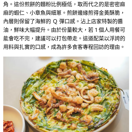
角。這份煎餅的麵粉比例極低，取而代之的是密密麻
麻的蝦仁、小章魚與細蔥。煎餅邊緣煎得金黃酥脆，
內層則保留了海鮮的 Ｑ 彈口感。沾上店家特製的醬
油，鮮味大幅提升。由於份量較大，若 1 個人用餐可
能會吃不完，建議可以打包帶走。這道配菜以浮誇的
用料與扎實的口感，成為許多食客專程回訪的理由。