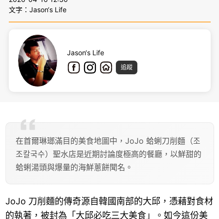
文字：Jason‘s Life
Jason‘s Life
追蹤
在首爾琳瑯滿目的美食地圖中，JoJo 蛤蜊刀削麵（조
조칼국수）聖水店是近期討論度極高的餐廳，以鮮甜的
蛤蜊湯頭與爆量的海鮮蔥餅聞名。
JoJo 刀削麵的傳奇源自韓國南部的大邱，憑藉對食材
的執著，被封為「大邱必吃三大美食」。如今這份美