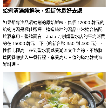
蛤蜊清湯純鮮味，逛街休息好去處
如果想專注品嚐蛤蜊的原始鮮味，售價 12000 韓元的
蛤蜊清湯是極佳選擇，這道純粹的湯品非常適合搭配
燒酒享用。整體而言，JoJo 刀削麵聖水店的平均消費
約在 15000 韓元上下（約新台幣 350 到 400 元），
性價比極高。來到聖水洞感受潮流文化之餘，不妨將
這間餐廳排入午餐行程，享受高ＣＰ值的道地韓式海
鮮料理。