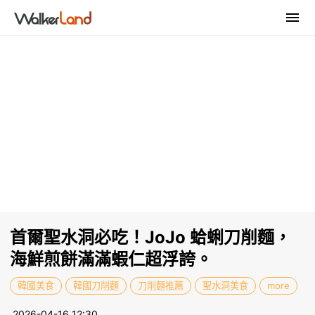
首爾聖水洞必吃！JoJo 蛤蜊刀削麵，
海鮮煎餅滿滿蝦仁超浮誇。
韓國美食
韓國刀削麵
刀削麵推薦
聖水洞美食
more
2026-04-16 12:30