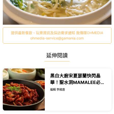
提供最新餐飲、玩樂資訊及採訪需求通知 我傳媒OHMEDIA
ohmedia-service@gamania.com
延伸閱讀
黑白大廚宋夏瑟蘭快閃晶
華！聖水洞MAMALEE必吃
蓮藕炸雞、韓式小菜，驚豔
編輯 李維唐
還原媽媽味。