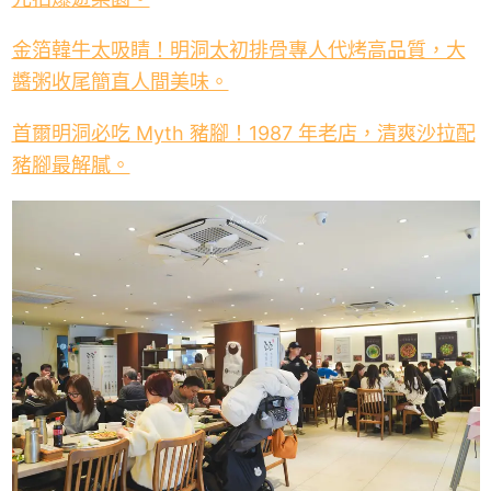
金箔韓牛太吸睛！明洞太初排骨專人代烤高品質，大
醬粥收尾簡直人間美味。
首爾明洞必吃 Myth 豬腳！1987 年老店，清爽沙拉配
豬腳最解膩。