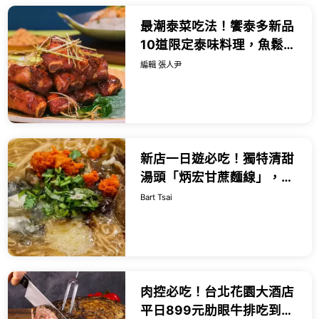
最潮泰菜吃法！饗泰多新品
10道限定泰味料理，魚鬆西
瓜 荔枝冰茶 不用飛泰國就能
編輯 張人尹
吃。
新店一日遊必吃！獨特清甜
湯頭「炳宏甘蔗麵線」，老
饕曝別忘加隱藏版辣蘿蔔乾
Bart Tsai
肉控必吃！台北花園大酒店
平日899元肋眼牛排吃到