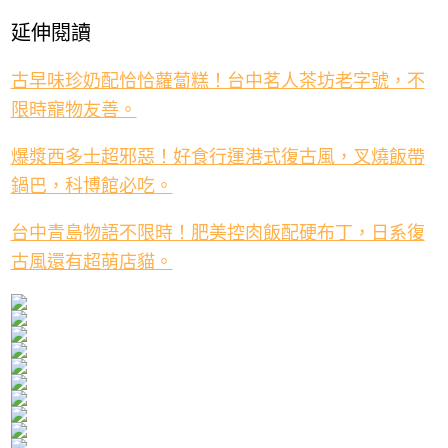
延伸閱讀
古早味珍奶配恰恰蘿蔔糕！台中茗人茶坊老字號，不
限時寵物友善。
爆漿西多士超邪惡！好食行運港式復古風，叉燒飯帶
鍋巴，科博館必吃。
台中青島物語不限時！肥美控肉飯配硬布丁，日系復
古風還有超萌店貓。