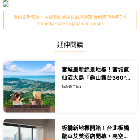
提供最新餐飲、玩樂資訊及採訪需求通知 我傳媒OHMEDIA
ohmedia-service@gamania.com
延伸閱讀
宮城最新絕景地標！宮城氣
仙沼大島「龜山露台360°」
7月19日盛大開幕，360度
特派員 Trish
極致環海全景、單軌電車與
溫泉海鮮一日遊全攻略。
板橋新地標開箱！台北板橋
馥華艾美酒店開幕，高空泳