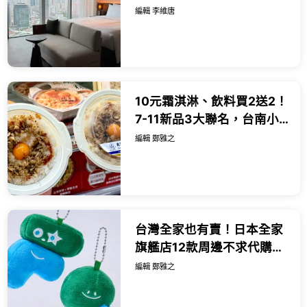
池與絕美酒吧亮點一次看。
編輯 李維唐
10元霜淇淋、飲料買2送2！
7-11新品3大聯名，台南小
吃、泰式米其林樓下小七
編輯 鄭雅之
吃。
台灣全家也有賣！日本全家
旗艦店12款周邊不求代購，
開賣日 售價一次看。
編輯 鄭雅之