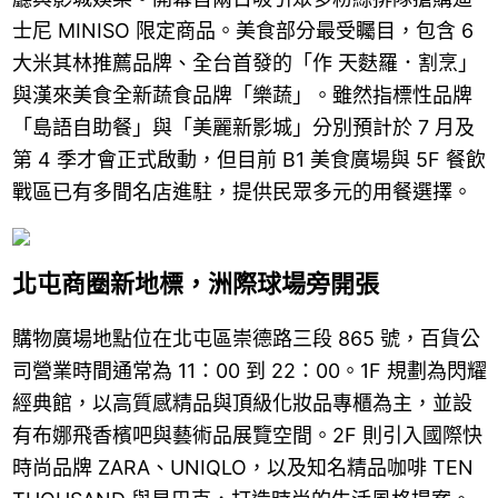
士尼 MINISO 限定商品。美食部分最受矚目，包含 6
大米其林推薦品牌、全台首發的「作 天麩羅．割烹」
與漢來美食全新蔬食品牌「樂蔬」。雖然指標性品牌
「島語自助餐」與「美麗新影城」分別預計於 7 月及
第 4 季才會正式啟動，但目前 B1 美食廣場與 5F 餐飲
戰區已有多間名店進駐，提供民眾多元的用餐選擇。
北屯商圈新地標，洲際球場旁開張
購物廣場地點位在北屯區崇德路三段 865 號，百貨公
司營業時間通常為 11：00 到 22：00。1F 規劃為閃耀
經典館，以高質感精品與頂級化妝品專櫃為主，並設
有布娜飛香檳吧與藝術品展覽空間。2F 則引入國際快
時尚品牌 ZARA、UNIQLO，以及知名精品咖啡 TEN