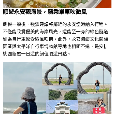
順遊永安觀海景，騎乘單車吹微風
飽餐一頓後，強烈建議將鄰近的永安漁港納入行程。
不僅能欣賞優美的海岸風光，還能至一旁的綠色隧道
騎乘自行車感受微風吹拂。此外，永安海螺文化體驗
園區與太平洋自行車博物館等地也相距不遠，是安排
桃園新屋一日遊的絕佳順遊景點。