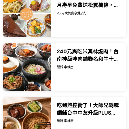
月壽星免費送松露薯條，必
點雲朵鬆餅，甜點比主餐更
Ruby說美食享受旅行
有亮點-近捷運板橋站｜
Ruby說...
240元爽吃米其林燒肉！台
南神級㕩肉舖聯名和牛十図
進駐台北大安區，搶攻必吃
編輯 李維唐
美食清單。
吃到飽控衝了！大師兄銷魂
麵舖台中中友升級PLUS
店，新湯品加碼開吃限量肉
編輯 李維唐
骨茶。