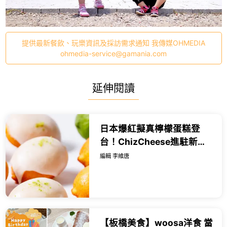
提供最新餐飲、玩樂資訊及採訪需求通知 我傳媒OHMEDIA
ohmedia-service@gamania.com
延伸閱讀
日本爆紅擬真檸檬蛋糕登
台！ChizCheese進駐新竹
巨城打卡送隱藏版，台北高
編輯 李維唐
雄快閃時間曝光。
【板橋美食】woosa洋食 當