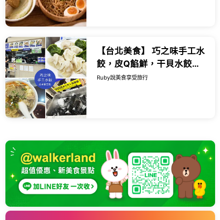
【台北美食】 巧之味手工水
餃，皮Q餡鮮，干貝水餃都
值得一試，酸辣湯也很推薦
Ruby說美食享受旅行
｜Ruby說美食享受旅行
(@tour_r...