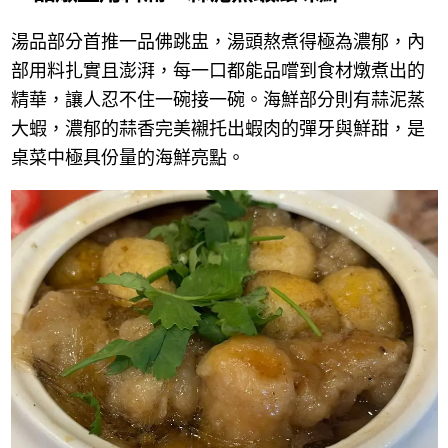
湯品部分首推一品佛跳盅，湯頭熬煮得極為濃郁，內
部用料扎實且澎湃，每一口都能品嚐到食材燉煮出的
精華，讓人忍不住一碗接一碗。海鮮部分則有蒜泥蒸
大蝦，濃郁的蒜香完美襯托出蝦肉的彈牙與鮮甜，是
桌菜中極具份量的海鮮亮點。