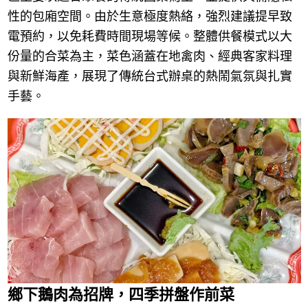
性的包廂空間。由於生意極度熱絡，強烈建議提早致
電預約，以免耗費時間現場等候。整體供餐模式以大
份量的合菜為主，菜色涵蓋在地禽肉、經典客家料理
與新鮮海產，展現了傳統台式辦桌的熱鬧氣氛與扎實
手藝。
鄉下鵝肉為招牌，四季拼盤作前菜