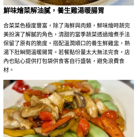
鮮味燴菜解油膩，養生雞湯暖腸胃
合菜菜色極度豐富，除了海鮮與肉類，鮮味燴時蔬完
美扮演了解膩的角色，清甜的當季蔬菜透過燴煮手法
保留了原有的脆度。搭配溫潤順口的養生鮮雞盅，熱
湯下肚瞬間溫暖腸胃。若餐點份量太大無法完食，店
內也貼心提供打包袋供食客自行盛裝，避免浪費食
材。