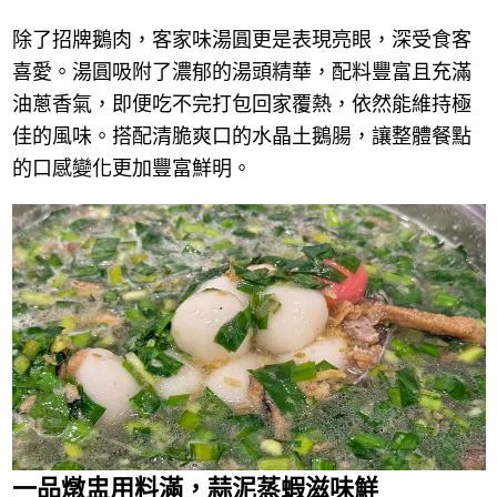
除了招牌鵝肉，客家味湯圓更是表現亮眼，深受食客
喜愛。湯圓吸附了濃郁的湯頭精華，配料豐富且充滿
油蔥香氣，即便吃不完打包回家覆熱，依然能維持極
佳的風味。搭配清脆爽口的水晶土鵝腸，讓整體餐點
的口感變化更加豐富鮮明。
一品燉盅用料滿，蒜泥蒸蝦滋味鮮