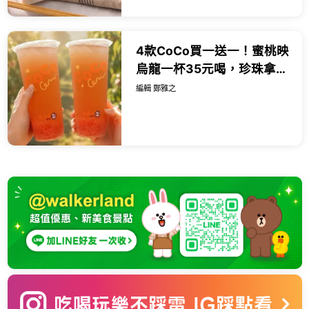
4款CoCo買一送一！蜜桃映
烏龍一杯35元喝，珍珠拿鐵
也有買一送一。
編輯 鄭雅之