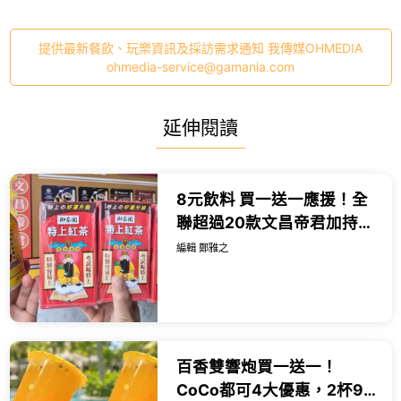
提供最新餐飲、玩樂資訊及採訪需求通知 我傳媒OHMEDIA
ohmedia-service@gamania.com
延伸閱讀
8元飲料 買一送一應援！全
聯超過20款文昌帝君加持零
食，會考有吃有保庇。
編輯 鄭雅之
百香雙響炮買一送一！
CoCo都可4大優惠，2杯99