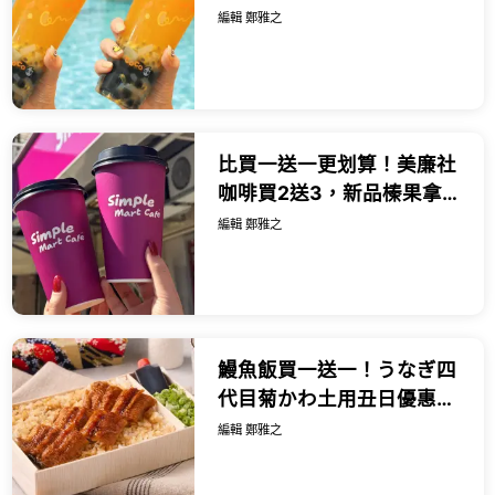
元、買一送一8月消暑喝這
編輯 鄭雅之
杯。
比買一送一更划算！美廉社
咖啡買2送3，新品榛果拿鐵
環保杯再折5元。
編輯 鄭雅之
鰻魚飯買一送一！うなぎ四
代目菊かわ土用丑日優惠，
這3天吃鰻丼買一送一。
編輯 鄭雅之