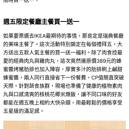
限時買一送一。
週五限定餐廳主餐買一送一
如果要票選去IKEA最期待的事情，那肯定是瑞典餐廳
的美味主餐了。這次活動特別鎖定在每個禮拜五，大
方送出五款人氣主餐的買一送一福利。除了肉食控最
愛的經典肉丸與雞肉丸，這次竟然連原價389元的蜂
蜜醬烤豬肋排也加入陣容，厚實多汁的肋排刷上鹹甜
蜂蜜醬，兩人同行直接省下一份餐費，CP值簡直突破
天際。針對蔬食族群，現場也準備了健康的植物素肉
丸與口感清爽的核桃花椰米燉飯，讓不同口味的好友
都能在週五晚上相約大快朵頤，用最輕鬆的價格享受
五星級的滿足感。