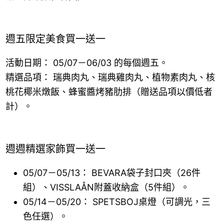
週五限定美食買一送一
活動日期： 05/07－06/03 的每個週五。
精選品項： 瑞典肉丸、瑞典雞肉丸、植物素肉丸、核
桃花椰米燉飯、蜂蜜醬烤豬肋排（贈送品項以價低者
計）。
週週精選家飾買一送一
05/07－05/13： BEVARA袋子封口夾（26件
組）、VISSLAÅN附蓋收納盒（5件組）。
05/14－05/20： SPETSBOJ桌燈（可調光，三
色任選）。