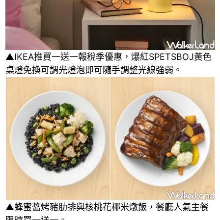
▲IKEA推買一送一報稅季優惠，爆紅SPETSBOJ黃色
桌燈免換可調光燈泡即可隨手調整光線強弱。
▲蜂蜜醬烤豬肋排與核桃花椰米燉飯，餐廳人氣主餐