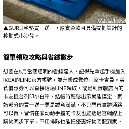
▲GURLI坐墊買一送一，厚實柔軟且具備提把設計的
移動式小沙發。
簡單領取攻略與省錢撇步
想要在5月當個聰明的省錢達人，記得先拿起手機加入
IKEA的LINE官方帳號，並升級成數位宜家卡會員。美
食優惠券可以直接透過LINE領取，或是到實體店內的
卡友機台列印小白單，結帳時輕鬆出示就能搞定。家
飾部分的買一送一更是誠意滿滿，不只門市實體通路
可以買，習慣在家動動手指的卡友也能透過官網線上
購物同步下單，不用排隊也能把優惠好物宅配到家。