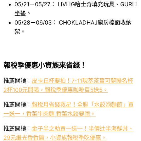
05/21－05/27： LIVLIG哈士奇填充玩具、GURLI
坐墊。
05/28－06/03： CHOKLADHAJ廚房檯面收納
架。
報稅季優惠小資族來省錢！
推薦閱讀：
皮卡丘杯要拍！7-11現萃茶寶可夢聯名杯
2杯100元開喝，報稅季優惠咖啡買5送5。
推薦閱讀：
報稅月省錢救星！全聯「水餃泡麵節」買
一送一，香菜牛肉麵 香菜水餃要囤。
推薦閱讀：
金子半之助買一送一！半價辻半海鮮丼、
29元繼光香香雞，小資族報稅季吃優惠。