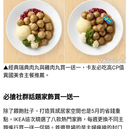
▲經典瑞典肉丸與雞肉丸買一送一，卡友必吃高CP值
異國美食主餐推薦。
必搶社群話題家飾買一送一
除了餵飽肚子，打造質感居家空間也是5月的省錢重
點，IKEA這次精選了八款熱門家飾，每週更換不同主
題進行買一送一促銷。首週登場的是主婦瘋搶的封口