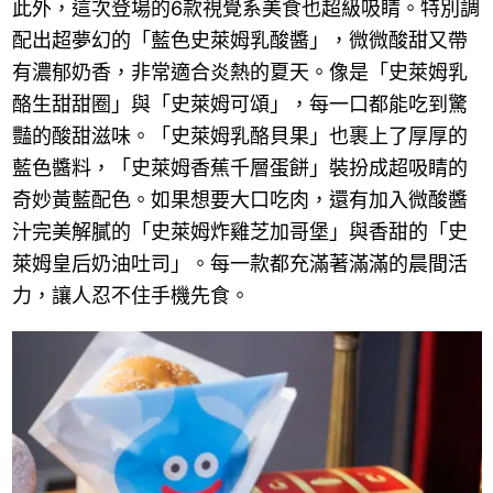
此外，這次登場的6款視覺系美食也超級吸睛。特別調
配出超夢幻的「藍色史萊姆乳酸醬」，微微酸甜又帶
有濃郁奶香，非常適合炎熱的夏天。像是「史萊姆乳
酪生甜甜圈」與「史萊姆可頌」，每一口都能吃到驚
豔的酸甜滋味。「史萊姆乳酪貝果」也裹上了厚厚的
藍色醬料，「史萊姆香蕉千層蛋餅」裝扮成超吸睛的
奇妙黃藍配色。如果想要大口吃肉，還有加入微酸醬
汁完美解膩的「史萊姆炸雞芝加哥堡」與香甜的「史
萊姆皇后奶油吐司」。每一款都充滿著滿滿的晨間活
力，讓人忍不住手機先食。