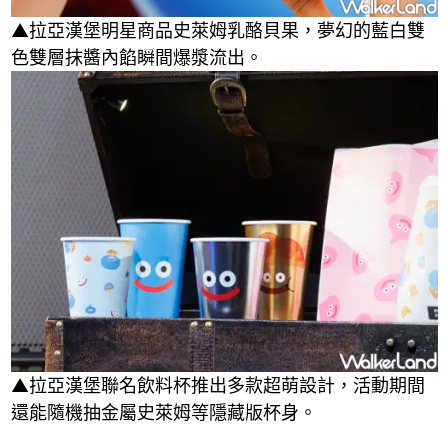
▲拉亞漢堡明星商品史萊姆乳酪貝果，夢幻的藍白雙
色雙層抹醬內餡瞬間爆漿流出。
▲拉亞漢堡聯名飲料杯推出多款超萌設計，活動期間
還能隨機抽金屬史萊姆等隱藏版杯身。