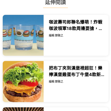
延伸閱讀
咖波壽司郎聯名爆萌！炸蝦
咖波領軍18款周邊要搶，買
飲料再送咖波壽司杯。
編輯 鄭雅之
把布丁夾到漢堡裡超狂！樂
檸漢堡雞蛋布丁牛堡4款新
品，漢堡控來挑戰。
編輯 鄭雅之