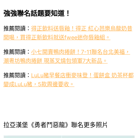
強強聯名話題要知道！
推薦閱讀：
得正飲料送唇釉！得正 紅心芭樂烏龍奶昔
開喝，買得正新飲料就送fwee迷你唇釉組。
推薦閱讀：
小七開賣鴨肉捲餅！7-11聯名台北美福，
潮粵坊鴨肉捲餅 現蒸叉燒包領軍7大新品。
推薦閱讀：
LuLu豬早餐店衝麥味登！蛋餅盒 奶茶杯都
變成LuLu豬，5款周邊要收。
拉亞漢堡《勇者鬥惡龍》聯名更多照片