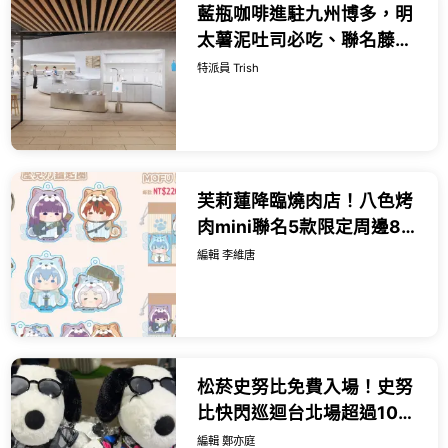
藍瓶咖啡進駐九州博多，明
太薯泥吐司必吃、聯名藤編
把馬克杯必買。
特派員 Trish
芙莉蓮降臨燒肉店！八色烤
肉mini聯名5款限定周邊8/7
開搶，極光立牌必收。
編輯 李維唐
松菸史努比免費入場！史努
比快閃巡迴台北場超過100
款周邊，全新歐拉夫、史努
編輯 鄭亦庭