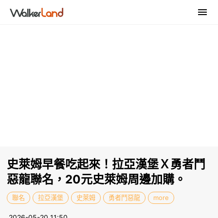
史萊姆早餐吃起來！拉亞漢堡Ｘ勇者鬥
惡龍聯名，20元史萊姆周邊加購。
聯名
拉亞漢堡
史萊姆
勇者鬥惡龍
more
2026-05-20 11:50