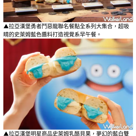
▲拉亞漢堡勇者鬥惡龍聯名餐點全系列大集合，超吸
睛的史萊姆藍色醬料打造視覺系早午餐。
▲拉亞漢堡明星商品史萊姆乳酪貝果，夢幻的藍白雙