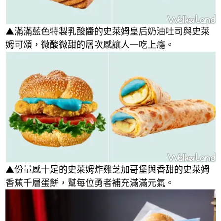
▲滿滿藍色特製乳酸醬的史萊姆皇后奶油吐司與史萊
姆可頌，微酸微甜的層次感讓人一吃上癮。
▲份量感十足的史萊姆炸雞芝加哥堡與香甜的史萊姆
香蕉千層蛋餅，幫每位勇者補充滿滿元氣。