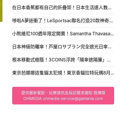
在日本香蕉都有自己的折疊架！日本生活達人教你多一步驟多放一星期。
哆啦A夢迷衝了！LeSportsac聯名打造20款神奇道具包，時光機透明包與東京表参道快閃店搶先看。
小熊維尼100週年限定開賣！Samantha Thavasa推出懷舊刺繡包與蜂蜜寶石吊飾，搶購攻略一次看。
日本神級防曬傘！芦屋ロサブラン完全遮光日傘推新色蜜桃柔粉，體感降溫11度涼爽迎夏。
根本移動式樹蔭！3COINS浮誇「陽傘遮陽簾」爆紅，遮光率99.9%連手肘都能完美防曬。
東京芭娜娜這隻貓太犯規！東京香貓拉特玩偶8月1日開賣入手通路售價大公開。
提供最新餐飲、玩樂資訊及採訪需求通知 我傳媒
OHMEDIA
ohmedia-service@gamania.com