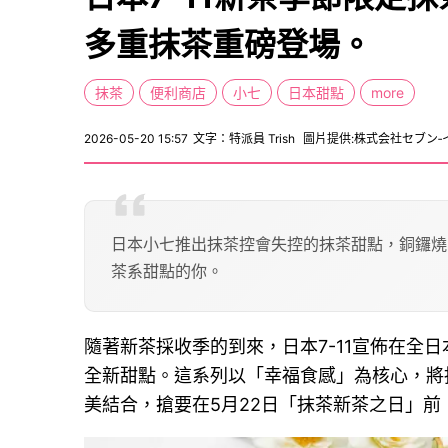
多重抹茶重磅登場。
抹茶
便利商店
小七
日本甜點
more
2026-05-20 15:57
文字：特派員 Trish
圖片提供:株式会社セブン
日本小七推出抹茶控會失控的抹茶甜點，銅鑼燒
茶系甜點的你。
隨著新茶採收季的到來，日本7-11宣佈在全
全新甜點。這系列以「幸福食感」為核心，將
美結合，搶要在5月22日「抹茶新茶之日」