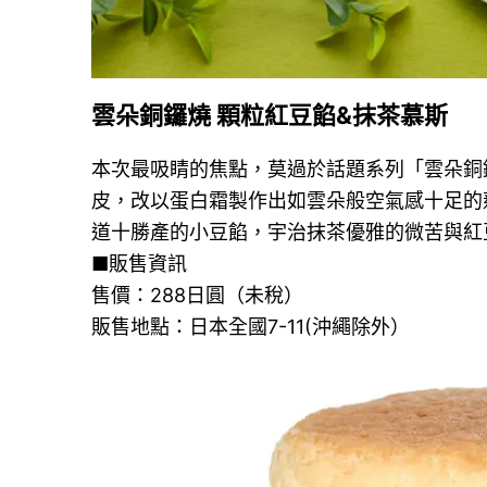
雲朵銅鑼燒 顆粒紅豆餡&抹茶慕斯
本次最吸睛的焦點，莫過於話題系列「雲朵銅
皮，改以蛋白霜製作出如雲朵般空氣感十足的
道十勝產的小豆餡，宇治抹茶優雅的微苦與紅
■販售資訊
售價：288日圓（未稅）
販售地點：日本全國7-11(沖繩除外）