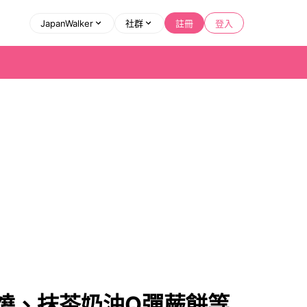
JapanWalker
社群
註冊
登入
鑼燒、抹茶奶油Q彈蕨餅等