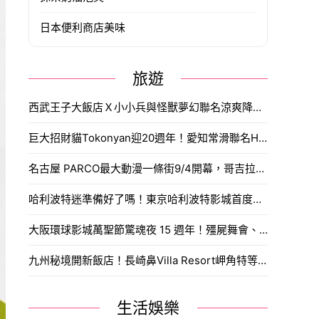
日本便利商店美味
旅遊
西武王子大飯店Ｘ小小兵與怪獸夢幻聯名涼爽降臨，主題包房、雙層下午茶與爆漿香蕉蒙布朗，日本渡假消暑好選擇。
巨大招財貓Tokonyan迎20週年！愛知常滑聯名Hello Kitty與中部機場推出限定周邊與夜間點燈。
名古屋 PARCO最大動漫一條街9/4開幕，哥吉拉、假面騎士、海賊王全都來了，打造出動漫迷天堂。
哈利波特迷準備好了嗎！東京哈利波特影城首度舉辦萬聖節特別企劃「黑魔法萬聖節」，9/ 10開跑。
大阪環球影城萬聖節驚魂夜 15 週年！殭屍舞會、貞子詛咒、鏈鋸人9/10開跑。
九州秘境開新飯店！長崎鼻Villa Resort岬角特等席、滿天星空、一開窗就是向日葵花海，開幕限定8折只到9月底。
生活娛樂