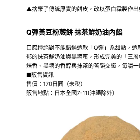
▲捨棄了傳統厚實的餅皮，改以蛋白霜製作出
Q彈黃豆粉蕨餅 抹茶鮮奶油內餡
口感控絕對不能錯過這款「Q彈」系甜點，這
郁的抹茶鮮奶油與黑糖蜜，形成完美的「三層
焙香、黑糖的香醇與抹茶的苦韻交織，每嚼一
■販售資訊
售價：170日圓（未稅）
販售地點：日本全國7-11(沖繩除外）