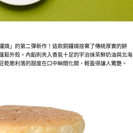
鑼燒」的第二彈新作！這款銅鑼燒捨棄了傳統厚實的餅
蓬鬆外殼。內餡則夾入香氣十足的宇治抹茶鮮奶油與北海
豆乾脆利落的甜度在口中瞬間化開，輕盈得讓人驚艷。