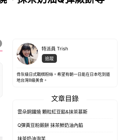
特派員 Trish
追蹤
骨灰級日式戰棋粉絲。希望有朝一日能在日本吃到道
地台灣B級美食。
文章目錄
雲朵銅鑼燒 顆粒紅豆餡&抹茶慕斯
Q彈黃豆粉蕨餅 抹茶鮮奶油內餡
抹茶奶油泡芙