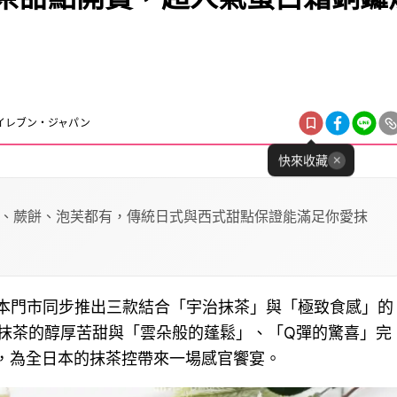
‐イレブン・ジャパン
快來收藏
、蕨餅、泡芙都有，傳統日式與西式甜點保證能滿足你愛抹
日本門市同步推出三款結合「宇治抹茶」與「極致食感」的
抹茶的醇厚苦甜與「雲朵般的蓬鬆」、「Q彈的驚喜」完
前，為全日本的抹茶控帶來一場感官饗宴。