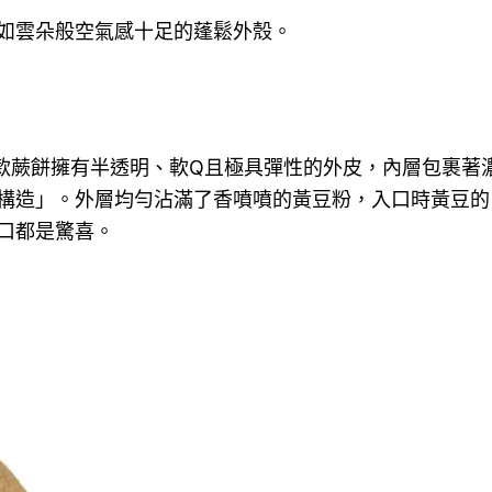
如雲朵般空氣感十足的蓬鬆外殼。
款蕨餅擁有半透明、軟Q且極具彈性的外皮，內層包裹著
構造」。外層均勻沾滿了香噴噴的黃豆粉，入口時黃豆的
口都是驚喜。