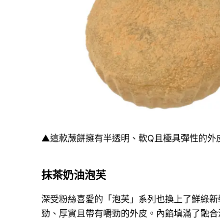
▲這款蕨餅擁有半透明、軟Q且極具彈性的外
抹茶奶油泡芙
深受粉絲喜愛的「泡芙」系列也換上了鮮綠新
勁、厚實且帶有嚼勁的外皮。內餡填滿了融合