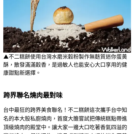
▲不二糕餅使用台灣水磨米穀粉製作無麩質迷你蛋黃
酥，散發滿滿穀香，是過敏人也能安心大口享用的健
康甜點新選擇。
跨界聯名燒肉最對味
台中最狂的跨界美食聯名！不二糕餅這次攜手台中知
名的本大股私廚燒肉，首度大膽嘗試把傳統糕點帶進
頂級燒肉的殿堂中。讓大家一邊大口吃著香氣四溢的