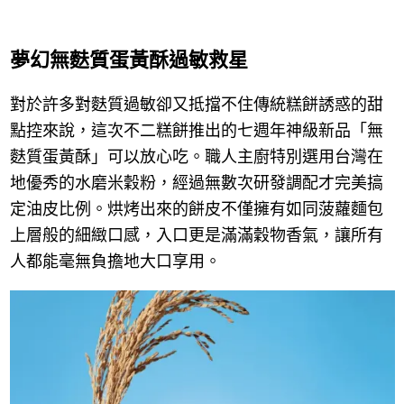
夢幻無麩質蛋黃酥過敏救星
對於許多對麩質過敏卻又抵擋不住傳統糕餅誘惑的甜
點控來說，這次不二糕餅推出的七週年神級新品「無
麩質蛋黃酥」可以放心吃。職人主廚特別選用台灣在
地優秀的水磨米穀粉，經過無數次研發調配才完美搞
定油皮比例。烘烤出來的餅皮不僅擁有如同菠蘿麵包
上層般的細緻口感，入口更是滿滿穀物香氣，讓所有
人都能毫無負擔地大口享用。