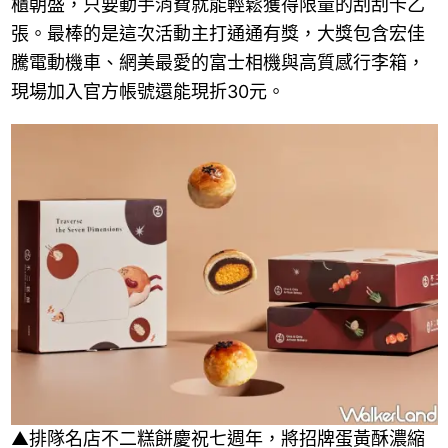
櫃朝盛，只要動手消費就能輕鬆獲得限量的刮刮卡乙
張。最棒的是這次活動主打通通有獎，大獎包含宏佳
騰電動機車、網美最愛的富士相機與高質感行李箱，
現場加入官方帳號還能現折30元。
▲排隊名店不二糕餅慶祝七週年，將招牌蛋黃酥濃縮