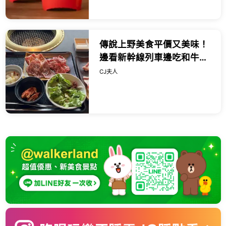
傳說上野美食平價又美味！
邊看新幹線列車邊吃和牛燒
肉，一份千日圓出頭就能吃
CJ夫人
得到。