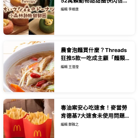
52萬顆動物甜甜圈快閃信義
A11，超萌立體熊熊躲裡面
編輯 李維唐
讓人捨不得吃。
農會泡麵買什麼？Threads
狂推5款一吃成主顧「麵類
美食」，美人腿泡麵連名廚
編輯 王瀅瀅
詹姆士都相見恨晚。
毒油案安心吃速食！麥當勞
肯德基7大速食未使用問題
油，吃買一送一壓壓驚。
編輯 鄭雅之