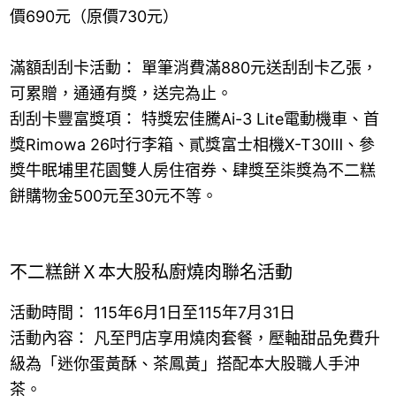
價690元（原價730元）
滿額刮刮卡活動： 單筆消費滿880元送刮刮卡乙張，
可累贈，通通有獎，送完為止。
刮刮卡豐富獎項： 特獎宏佳騰Ai-3 Lite電動機車、首
獎Rimowa 26吋行李箱、貳獎富士相機X-T30Ⅲ、參
獎牛眠埔里花園雙人房住宿券、肆獎至柒獎為不二糕
餅購物金500元至30元不等。
不二糕餅Ｘ本大股私廚燒肉聯名活動
活動時間： 115年6月1日至115年7月31日
活動內容： 凡至門店享用燒肉套餐，壓軸甜品免費升
級為「迷你蛋黃酥、茶鳳黃」搭配本大股職人手沖
茶。