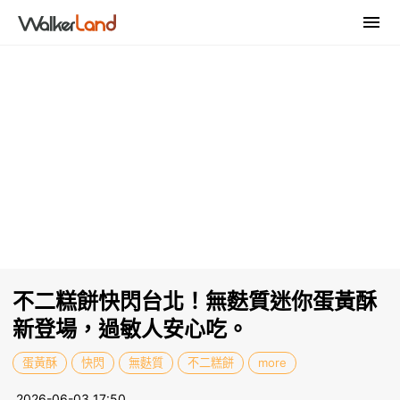
不二糕餅快閃台北！無麩質迷你蛋黃酥
新登場，過敏人安心吃。
蛋黃酥
快閃
無麩質
不二糕餅
more
2026-06-03 17:50