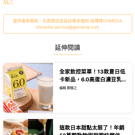
坑。
提供最新餐飲、玩樂資訊及採訪需求通知 我傳媒OHMEDIA
ohmedia-service@gamania.com
延伸閱讀
全家飲控菜單！13款夏日低
卡新品，6.0高蛋白濃豆乳
櫛瓜包先搶。
編輯 鄭雅之
這款日本甜點太狠了！年銷