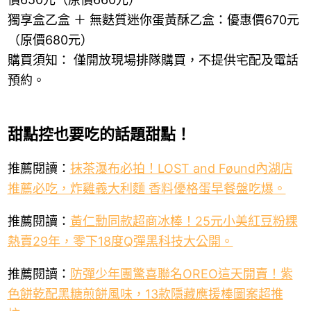
獨享盒乙盒 ＋ 無麩質迷你蛋黃酥乙盒：優惠價670元
（原價680元）
購買須知： 僅開放現場排隊購買，不提供宅配及電話
預約。
甜點控也要吃的話題甜點！
推薦閱讀：
抹茶瀑布必拍！LOST and Føund內湖店
推薦必吃，炸雞義大利麵 香料優格蛋早餐盤吃爆。
推薦閱讀：
黃仁勳同款超商冰棒！25元小美紅豆粉粿
熱賣29年，零下18度Q彈黑科技大公開。
推薦閱讀：
防彈少年團驚喜聯名OREO這天開賣！紫
色餅乾配黑糖煎餅風味，13款隱藏應援棒圖案超推