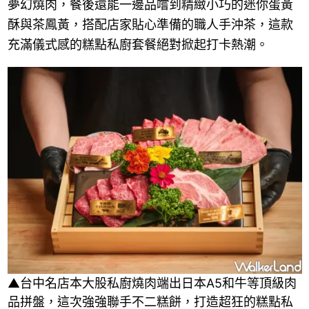
夢幻燒肉，餐後還能一邊品嚐到精緻小巧的迷你蛋黃
酥與茶鳳黃，搭配店家貼心準備的職人手沖茶，這款
充滿儀式感的糕點私廚套餐絕對掀起打卡熱潮。
▲台中名店本大股私廚燒肉端出日本A5和牛等頂級肉
品拼盤，這次強強聯手不二糕餅，打造超狂的糕點私