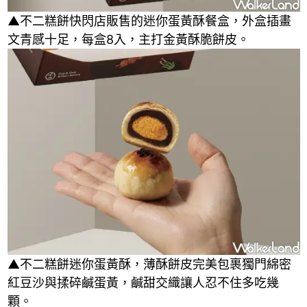
▲不二糕餅快閃店販售的迷你蛋黃酥餐盒，外盒插畫
文青感十足，每盒8入，主打金黃酥脆餅皮。
▲不二糕餅迷你蛋黃酥，薄酥餅皮完美包裹獨門綿密
紅豆沙與揉碎鹹蛋黃，鹹甜交織讓人忍不住多吃幾
顆。