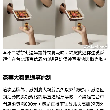
▲不二糕餅七週年設計視覺吸睛，精緻的迷你蛋黃酥
禮盒在台北遠百信義A13與高雄漢神巨蛋快閃櫃登場。
豪華大獎通通等你刮
這次品牌為了感謝廣大粉絲長久以來的支持，感恩回
饋活動的獎項規格簡集直逼尾牙等級。不論是在台中
門店消費滿880元，還是直接前往台北與高雄的快閃