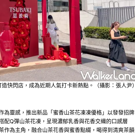
廣場打造快閃店，成為近期人氣打卡新熱點。（攝影：張人尹
作為靈感，推出新品「蜜香山茶花凍凍優格」以發發招牌
搭配Q彈山茶花凍，呈現濃郁乳香與花香交織的口感層
茶作為主角，融合山茶花香與蜜香點綴，喝得到清爽茶韻