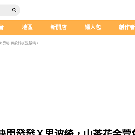
音
地區
新開店
懶人包
創作
免費喝 買飲料送洗髮精。
快閃發發Ｘ思波綺，山茶花金萱