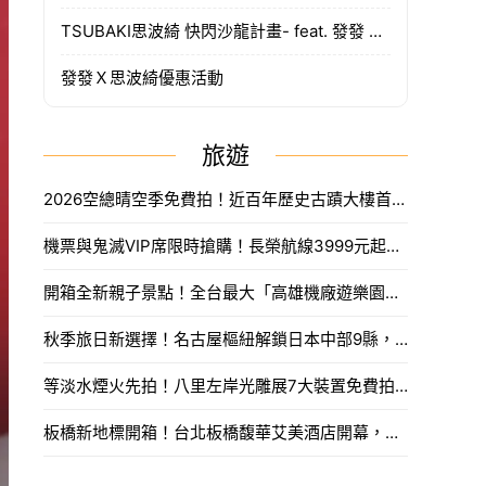
TSUBAKI思波綺 快閃沙龍計畫- feat. 發發 快閃店資訊
發發Ｘ思波綺優惠活動
旅遊
2026空總晴空季免費拍！近百年歷史古蹟大樓首度開放，沈浸式光影藝術、星空劇場。
機票與鬼滅VIP席限時搶購！長榮航線3999元起，中信兄弟主題套票8月7日開賣攻略。
開箱全新親子景點！全台最大「高雄機廠遊樂園區」8/8開幕，攀岩場、戲水區30項設施免費玩。
秋季旅日新選擇！名古屋樞紐解鎖日本中部9縣，搶先預訂父親節孝親賞楓之旅。
等淡水煙火先拍！八里左岸光雕展7大裝置免費拍，新北夏日浪漫旅遊。
板橋新地標開箱！台北板橋馥華艾美酒店開幕，高空泳池與絕美酒吧亮點一次看。