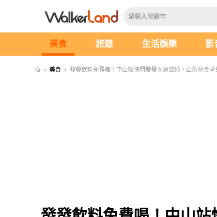
美食
旅遊
生活娛樂
影
>
美食
>
發發飲料免費喝！中山站快閃發發Ｘ思波綺，山茶花金萱
發發飲料免費喝！中山站