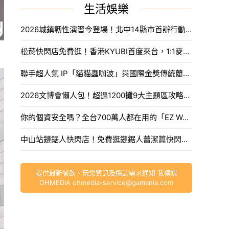
生活娛樂
2026城鎮韌性演習今登場！北中14縣市首辦行動網路降速，外送暫停接單、全台注意事項一次看。
松菸快閃店免費逛！香港KYUBI首度來台，1:1麥可傑克森雕像震撼登場。
聯手超人氣 IP「貓貓蟲咖波」與國際金獎傳統藺編，WeMo打造今夏最香、最具文化溫度的騎乘體驗。
2026文博會懶人包！超過1200攤9大主題區攻略，海綿寶寶吉娃娃、咖波新品推薦必買。
你的個資安全嗎？全台700萬人都在用的「EZ WAY」爭議懶人包，海外網購紙本報關流程先收。
中山站鏈鋸人快閃店！免費逛鏈鋸人蕾潔篇快閃新光南西，波奇塔、蕾潔周邊新品。
提供最新餐飲、玩樂資訊及採訪需求通知 我傳媒
OHMEDIA
ohmedia-service@gamania.com