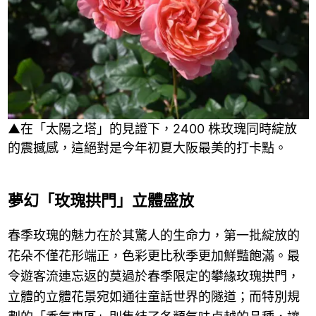
▲在「太陽之塔」的見證下，2400 株玫瑰同時綻放
的震撼感，這絕對是今年初夏大阪最美的打卡點。
夢幻「玫瑰拱門」立體盛放
春季玫瑰的魅力在於其驚人的生命力，第一批綻放的
花朵不僅花形端正，色彩更比秋季更加鮮豔飽滿。最
令遊客流連忘返的莫過於春季限定的攀緣玫瑰拱門，
立體的立體花景宛如通往童話世界的隧道；而特別規