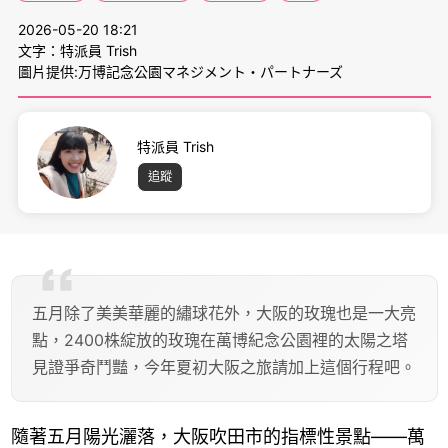
2026-05-20 18:21
文字：特派員 Trish
圖片提供:万博記念公園マネジメント・パートナーズ
特派員 Trish
追蹤
五月除了美美華麗的繡球花外，大阪的玫瑰也是一大亮
點，2400株綻放的玫瑰在萬博紀念公園裡的太陽之塔
見證爭奇鬥豔，今年夏初大阪之旅請加上這個行程吧。
隨著五月陽光灑落，大阪吹田市的指標性景點——萬