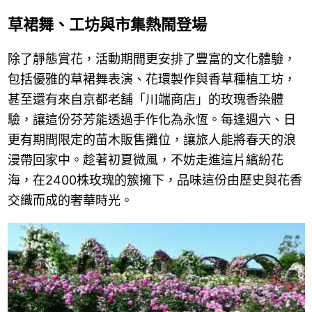
草裙舞、工坊與市集熱鬧登場
除了靜態賞花，活動期間更安排了豐富的文化體驗，
包括優雅的草裙舞表演、花環製作與香草種植工坊，
甚至還有來自京都老舖「川端商店」的玫瑰香染體
驗，讓這份芬芳能透過手作化為永恆。每逢週六、日
更有期間限定的苗木販售攤位，讓旅人能將春天的浪
漫帶回家中。趁著初夏微風，不妨走進這片繽紛花
海，在2400株玫瑰的簇擁下，品味這份由歷史與花香
交織而成的奢華時光。