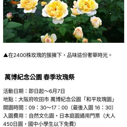
▲在2400株玫瑰的簇擁下，品味這份奢華時光。
萬博紀念公園 春季玫瑰祭
活動日期：即日起～6月7日
地點：大阪府吹田市 萬博紀念公園「和平玫瑰園」
開園時間：09：30～17：00（最後入園 16：30）
入園費用：自然文化園・日本庭園通用門票（大人
450日圓，國中小學生以下免費）