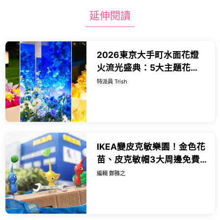
延伸閱讀
2026東京大手町水面花燈
火流光盛典：5大主題花
景、週四限定微醺夜市與大
特派員 Trish
師級造景全攻略。
IKEA變皮克敏樂園！金色花
苗、皮克敏帽3大周邊免費
送，吹冷氣種花很推。
編輯 鄭雅之