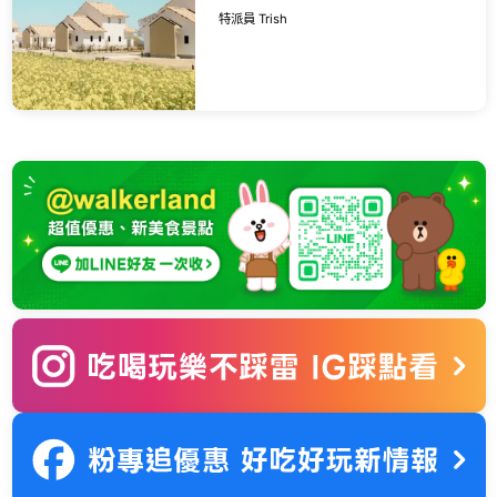
天星空、一開窗就是向日葵
特派員 Trish
花海，開幕限定8折只到9月
底。