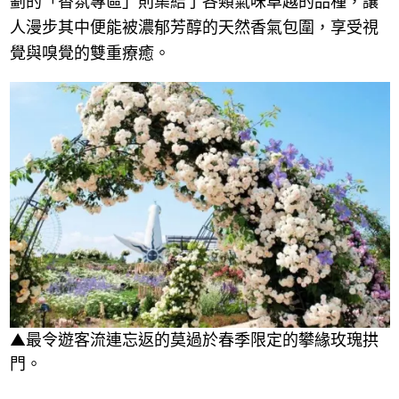
劃的「香氛專區」則集結了各類氣味卓越的品種，讓
人漫步其中便能被濃郁芳醇的天然香氣包圍，享受視
覺與嗅覺的雙重療癒。
▲最令遊客流連忘返的莫過於春季限定的攀緣玫瑰拱
門。