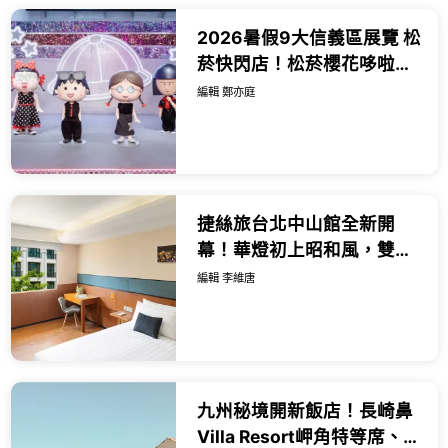
2026暑假9大信義區展覽 松
菸快閃店！松菸櫻花哆啦A
夢 小丸子特展 伊藤潤二展必
編輯 鄭亦庭
逛。
捷絲旅台北中山館全新開
幕！華燈初上昭和風，雙人
千元起爽喝紅白酒與獨旅微
編輯 李維唐
醺專案一次看。
九州秘境開新飯店！長崎鼻
Villa Resort岬角特等席、滿