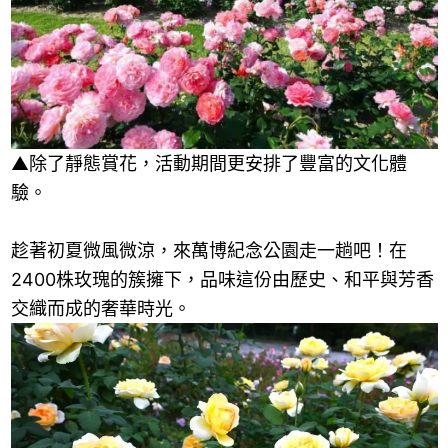
▲除了靜態賞花，活動期間更安排了豐富的文化體
驗。
趁著初夏微風微涼，來萬博紀念公園走一趟吧！在
2400株玫瑰的簇擁下，品味這份由歷史、和平與芳香
交織而成的奢華時光。