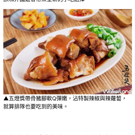
▲五燈獎帶骨豬腳軟Q彈嫩，沾特製辣椒與辣蘿蔔，
就算排隊也要吃到的美味。