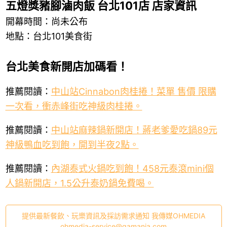
五燈獎豬腳滷肉飯 台北101店 店家資訊
開幕時間：尚未公布
地點：台北101美食街
台北美食新開店加碼看！
推薦閱讀：
中山站Cinnabon肉桂捲！菜單 售價 限購
一次看，衝赤峰街吃神級肉桂捲。
推薦閱讀：
中山站麻辣鍋新開店！蔣老爹愛吃鍋89元
神級鴨血吃到飽，開到半夜2點。
推薦閱讀：
內湖泰式火鍋吃到飽！458元泰滾mini個
人鍋新開店，1.5公升泰奶鍋免費喝。
提供最新餐飲、玩樂資訊及採訪需求通知 我傳媒OHMEDIA
ohmedia-service@gamania.com