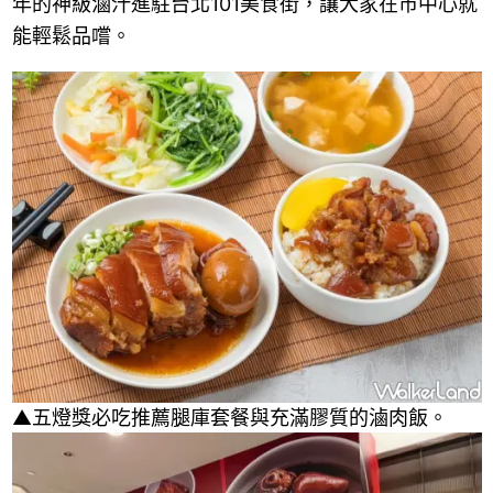
年的神級滷汁進駐台北101美食街，讓大家在市中心就
能輕鬆品嚐。
▲五燈獎必吃推薦腿庫套餐與充滿膠質的滷肉飯。