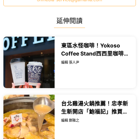
延伸閱讀
東區水怪咖啡！Yokoso
Coffee Stand西西里咖啡必
喝，隱藏版薄荷巧克力拿鐵
編輯 張人尹
喝爆。
台北雞湯火鍋推薦！忠孝新
生新開店「鮑福記」推買一
送一，一鍋四吃超過癮。
編輯 鄭雅之