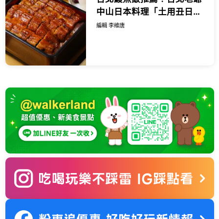
中山日本料理「土用丑日」
限定鰻魚飯三吃免千元。
編輯 李維唐