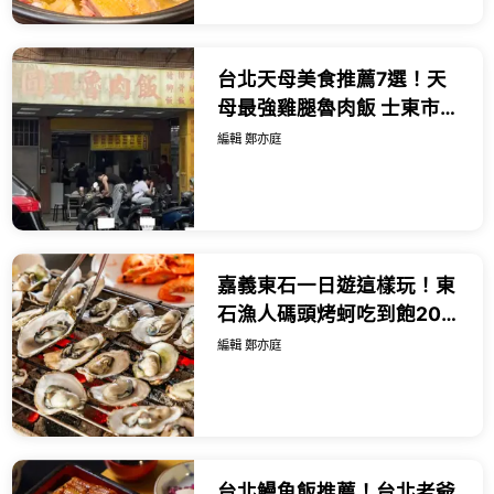
台北天母美食推薦7選！天
母最強雞腿魯肉飯 士東市場
米粉湯，天母美食必吃清
編輯 鄭亦庭
單。
嘉義東石一日遊這樣玩！東
石漁人碼頭烤蚵吃到飽200
元開吃，爆量鮮蚵滷肉飯加
編輯 鄭亦庭
碼吃。
台北鰻魚飯推薦！台北老爺