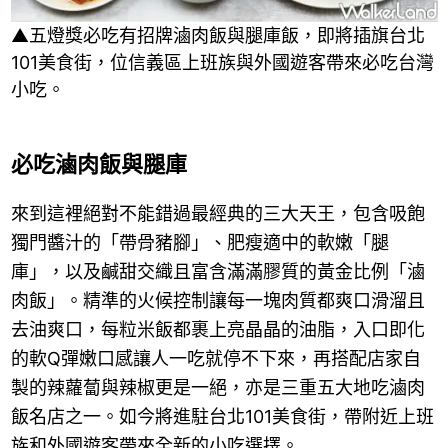
▲五燈獎必吃有招牌滷肉飯與腿庫飯，即將插旗台北
101美食街，位信義區上班族與外國遊客帶來必吃台灣
小吃。
必吃滷肉飯與腿庫
來到這裡絕對不能錯過最經典的三大天王，包含吸飽
獨門醬汁的「帶骨豬腳」、肥瘦適中的軟嫩「腿
庫」，以及鹹甜交織且富含滿滿膠質的黃金比例「滷
肉飯」。精準的火候控制讓每一塊肉質都爽口滑溜且
去油爽口，每粒米飯都裹上亮晶晶的油脂，入口即化
的軟Q彈嫩口感讓人一吃就停不下來，再搭配店家自
製的辣蘿蔔與辣椒更是一絕，亦是三重五大地吃滷肉
飯名店之一。如今將進駐台北101美食街，帶附近上班
族和外國遊客帶來全新的小吃選擇。