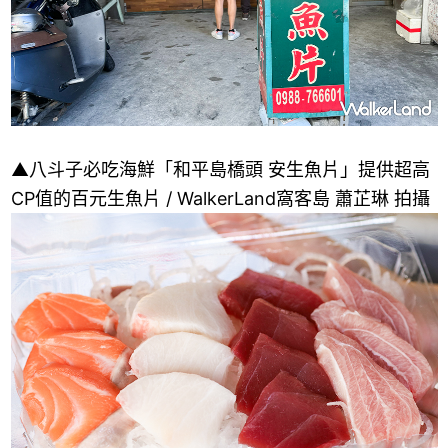
▲八斗子必吃海鮮「和平島橋頭 安生魚片」提供超高
CP值的百元生魚片 / WalkerLand窩客島 蕭芷琳 拍攝