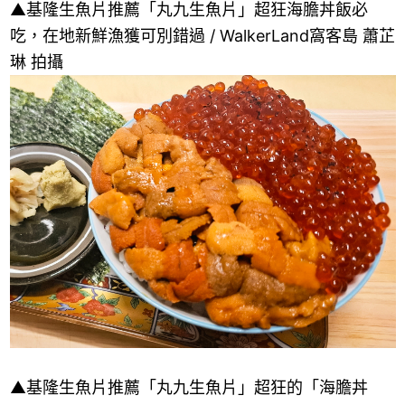
▲基隆生魚片推薦「丸九生魚片」超狂海膽丼飯必
吃，在地新鮮漁獲可別錯過 / WalkerLand窩客島 蕭芷
琳 拍攝
▲基隆生魚片推薦「丸九生魚片」超狂的「海膽丼