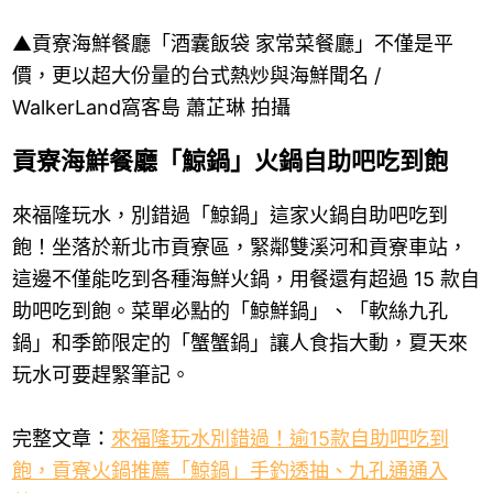
▲貢寮海鮮餐廳「酒囊飯袋 家常菜餐廳」不僅是平
價，更以超大份量的台式熱炒與海鮮聞名 /
WalkerLand窩客島 蕭芷琳 拍攝
貢寮海鮮餐廳「鯨鍋」火鍋自助吧吃到飽
來福隆玩水，別錯過「鯨鍋」這家火鍋自助吧吃到
飽！坐落於新北市貢寮區，緊鄰雙溪河和貢寮車站，
這邊不僅能吃到各種海鮮火鍋，用餐還有超過 15 款自
助吧吃到飽。菜單必點的「鯨鮮鍋」、「軟絲九孔
鍋」和季節限定的「蟹蟹鍋」讓人食指大動，夏天來
玩水可要趕緊筆記。
完整文章：
來福隆玩水別錯過！逾15款自助吧吃到
飽，貢寮火鍋推薦「鯨鍋」手釣透抽、九孔通通入