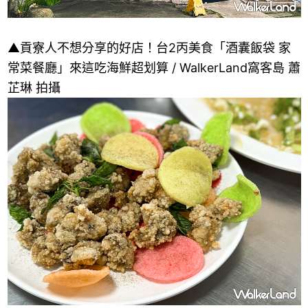
▲貢寮人不想分享的好店！台2丙美食「酒囊飯袋 家
常菜餐廳」來這吃海鮮超划算 / WalkerLand窩客島 蕭
芷琳 拍攝