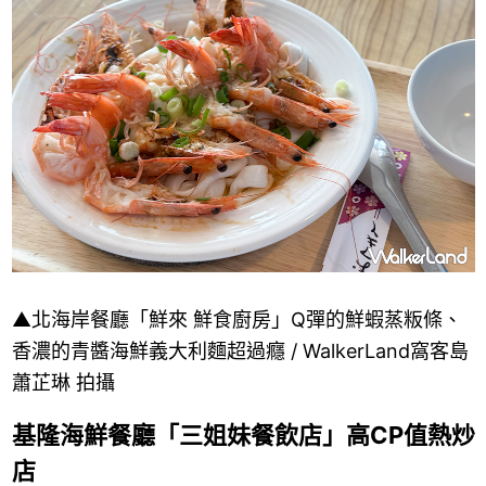
▲北海岸餐廳「鮮來 鮮食廚房」Q彈的鮮蝦蒸粄條、
香濃的青醬海鮮義大利麵超過癮 / WalkerLand窩客島
蕭芷琳 拍攝
基隆海鮮餐廳「三姐妹餐飲店」高CP值熱炒
店