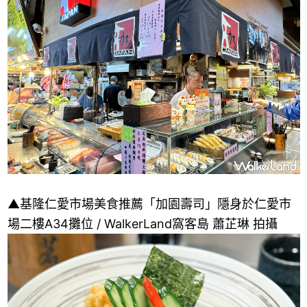
▲基隆仁愛市場美食推薦「加園壽司」隱身於仁愛市
場二樓A34攤位 / WalkerLand窩客島 蕭芷琳 拍攝