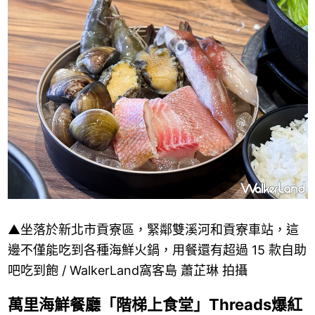
▲坐落於新北市貢寮區，緊鄰雙溪河和貢寮車站，這
邊不僅能吃到各種海鮮火鍋，用餐還有超過 15 款自助
吧吃到飽 / WalkerLand窩客島 蕭芷琳 拍攝
萬里海鮮餐廳「階梯上食堂」Threads爆紅