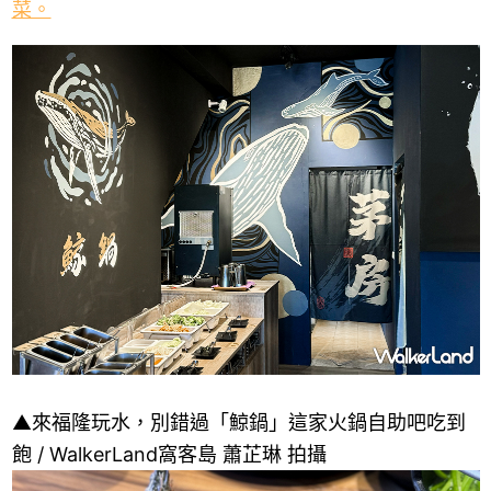
菜。
▲來福隆玩水，別錯過「鯨鍋」這家火鍋自助吧吃到
飽 / WalkerLand窩客島 蕭芷琳 拍攝