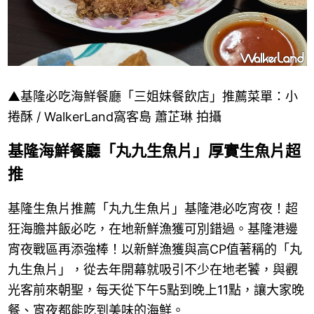
▲基隆必吃海鮮餐廳「三姐妹餐飲店」推薦菜單：小
捲酥 / WalkerLand窩客島 蕭芷琳 拍攝
基隆海鮮餐廳「丸九生魚片」厚實生魚片超
推
基隆生魚片推薦「丸九生魚片」基隆港必吃宵夜！超
狂海膽丼飯必吃，在地新鮮漁獲可別錯過。基隆港邊
宵夜戰區再添強棒！以新鮮漁獲與高CP值著稱的「丸
九生魚片」，從去年開幕就吸引不少在地老饕，與觀
光客前來朝聖，每天從下午5點到晚上11點，讓大家晚
餐、宵夜都能吃到美味的海鮮。