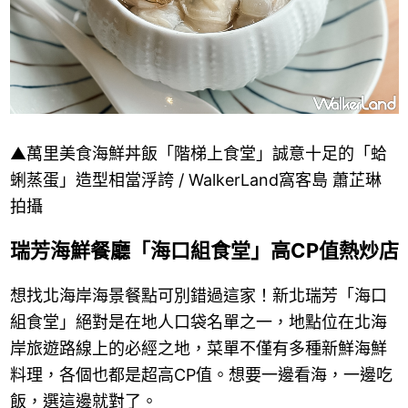
▲萬里美食海鮮丼飯「階梯上食堂」誠意十足的「蛤
蜊蒸蛋」造型相當浮誇 / WalkerLand窩客島 蕭芷琳
拍攝
瑞芳海鮮餐廳「海口組食堂」高CP值熱炒店
想找北海岸海景餐點可別錯過這家！新北瑞芳「海口
組食堂」絕對是在地人口袋名單之一，地點位在北海
岸旅遊路線上的必經之地，菜單不僅有多種新鮮海鮮
料理，各個也都是超高CP值。想要一邊看海，一邊吃
飯，選這邊就對了。