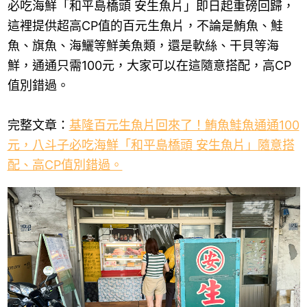
必吃海鮮「和平島橋頭 安生魚片」即日起重磅回歸，
這裡提供超高CP值的百元生魚片，不論是鮪魚、鮭
魚、旗魚、海鱺等鮮美魚類，還是軟絲、干貝等海
鮮，通通只需100元，大家可以在這隨意搭配，高CP
值別錯過。
完整文章：
基隆百元生魚片回來了！鮪魚鮭魚通通100
元，八斗子必吃海鮮「和平島橋頭 安生魚片」隨意搭
配、高CP值別錯過。