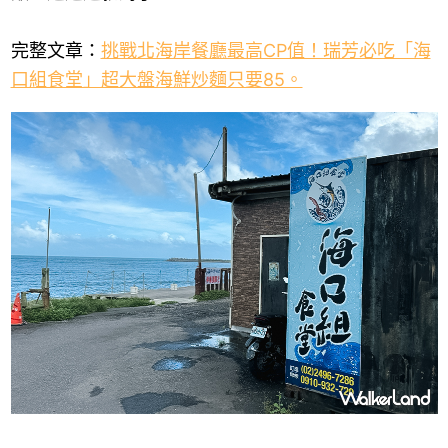
完整文章：
挑戰北海岸餐廳最高CP值！瑞芳必吃「海
口組食堂」超大盤海鮮炒麵只要85。