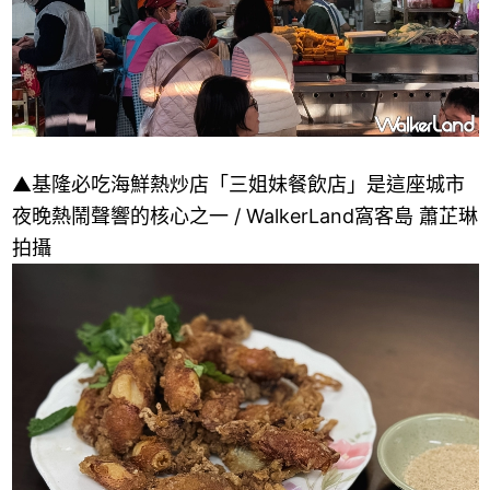
▲基隆必吃海鮮熱炒店「三姐妹餐飲店」是這座城市
夜晚熱鬧聲響的核心之一 / WalkerLand窩客島 蕭芷琳
拍攝