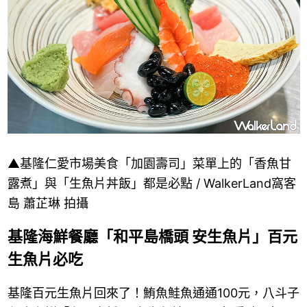
▲基隆仁愛市場美食「加園壽司」菜單上的「香魚甘
露煮」與「生魚片丼飯」都是必點 / WalkerLand窩客
島 蕭芷琳 拍攝
基隆海鮮餐廳「和平島橋頭 安生魚片」百元
生魚片必吃
基隆百元生魚片回來了！鮪魚鮭魚通通100元，八斗子