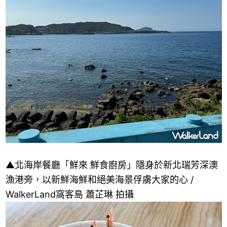
▲北海岸餐廳「鮮來 鮮食廚房」隱身於新北瑞芳深澳
漁港旁，以新鮮海鮮和絕美海景俘虜大家的心 /
WalkerLand窩客島 蕭芷琳 拍攝