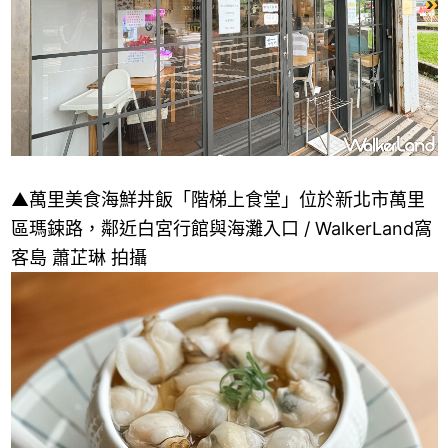
▲萬里美食海鮮丼飯「階梯上食堂」位於新北市萬里
區瑪鋉路，鄰近白宮行館與海灘入口 / WalkerLand窩
客島 蕭芷琳 拍攝