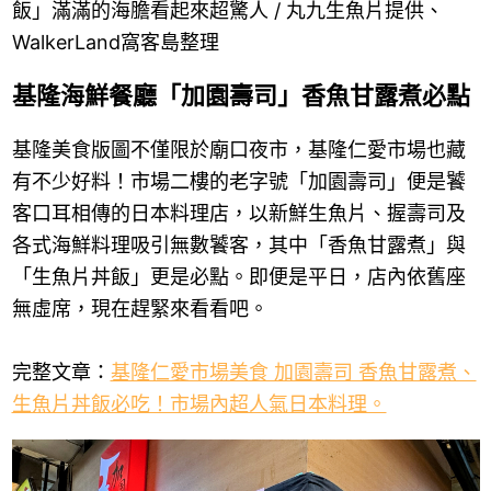
飯」滿滿的海膽看起來超驚人 / 丸九生魚片提供、
WalkerLand窩客島整理
基隆海鮮餐廳「加園壽司」香魚甘露煮必點
基隆美食版圖不僅限於廟口夜市，基隆仁愛市場也藏
有不少好料！市場二樓的老字號「加園壽司」便是饕
客口耳相傳的日本料理店，以新鮮生魚片、握壽司及
各式海鮮料理吸引無數饕客，其中「香魚甘露煮」與
「生魚片丼飯」更是必點。即便是平日，店內依舊座
無虛席，現在趕緊來看看吧。
完整文章：
基隆仁愛市場美食 加園壽司 香魚甘露煮、
生魚片丼飯必吃！市場內超人氣日本料理。