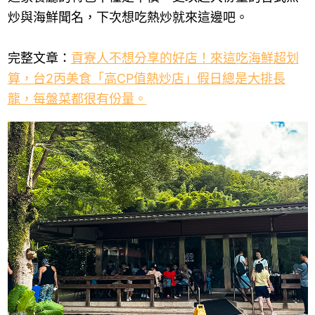
炒與海鮮聞名，下次想吃熱炒就來這邊吧。
完整文章：
貢寮人不想分享的好店！來這吃海鮮超划
算，台2丙美食「高CP值熱炒店」假日總是大排長
龍，每盤菜都很有份量。