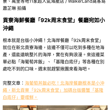
寮、萬里等地11家超人氣海產店 / WalkerLand窩客島
蕭芷琳 拍攝
貢寮海鮮餐廳「92k周末食堂」餐廳宛如小
沖繩
根本就是台版小沖繩！北海岸餐廳「92k周末食堂」
就位在新北貢寮海邊，這邊不僅可以吃到多種在地海
產，還能遠眺整片的海岸，實在有夠浪漫。來這邊菜
單必點「海葡萄丼飯」、「基隆白底仔」等各種在別
處吃不到的口味，週末就趕緊揪團來看海吧。
完整文章：
海葡萄丼飯必吃！北海岸餐廳根本是小沖
繩，新北貢寮「92k周末食堂」加碼台版醬蟹「基隆
白底仔」要嚐鮮。