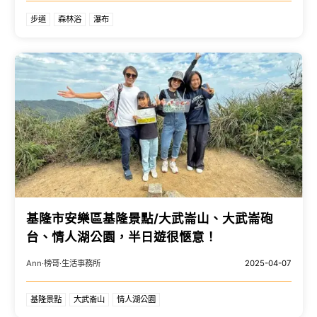
步道
森林浴
瀑布
基隆市安樂區基隆景點/大武崙山、大武崙砲
台、情人湖公園，半日遊很愜意！
Ann‧榜哥‧生活事務所
2025-04-07
基隆景點
大武崙山
情人湖公園