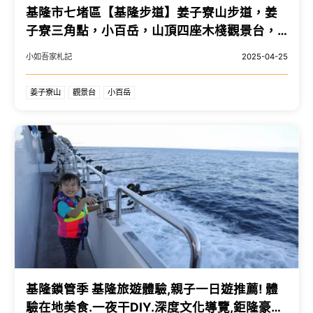
基隆市七堵區【基隆步道】姜子寮山步道，姜
子寮三角點，小百岳，山頂四座木棧觀景台，
360景觀極佳！
小如吾家札記
2025-04-25
姜子寮山
觀景台
小百岳
基隆鎖管季 基隆旅遊體驗,親子一日遊推薦! 體
驗在地美食.一夜干DIY.深度文化導覽,鉅隆豪華