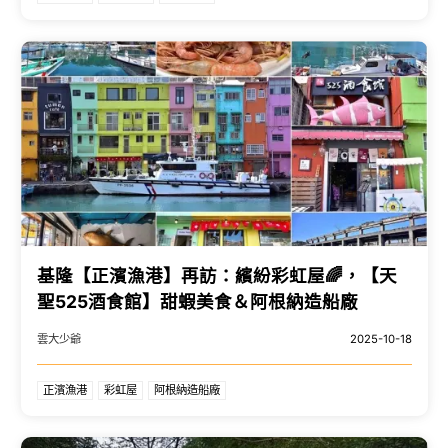
基隆【正濱漁港】再訪：繽紛彩虹屋🌈，【天
聖525酒食館】甜蝦美食＆阿根納造船廠
雲大少爺
2025-10-18
正濱漁港
彩虹屋
阿根納造船廠