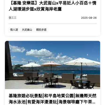
【基隆 安樂區】大武崙山x平易近人小百岳＋情
人湖環湖步道x欣賞海岸老鷹
張三三
2025-08-26
情人湖
大武崙山
親民步道
基隆旅遊必玩景點|和平島地質公園|無邊際天然
海水泳池|有愛海洋漫漫玩|海景咖啡廳下午茶|