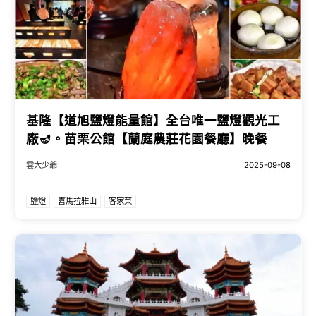
基隆【道旭鹽燈能量館】全台唯一鹽燈觀光工
廠🪔。苗栗公館【蘭庭農莊花園餐廳】晚餐
雲大少爺
2025-09-08
鹽燈
喜馬拉雅山
客家菜