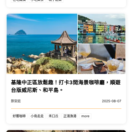
基隆中正區放鬆趣！打卡3間海景咖啡廳，順遊
台版威尼斯、和平島。
鄭安庭
2025-08-07
好饗咖啡
小島走走
禾口丘
正濱漁港
more