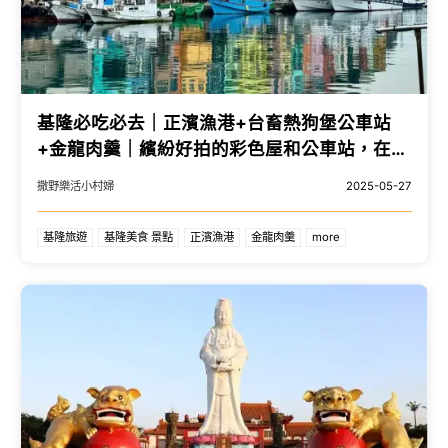
基隆必吃必去｜正濱漁港+台畜熱狗堡公車站
+金龍肉羹｜繽紛好拍的彩色屋和公車站，在地
排隊美食金龍肉羹一定要來吃吃看
撒野樂活小村婦
2025-05-27
基隆旅遊
基隆美食 景點
正濱漁港
金龍肉羹
more