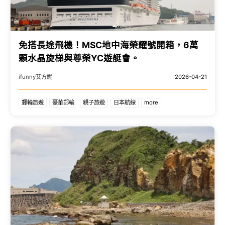
免搭長途飛機！MSC地中海榮耀號開箱，6萬
顆水晶旋梯與尊榮YC遊艇會。
ifunny艾方妮
2026-04-21
郵輪旅遊
豪華郵輪
親子旅遊
日本航線
more