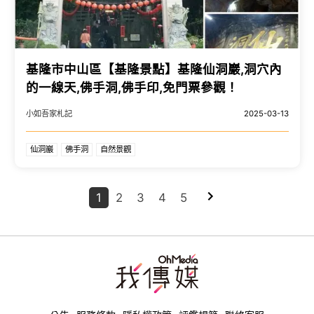
基隆市中山區【基隆景點】基隆仙洞巖,洞穴內
的一線天,佛手洞,佛手印,免門票參觀！
小如吾家札記
2025-03-13
仙洞巖
佛手洞
自然景觀
1
2
3
4
5