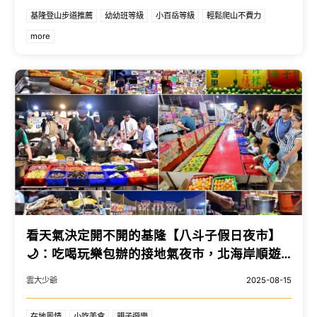
基隆登山步道推薦
幼幼班等級
小百岳等級
輕鬆爬山不費力
more
看天氣決定開不開的基隆【八斗子假日夜市】
🌙：吃喝玩樂包辦的接地氣夜市，北海岸順遊
景點
雲大少爺
2025-08-15
在地風情
小吃美食
親子遊樂