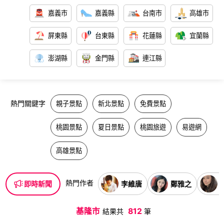
嘉義市
嘉義縣
台南市
高雄市
屏東縣
台東縣
花蓮縣
宜蘭縣
澎湖縣
金門縣
連江縣
熱門關鍵字
親子景點
新北景點
免費景點
桃園景點
夏日景點
桃園旅遊
易遊網
高雄景點
熱門作者
李維唐
鄭雅之
即時新聞
基隆市
812
結果共
筆