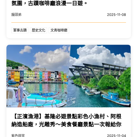
氛圍，古蹟咖啡廳浪漫一日遊。
饅頭弟
2025-11-08
軍事古蹟
歷史文化
文青咖啡廳
【正濱漁港】基隆必遊景點彩色小漁村、阿根
納造船廠，光雕秀～美食餐廳景點一次報給你
紫色微笑
2025-11-04