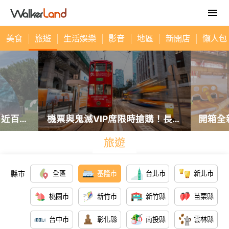
美食
旅遊
生活娛樂
影音
地區
新開店
懶人包
！近百年
機票與鬼滅VIP席限時搶購！長榮
開箱全
沈浸式光
航線3999元起，中信兄弟主題套
雄機廠
旅遊
。
票8月7日開賣攻略。
場、
縣市
全區
基隆市
台北市
新北市
桃園市
新竹市
新竹縣
苗栗縣
台中市
彰化縣
南投縣
雲林縣