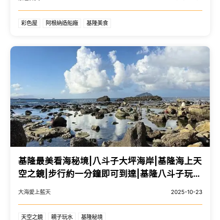
彩色屋
阿根納造船廠
基隆美食
基隆最美看海秘境|八斗子大坪海岸|基隆海上天
空之鏡|步行約一分鐘即可到達|基隆八斗子玩水
盛地
大海愛上藍天
2025-10-23
天空之鏡
親子玩水
基隆秘境