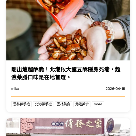
剛出爐超酥脆！北港啟大蠶豆酥隱身死巷，超
濃藥膳口味是在地首選。
mika
2026-04-15
雲林伴手禮
北港伴手禮
雲林美食
北港美食
more