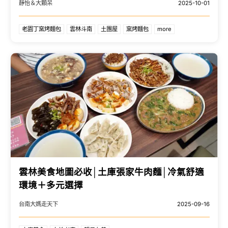
靜怡＆大顆呆
2025-10-01
老園丁窯烤麵包
雲林斗南
土團屋
窯烤麵包
more
雲林美食地圖必收│土庫張家牛肉麵│冷氣舒適
環境＋多元選擇
台南大媽走天下
2025-09-16