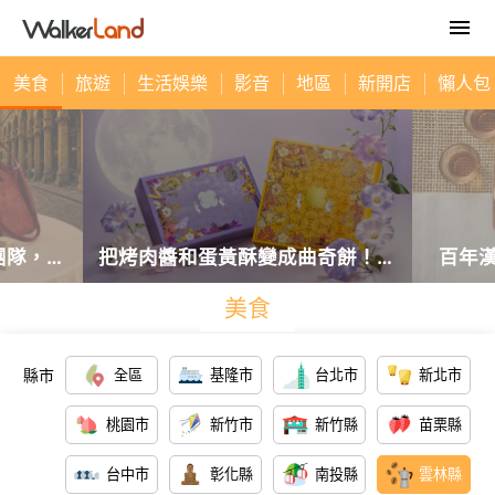
美食
旅遊
生活娛樂
影音
地區
新開店
懶人包
團隊，以
把烤肉醬和蛋黃酥變成曲奇餅！鴻
百年
名和精品
鼎菓子2026年中秋禮盒創意登
場！高
美食
華的中秋
場，收到保證驚喜連連。
與噶瑪
縣市
全區
基隆市
台北市
新北市
桃園市
新竹市
新竹縣
苗栗縣
台中市
彰化縣
南投縣
雲林縣