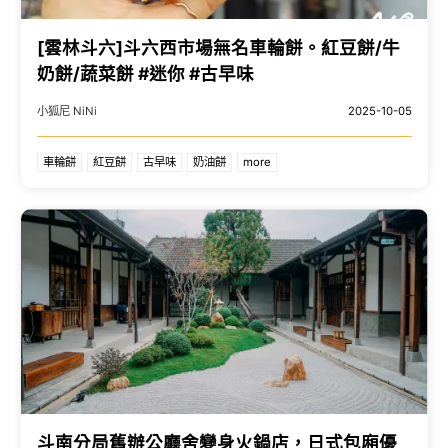
[雲林斗六]斗六西市場無名車輪餅。紅豆餅/牛
奶餅/蔬菜餅 #迷你 #古早味
小狐尼 NiNi
2025-10-05
車輪餅
紅豆餅
古早味
奶油餅
more
斗南分局舊辦公廳舍變身火鍋店，日式包廂優