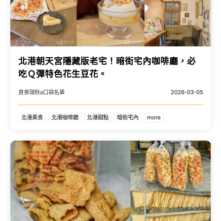
北港朝天宮隱藏版老宅！暗街宅內咖啡廳，必
吃Ｑ彈特色花生豆花。
貪食瑞秋a口袋名單
2026-03-05
北港美食
北港咖啡廳
北港甜點
暗街宅內
more