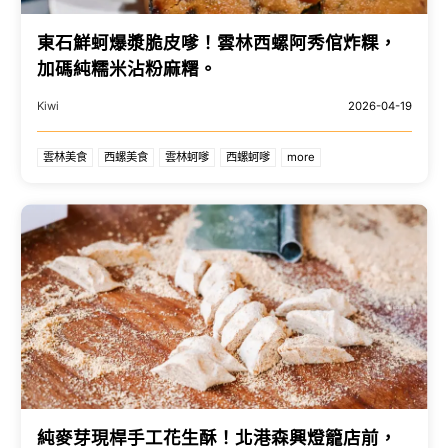
東石鮮蚵爆漿脆皮嗲！雲林西螺阿秀倌炸粿，
加碼純糯米沾粉麻糬。
Kiwi
2026-04-19
雲林美食
西螺美食
雲林蚵嗲
西螺蚵嗲
more
純麥芽現桿手工花生酥！北港森興燈籠店前，