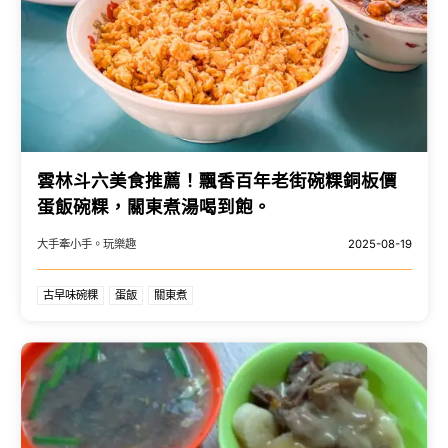
雲林斗六美食推薦！飄香百年老街碗粿銅板價
蛋飯碗粿，關東煮湯喝到飽。
大手牽小手。玩樂趣
2025-08-19
古早味碗粿
蛋飯
關東煮