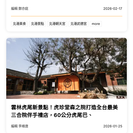
編輯 鄭亦庭
2026-02-17
北港美食
北港景點
北港朝天宮
北港武德宮
more
雲林虎尾新景點！虎珍堂森之院打造全台最美
三合院伴手禮店，60公分虎尾巴、
編輯 李維唐
2026-01-25