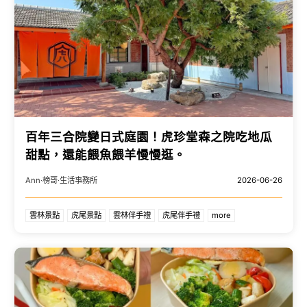
百年三合院變日式庭園！虎珍堂森之院吃地瓜
甜點，還能餵魚餵羊慢慢逛。
Ann‧榜哥‧生活事務所
2026-06-26
雲林景點
虎尾景點
雲林伴手禮
虎尾伴手禮
more