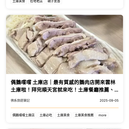
土庫美食
在地老店
親子友善
偶鵝嚐嚐 土庫店｜最有質感的鵝肉店開來雲林
土庫啦！拜完順天宮就來吃！土庫餐廳推薦、
雲林美食推薦、土庫必吃小吃 - 佛系旅遊筆記
佛系旅遊筆記
2025-09-05
偶鵝嚐嚐土庫店
土庫必吃
土庫美食
土庫美食推薦
more