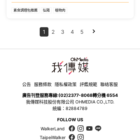
素食調理包推薦
弘陽
植物肉
1
2
3
4
5
公告
服務條款
隱私權政策
評鑑規範
聯絡客服
廣告刊登服務專線:
(02)2377-8068
轉分機 6554
我傳媒科技股份有限公司 OHMEDIA CO.,LTD.
統編：82884789
FOLLOW US
WalkerLand
TaipeiWalker