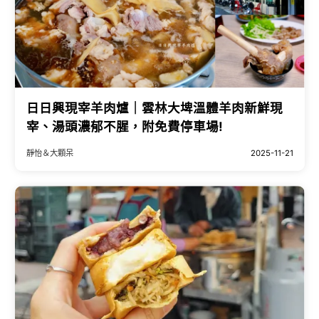
日日興現宰羊肉爐｜雲林大埤溫體羊肉新鮮現
宰、湯頭濃郁不腥，附免費停車場!
靜怡＆大顆呆
2025-11-21