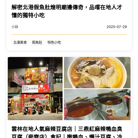
解密北港假魚肚煌明廟邊傳奇，品嚐在地人才
懂的獨特小吃
小詠
2025-07-29
北港美食
假魚肚
特色小吃
雲林在地人氣麻辣豆腐店｜三鼎紅麻辣鴨血臭
豆腐（麥寮店）食記｜嫩鴨血、爆汁豆腐、冷