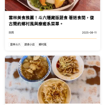
雲林美食推薦！斗六隱藏版蔬食 著迷食間，復
古簡約鄉村風與療癒系菜單。
婗媽
2025-08-11
雲林斗六
蔬食小店
鄉村風