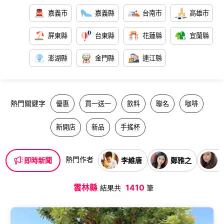
嘉義市
嘉義縣
台南市
高雄市
屏東縣
台東縣
花蓮縣
宜蘭縣
澎湖縣
金門縣
連江縣
熱門關鍵字
優惠
買一送一
飲料
聯名
咖啡
新開店
新品
手搖杯
熱門作者
李維唐
鄭雅之
即時新聞
雲林縣
1410
結果共
筆