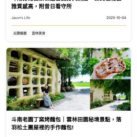
雅質感高，附昔日看守所
Jason‘s Life
2025-10-04
古蹟餐廳
雲林美食
斗南老園丁窯烤麵包｜雲林田園秘境景點，落
羽松土團屋裡的手作麵包!